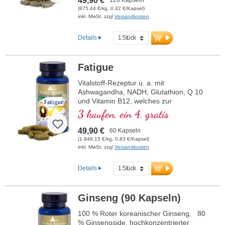
49,90 €
(875,44 €/kg, 0,42 €/Kapsel)
inkl. MwSt. zzgl
Versandkosten
Details
Fatigue
Vitalstoff-Rezeptur u. a. mit
Ashwagandha, NADH, Glutathion, Q 10
und Vitamin B12, welches zur
Verringerung von Müdigkeit und
3 kaufen, ein 4. gratis
Ermüdung beiträgt.
49,90 €
60 Kapseln
(1.848,15 €/kg, 0,83 €/Kapsel)
inkl. MwSt. zzgl
Versandkosten
Details
Ginseng (90 Kapseln)
100 % Roter koreanischer Ginseng, 80
% Ginsenoside, hochkonzentrierter