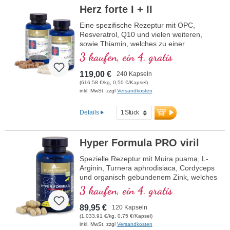
Herz forte I + II
Eine spezifische Rezeptur mit OPC,
Resveratrol, Q10 und vielen weiteren,
sowie Thiamin, welches zu einer
normalen Herzfunktion beiträgt. (Rezeptur
3 kaufen, ein 4. gratis
1 und Rezeptur 2)
119,00 €
240 Kapseln
(616,58 €/kg, 0,50 €/Kapsel)
inkl. MwSt. zzgl
Versandkosten
Details
Hyper Formula PRO viril
Spezielle Rezeptur mit Muira puama, L-
Arginin, Turnera aphrodisiaca, Cordyceps
und organisch gebundenem Zink, welches
zum Erhalt einer normalen
3 kaufen, ein 4. gratis
Zeugungsfähigkeit und zu einem
normalen Testosteronspiegel im Blut
89,95 €
120 Kapseln
beiträgt.
(1.033,91 €/kg, 0,75 €/Kapsel)
inkl. MwSt. zzgl
Versandkosten