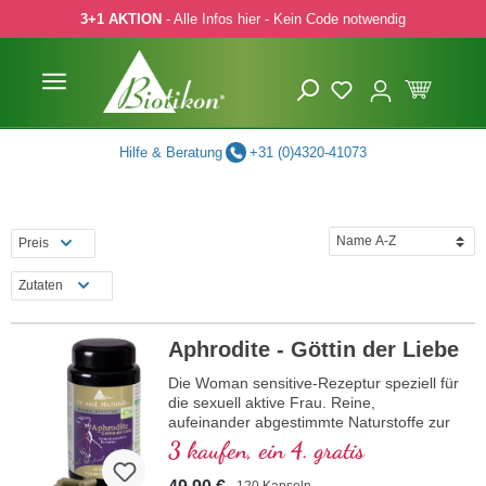
3+1 AKTION
- Alle Infos hier - Kein Code notwendig
 Hauptinhalt springen
Zur Suche springen
Zur Hauptnavigation springen
Hilfe & Beratung
+31 (0)4320-41073
Preis
Zutaten
Aphrodite - Göttin der Liebe
Die Woman sensitive-Rezeptur speziell für
die sexuell aktive Frau. Reine,
aufeinander abgestimmte Naturstoffe zur
Unterstützung der Weiblichkeit.
3 kaufen, ein 4. gratis
120 Kapseln