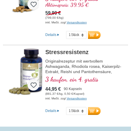
L
ycopin
Aktionspreis: 39,95 €
C
urcuma
C
59,90 €
urcumin
A
(799,00 €/kg)
scorbinsäure
inkl. MwSt. zzgl
Versandkosten
R
esveratrol
E
(Vitamin E)
B
(Vitamin B12)
Details
Stressresistenz
Originalrezeptur mit wertvollem
Ashwaganda, Rhodiola rosea, Kaiserpilz-
Extrakt, Reishi und Pantothensäure,
welche zu einer normalen geistigen
3 kaufen, ein 4. gratis
Leistung beiträgt. Vitamin E trägt zum
Schutz der Zellen vor oxidativem Stress
44,95 €
90 Kapseln
bei.
(881,37 €/kg, 0,50 €/Kapsel)
inkl. MwSt. zzgl
Versandkosten
Details