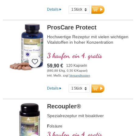
Details
ProsCare Protect
Hochwertige Rezeptur mit vielen wichtigen
Vitalstoffen in hoher Konzentration
3 kaufen, ein 4. gratis
59,90 €
120 Kapseln
(880,88 €/kg, 0,50 €/Kapsel)
inkl. MwSt. zzgl
Versandkosten
Details
Recoupler®
Spezialrezeptur mit bioaktiver
F
olsäure
A
rginin
3 kaufen, ein 4. gratis