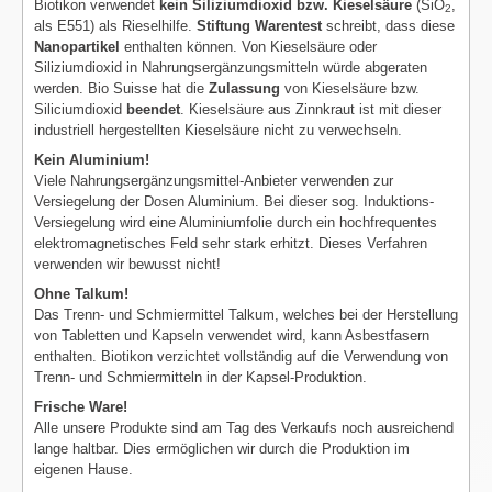
Biotikon verwendet
kein Siliziumdioxid bzw. Kieselsäure
(SiO
,
2
als E551) als Rieselhilfe.
Stiftung Warentest
schreibt, dass diese
Nanopartikel
enthalten können. Von Kieselsäure oder
Siliziumdioxid in Nahrungsergänzungsmitteln würde abgeraten
werden. Bio Suisse hat die
Zulassung
von Kieselsäure bzw.
Siliciumdioxid
beendet
. Kieselsäure aus Zinnkraut ist mit dieser
industriell hergestellten Kieselsäure nicht zu verwechseln.
Kein Aluminium!
Viele Nahrungsergänzungsmittel-Anbieter verwenden zur
Versiegelung der Dosen Aluminium. Bei dieser sog. Induktions-
Versiegelung wird eine Aluminiumfolie durch ein hochfrequentes
elektromagnetisches Feld sehr stark erhitzt. Dieses Verfahren
verwenden wir bewusst nicht!
Ohne Talkum!
Das Trenn- und Schmiermittel Talkum, welches bei der Herstellung
von Tabletten und Kapseln verwendet wird, kann Asbestfasern
enthalten. Biotikon verzichtet vollständig auf die Verwendung von
Trenn- und Schmiermitteln in der Kapsel-Produktion.
Frische Ware!
Alle unsere Produkte sind am Tag des Verkaufs noch ausreichend
lange haltbar. Dies ermöglichen wir durch die Produktion im
eigenen Hause.