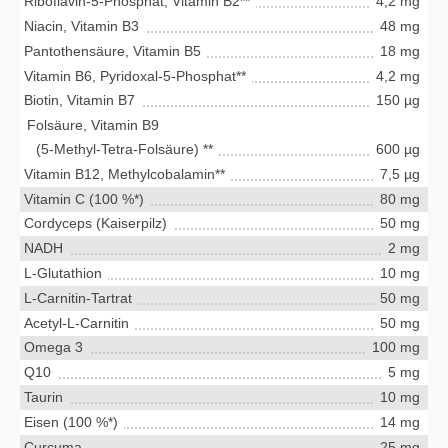
Riboflavin-5-Phosphat, Vitamin B2**
4,2 mg
Niacin, Vitamin B3
48 mg
Pantothensäure, Vitamin B5
18 mg
Vitamin B6, Pyridoxal-5-Phosphat**
4,2 mg
Biotin, Vitamin B7
150 µg
Folsäure, Vitamin B9
(5-Methyl-Tetra-Folsäure) **
600 µg
Vitamin B12, Methylcobalamin**
7,5 µg
Vitamin C (100 %*)
80 mg
Cordyceps (Kaiserpilz)
50 mg
NADH
2 mg
L-Glutathion
10 mg
L-Carnitin-Tartrat
50 mg
Acetyl-L-Carnitin
50 mg
Omega 3
100 mg
Q10
5 mg
Taurin
10 mg
Eisen (100 %*)
14 mg
Curcuma
25 mg