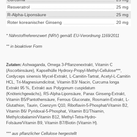
Resveratrol
25 mg
R-Alpha-Liponsäure
25 mg
Roter koreanischer Ginseng
20 mg
* Nährstoffreferenzwert (NRV) gemäß EU-Verordnung 1169/2011
** in bioaktiver Form
Zutaten:
Ashwaganda, Omega 3-Pflanzenextrakt, Vitamin C
(Ascorbinsäure), Kapselhülle Hydroxy-Propyl-Methyl-Cellulose***,
Cordyceps sinensis Mycel-Extrakt, L-Carnitin-Tartrat, Acetyl-L-Carnitin
HCL, Tri-Magnesiumdicitrat, Vitamin B3/ Niacin, Curcuma longa
Extrakt 95 %, Extrakt aus Polygonum cuspidatum
(Knöterichgewächs), RS-Alpha-Liponsäure, Panax Ginseng-Extrakt,
Vitamin B5/Pantothensäure, Ferrous Gluconate, Rosmarin-Extrakt, L-
Glutathion, Taurin, Coenzym Q10, Riboflavin-5-Phosphat/Vitamin B2,
Vitamin B6/ Pyridoxal-5-Phosphat, Vitamin B1/Thiamin,
Methylcobalamin/Vitamin B12, Methyl-Tetra-Hydro-
Folsäure/Vitamin B9, Vitamin B7/Biotin (Vitamin H).
*** aus pflanzlicher Cellulose hergestellt