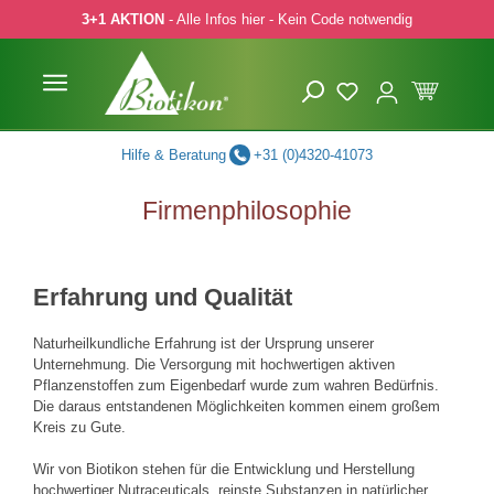
3+1 AKTION
- Alle Infos hier - Kein Code notwendig
 Hauptinhalt springen
Zur Suche springen
Zur Hauptnavigation springen
Hilfe & Beratung
+31 (0)4320-41073
Firmenphilosophie
Erfahrung und Qualität
Naturheilkundliche Erfahrung ist der Ursprung unserer
Unternehmung. Die Versorgung mit hochwertigen aktiven
Pflanzenstoffen zum Eigenbedarf wurde zum wahren Bedürfnis.
Die daraus entstandenen Möglichkeiten kommen einem großem
Kreis zu Gute.
Wir von Biotikon stehen für die Entwicklung und Herstellung
hochwertiger Nutraceuticals, reinste Substanzen in natürlicher