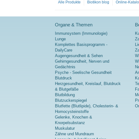
Alle Produkte
Biotikon blog
Online-Katal
3.060 mg
reines HMB
(85 %).
Calcium β-
Organe & Themen
Be
Hydroxy-β-
Methylbutyr
Immunsystem (Immunologie)
K
at (HMB) ist
Lunge
Za
ein
Komplettes Basisprogramm -
Li
natürlich
DailyCare
Z
vorkommen
Augengesundheit & Sehen
Wi
des Derivat
Gehirngesundheit, Nerven und
Wi
der für den
Gedächtnis
Ne
Muskel
Psyche - Seelische Gesundheit
A
wichtigen
Blutdruck
Ka
Aminosäur
Herzgesundheit, Kreislauf, Blutdruck
Te
e Leucin.
& Blutgefäße
Fa
Blutbildung
Me
mehr
Blutzuckerspiegel
P
Information
Blutfette (Blutlipide), Cholesterin- &
On
en zu HMB
Homocysteinstoffe
Kapseln
Gelenke, Knochen &
Knorpelsubstanz
Muskulatur
Zähne und Mundraum