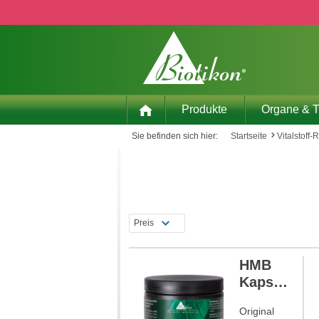
 Hauptinhalt springen
Zur Suche springen
Zur Hauptnavigation springen
Produkte
Organe & 
Sie befinden sich hier:
Startseite
Vitalstoff-
Preis
HMB
Kapsel
n
NEU
Original