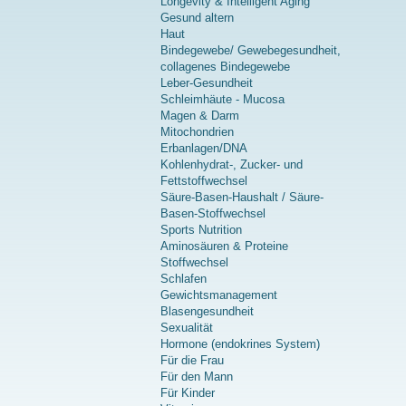
Longevity & Intelligent Aging
Gesund altern
Haut
Bindegewebe/ Gewebegesundheit,
collagenes Bindegewebe
Leber-Gesundheit
Schleimhäute - Mucosa
Magen & Darm
Mitochondrien
Erbanlagen/DNA
Kohlenhydrat-, Zucker- und
Fettstoffwechsel
Säure-Basen-Haushalt / Säure-
Basen-Stoffwechsel
Sports Nutrition
Aminosäuren & Proteine
Stoffwechsel
Schlafen
Gewichtsmanagement
Blasengesundheit
Sexualität
Hormone (endokrines System)
Für die Frau
Für den Mann
Für Kinder