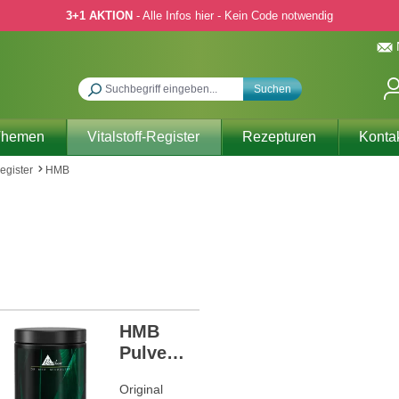
3+1 AKTION
- Alle Infos hier - Kein Code notwendig
Suchen
Themen
Vitalstoff-Register
Rezepturen
Konta
Register
HMB
HMB
Pulver
NEU
Original