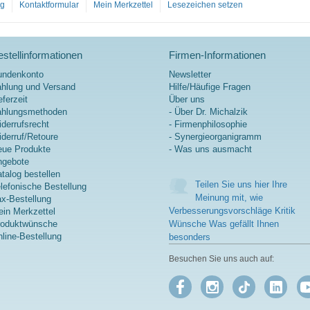
og
Kontaktformular
Mein Merkzettel
Lesezeichen setzen
Hydroxy-β-
Methylbutyr
at (HMB) ist
ein
stellinformationen
Firmen-Informationen
natürlich
vorkommen
undenkonto
Newsletter
des Derivat
hlung und Versand
Hilfe/Häufige Fragen
der
eferzeit
Über uns
Aminosäur
ahlungsmethoden
- Über Dr. Michalzik
e Leucin
derrufsrecht
- Firmenphilosophie
und eine
derruf/Retoure
- Synergieorganigramm
Quelle für
ue Produkte
- Was uns ausmacht
hochreines
ngebote
β-Hydroxy-
talog bestellen
β-
Teilen Sie uns hier Ihre
lefonische Bestellung
Methylbutyr
Meinung mit, wie
x-Bestellung
at. Die
Verbesserungsvorschläge Kritik
in Merkzettel
hochwertig
roduktwünsche
Wünsche Was gefällt Ihnen
e
line-Bestellung
besonders
Rohstoffqu
alität und
Besuchen Sie uns auch auf:
die reine
Zusammen
setzung
gewährleist