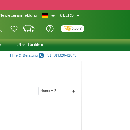
€
EURO
Newletteranmeldung
0,00 €
kt
Über Biotikon
Hilfe & Beratung
+31 (0)4320-41073