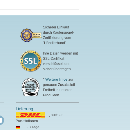
Sicherer Einkauf
durch Käufersiegel-
Zertifizierung vom
"Händlerbund"
Ihre Daten werden mit
SSL-Zertifikat
verschlüsselt und
sicher übertragen.
Weitere Infos
*
zur
genauen Zusatzstoff-
Freiheit in unseren
Produkten
Lieferung
, auch an
Packstationen
1 - 3 Tage