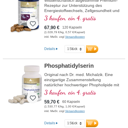
Wissenschaftlich abgestimmte Premium-
Rezeptur zur Unterstützung des
Energiestoffwechsels, Zellgesundheit und
die Zellatmung in den Mitochondrien.
3 kaufen, ein 4. gratis
Enthält Resveratrol, OPC, Q10, NADH
und Thiamin zur Förderung des
67,90 €
120 Kapseln
Energiestoffwechsels sowie bioaktive
(1.028,79 €/kg, 0,57 €/Kapsel)
Folsäure (Methyltetrahydrofolat), die
inkl. MwSt. zzgl
Versandkosten
direkt verwendet werden kann. Mit R-
Alpha-Liponsäure in der wertvollen
Details
Sodium-R-Lipoat-Form. Vegan,
gentechnikfrei und in Deutschland
produziert. Aluminiumfreie Versiegelung
Phosphatidylserin
und über 20 Jahre Erfahrung garantieren
höchste Qualität. Von Ärzten entwickelt.
Original nach Dr. med. Michalzik. Eine
einzigartige Zusammenstellung
mehr Informationen zu
natürlicher hochwertiger Phopholipide mit
Mitochondrium forte PRO
einem hohen Gehalt an wertvollem
3 kaufen, ein 4. gratis
Phophatidylserin. Hohe Reinheit, seit über
15 Jahren das bewährte Phosphatidyserin
59,70 €
60 Kapseln
Produkt
319 mg Gesamt-
(1.530,77 €/kg, 1,00 €/Kapsel)
Phospholipidgehalt pro Kapsel:
inkl. MwSt. zzgl
Versandkosten
125 mg Phosphatidylserin,
1,5 mg Phosphatidylcholin,
Details
107,5 mg Phosphatidylinositol,