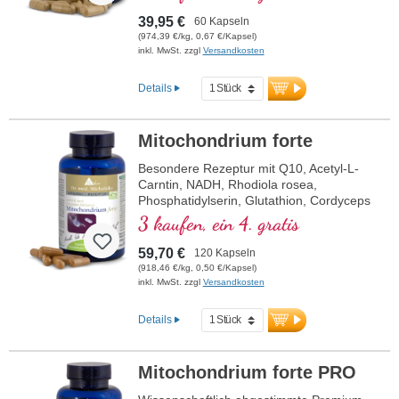
beiträgt und an der Synthese und dem
Stoffwechsel einiger Neurotransmitter
39,95 €
60 Kapseln
beteiligt ist. B-Vitamine bioaktiv!
(974,39 €/kg, 0,67 €/Kapsel)
inkl. MwSt. zzgl
Versandkosten
Details
Mitochondrium forte
Besondere Rezeptur mit Q10, Acetyl-L-
Carntin, NADH, Rhodiola rosea,
Phosphatidylserin, Glutathion, Cordyceps
und Kupfer, welches zu einem normalen
3 kaufen, ein 4. gratis
Stoffwechsel zur Energiegewinnung
beiträgt (in Form von ATP in der
59,70 €
120 Kapseln
Zellatmungskette).
(918,46 €/kg, 0,50 €/Kapsel)
inkl. MwSt. zzgl
Versandkosten
Details
Mitochondrium forte PRO