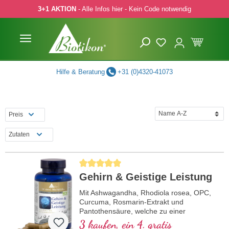
3+1 AKTION
- Alle Infos hier - Kein Code notwendig
 Hauptinhalt springen
Zur Suche springen
Zur Hauptnavigation springen
Hilfe & Beratung
+31 (0)4320-41073
Preis
Zutaten
Durchschnittliche Bewertung von 5 von 5 Sternen
Gehirn & Geistige Leistung
Mit Ashwagandha, Rhodiola rosea, OPC,
Curcuma, Rosmarin-Extrakt und
Pantothensäure, welche zu einer
normalen geistigen Leistungsfähigkeit
3 kaufen, ein 4. gratis