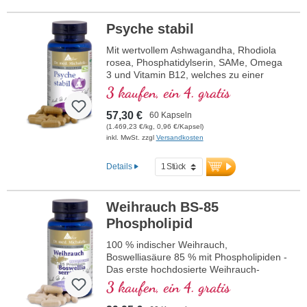
44,5 mg Phosphatidinsäure,
39,5 mg Phosphatidylethanolamine
Psyche stabil
Mit wertvollem Ashwagandha, Rhodiola
rosea, Phosphatidylserin, SAMe, Omega
3 und Vitamin B12, welches zu einer
normalen Funktion der Psyche beiträgt.
3 kaufen, ein 4. gratis
57,30 €
60 Kapseln
(1.469,23 €/kg, 0,96 €/Kapsel)
inkl. MwSt. zzgl
Versandkosten
Details
Weihrauch BS-85
Phospholipid
100 % indischer Weihrauch,
Boswelliasäure 85 % mit Phospholipiden -
Das erste hochdosierte Weihrauch-
Produkt mit 85 % Boswelliasäuren auf
3 kaufen, ein 4. gratis
dem deutschen Markt überhaupt.