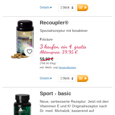
direkt verwendet werden kann. Mit R-
Alpha-Liponsäure in der wertvollen
Details
Sodium-R-Lipoat-Form. Vegan,
gentechnikfrei und in Deutschland
produziert. Aluminiumfreie Versiegelung
Recoupler®
und über 20 Jahre Erfahrung garantieren
höchste Qualität. Von Ärzten entwickelt.
Spezialrezeptur mit bioaktiver
mehr Informationen zu
F
olsäure
Mitochondrium forte PRO
A
rginin
3 kaufen, ein 4. gratis
L
ycopin
Aktionspreis: 39,95 €
C
urcuma
C
59,90 €
urcumin
A
(799,00 €/kg)
scorbinsäure
inkl. MwSt. zzgl
Versandkosten
R
esveratrol
E
(Vitamin E)
B
(Vitamin B12)
Details
Sport - basic
Neue, verbesserte Rezeptur: Jetzt mit den
Vitaminen E und K! Originalrezeptur nach
Dr. med. Michalzik, basierend auf