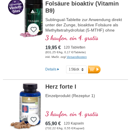
Folsäure bioaktiv (Vitamin
B9)
Sublingual-Tablette zur Anwendung direkt
unter der Zunge, bioaktive Folsäure als
Methyltetrahydrofolat (5-MTHF) ohne
Zusatzstoffe, im Violettglas
3 kaufen, ein 4. gratis
19,95 €
120 Tabletten
(831,25 €/kg, 0,17 €/Tablette)
inkl. MwSt. zzgl
Versandkosten
Details
Herz forte I
Einzelprodukt (Rezeptur 1)
3 kaufen, ein 4. gratis
65,90 €
120 Kapseln
(732,22 €/kg, 0,55 €/Kapsel)