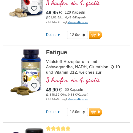
Kollagenbildung für eine normale Funktion
3 kaufen, ein 4. gratis
der Blutgefäße beiträgt. Die B-Vitamine
liegen in bioaktiver Form vor.
49,95 €
120 Kapseln
(601,81 €/kg, 0,42 €/Kapsel)
inkl. MwSt. zzgl
Versandkosten
Details
Fatigue
Vitalstoff-Rezeptur u. a. mit
Ashwagandha, NADH, Glutathion, Q 10
und Vitamin B12, welches zur
Verringerung von Müdigkeit und
3 kaufen, ein 4. gratis
Ermüdung beiträgt.
49,90 €
60 Kapseln
(1.848,15 €/kg, 0,83 €/Kapsel)
inkl. MwSt. zzgl
Versandkosten
Details
Durchschnittliche Bewertung von 5 von 5 Sternen