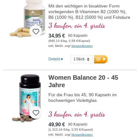
Mit den wichtigen in bioaktiver Form
vorliegenden B-Vitaminen B2 (1000 %),
B6 (1000 %), B12 (5000 %) und Folsäure
(400 %) sowie allen anderen B-Vitaminen.
3 kaufen, ein 4. gratis
Mit Methylcobalamin und
Adenosylcobalamin.
34,95 €
60 Kapseln
(896,15 €/kg, 0,58 €/Kapsel)
inkl. MwSt. zzgl
Versandkosten
Details
Women Balance 20 - 45
Jahre
Für die Frau bis 45, 90 Kapseln im
hochwertigen Violettglas.
3 kaufen, ein 4. gratis
49,90 €
90 Kapseln
(1.313,16 €/kg, 0,55 €/Kapsel)
inkl. MwSt. zzgl
Versandkosten