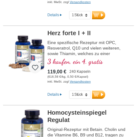
inkl. MwSt. zzgl
Versandkosten
Details
Herz forte I + II
Eine spezifische Rezeptur mit OPC,
Resveratrol, Q10 und vielen weiteren,
sowie Thiamin, welches zu einer
normalen Herzfunktion beiträgt. (Rezeptur
3 kaufen, ein 4. gratis
1 und Rezeptur 2)
119,00 €
240 Kapseln
(616,58 €/kg, 0,50 €/Kapsel)
inkl. MwSt. zzgl
Versandkosten
Details
Homocysteinspiegel
Regulat
Original-Rezeptur mit Betain. Cholin und
die Vitamine B6, B9 und B12, tragen zu