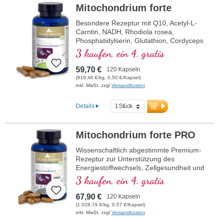
Mitochondrium forte
Besondere Rezeptur mit Q10, Acetyl-L-
Carntin, NADH, Rhodiola rosea,
Phosphatidylserin, Glutathion, Cordyceps
und Kupfer, welches zu einem normalen
3 kaufen, ein 4. gratis
Stoffwechsel zur Energiegewinnung
beiträgt (in Form von ATP in der
59,70 €
120 Kapseln
Zellatmungskette).
(918,46 €/kg, 0,50 €/Kapsel)
inkl. MwSt. zzgl
Versandkosten
Details
Mitochondrium forte PRO
Wissenschaftlich abgestimmte Premium-
Rezeptur zur Unterstützung des
Energiestoffwechsels, Zellgesundheit und
die Zellatmung in den Mitochondrien.
3 kaufen, ein 4. gratis
Enthält Resveratrol, OPC, Q10, NADH
und Thiamin zur Förderung des
67,90 €
120 Kapseln
Energiestoffwechsels sowie bioaktive
(1.028,79 €/kg, 0,57 €/Kapsel)
Folsäure (Methyltetrahydrofolat), die
inkl. MwSt. zzgl
Versandkosten