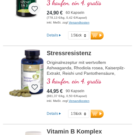
modernster wissenschaftlicher Forschung.
3 kaufen, ein 4. gratis
B-Vitamine 2, 6, 12 und Folsäure in
bioaktiver Form.
24,90 €
60 Kapseln
(778,13 €/kg, 0,42 €/Kapsel)
inkl. MwSt. zzgl
Versandkosten
Details
Stressresistenz
Originalrezeptur mit wertvollem
Ashwaganda, Rhodiola rosea, Kaiserpilz-
Extrakt, Reishi und Pantothensäure,
welche zu einer normalen geistigen
3 kaufen, ein 4. gratis
Leistung beiträgt. Vitamin E trägt zum
Schutz der Zellen vor oxidativem Stress
44,95 €
90 Kapseln
bei.
(881,37 €/kg, 0,50 €/Kapsel)
inkl. MwSt. zzgl
Versandkosten
Details
Vitamin B Komplex