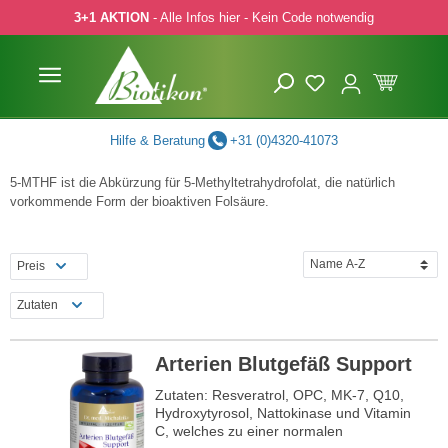
3+1 AKTION
- Alle Infos hier - Kein Code notwendig
 Hauptinhalt springen
Zur Suche springen
Zur Hauptnavigation springen
Hilfe & Beratung
+31 (0)4320-41073
5-MTHF ist die Abkürzung für 5-Methyltetrahydrofolat, die natürlich
vorkommende Form der bioaktiven Folsäure.
Preis
Zutaten
Arterien Blutgefäß Support
Zutaten: Resveratrol, OPC, MK-7, Q10,
Hydroxytyrosol, Nattokinase und Vitamin
C, welches zu einer normalen