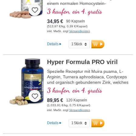
einem normalen Homocystein-
Stoffwechsel bei. Betain muss mit mind.
3 kaufen, ein 4. gratis
1,5 g enthalten sein, um eine Wirkung auf
den Homocysteinspiegel zu haben. B-
34,95 €
90 Kapseln
Vitamine in bioaktiver Form.
(513,97 €/kg, 0,39 €/Kapsel)
inkl. MwSt. zzgl
Versandkosten
Details
Hyper Formula PRO viril
Spezielle Rezeptur mit Muira puama, L-
Arginin, Turnera aphrodisiaca, Cordyceps
und organisch gebundenem Zink, welches
zum Erhalt einer normalen
3 kaufen, ein 4. gratis
Zeugungsfähigkeit und zu einem
normalen Testosteronspiegel im Blut
89,95 €
120 Kapseln
beiträgt.
(1.033,91 €/kg, 0,75 €/Kapsel)
inkl. MwSt. zzgl
Versandkosten
Details