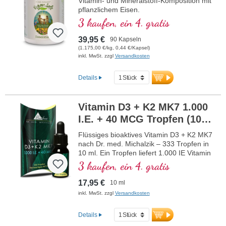
Vitamin- und Mineralstoff-Komposition mit
pflanzlichem Eisen.
3 kaufen, ein 4. gratis
39,95 €
90 Kapseln
(1.175,00 €/kg, 0,44 €/Kapsel)
inkl. MwSt. zzgl
Versandkosten
Details
Vitamin D3 + K2 MK7 1.000
I.E. + 40 MCG Tropfen (10
ml)
NEU
Flüssiges bioaktives Vitamin D3 + K2 MK7
nach Dr. med. Michalzik – 333 Tropfen in
10 ml. Ein Tropfen liefert 1.000 IE Vitamin
D3 und 40 μg K2 (MK7 all-trans). Höchste
3 kaufen, ein 4. gratis
Premiumqualität aus hochwertigem
vegetarischen Spezialrohstoff in optimaler
17,95 €
10 ml
Kombination mit besonders bioaktiver all-
inkl. MwSt. zzgl
Versandkosten
trans K2 Form. Gelöst in schützendem,
pestizidfrei angebautem Kokos-MCT-Öl
Details
zur besseren Bioverfügbarkeit. Diese
optimale Kombination unterstützt den