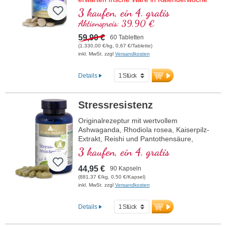
37/2026.
3 kaufen, ein 4. gratis
Aktionspreis: 39,90 €
Hochwertige Rezeptur mit NADH,
bioaktivem Vitamin B12, Coenzym Q10
59,90 €
60 Tabletten
und veganem Vitamin D3. Als Sublingual-
(1.330,00 €/kg, 0,67 €/Tablette)
Tablette zur Aufnahme schon über die
inkl. MwSt. zzgl
Versandkosten
Mundschleimhaut.
Details
Stressresistenz
Originalrezeptur mit wertvollem
Ashwaganda, Rhodiola rosea, Kaiserpilz-
Extrakt, Reishi und Pantothensäure,
welche zu einer normalen geistigen
3 kaufen, ein 4. gratis
Leistung beiträgt. Vitamin E trägt zum
Schutz der Zellen vor oxidativem Stress
44,95 €
90 Kapseln
bei.
(881,37 €/kg, 0,50 €/Kapsel)
inkl. MwSt. zzgl
Versandkosten
Details