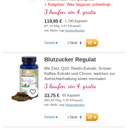
+ Ratgeber: Was Veganer unbedingt
wissen müssen
3 kaufen, ein 4. gratis
119,95 €
1,790 Kapseln
(67,16 €/kg, 0,07 €/Kapsel)
inkl. MwSt. zzgl
Versandkosten
Details
Blutzucker Regulat
Mit Zimt, Q10, Reishi-Extrakt, Grüner
Kaffee-Extrakt und Chrom, welches zur
Aufrechterhaltung eines normalen
Blutzuckerspiegels beiträgt.
3 kaufen, ein 4. gratis
33,75 €
60 Kapseln
(992,65 €/kg, 0,56 €/Kapsel)
inkl. MwSt. zzgl
Versandkosten
Details