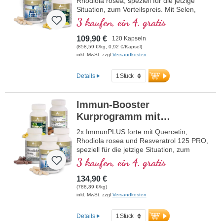
Rhodiola rosea, speziell für die jetzige
Situation, zum Vorteilspreis. Mit Selen,
Zink, den Vitaminen C und D, welche zur
3 kaufen, ein 4. gratis
Förderung der normalen Funktion eines
gesunden Immunsystems beitragen.
109,90 €
120 Kapseln
(858,59 €/kg, 0,92 €/Kapsel)
inkl. MwSt. zzgl
Versandkosten
Details
Immun-Booster
Kurprogramm mit
Quercetin + Resveratrol
2x ImmunPLUS forte mit Quercetin,
Rhodiola rosea und Resveratrol 125 PRO,
speziell für die jetzige Situation, zum
Vorteilspreis. Mit Selen, Zink, den
3 kaufen, ein 4. gratis
Vitaminen C und D, welche zur Förderung
der normalen Funktion eines gesunden
134,90 €
Immunsystems beitragen.
(788,89 €/kg)
inkl. MwSt. zzgl
Versandkosten
Details