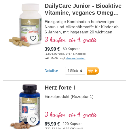
DailyCare Junior - Bioaktive
Vitamine, veganes Omega-3
+ Spurenelemente und
Einzigartige Kombination hochwertiger
hochwertige Pflanzenstoffe
Natur- und Mikronährstoffe für Kinder ab
6 Jahren, mit insgesamt 20 wichtigen
Nährstoffen für Ihr Kind.
3 kaufen, ein 4. gratis
39,90 €
60 Kapseln
(1.596,00 €/kg, 0,67 €/Kapsel)
inkl. MwSt. zzgl
Versandkosten
Details
Herz forte I
Einzelprodukt (Rezeptur 1)
3 kaufen, ein 4. gratis
65,90 €
120 Kapseln
(732,22 €/kg, 0,55 €/Kapsel)