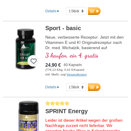
Details
Sport - basic
Neue, verbesserte Rezeptur: Jetzt mit den
Vitaminen E und K! Originalrezeptur nach
Dr. med. Michalzik, basierend auf
modernster wissenschaftlicher Forschung.
3 kaufen, ein 4. gratis
B-Vitamine 2, 6, 12 und Folsäure in
bioaktiver Form.
24,90 €
60 Kapseln
(778,13 €/kg, 0,42 €/Kapsel)
inkl. MwSt. zzgl
Versandkosten
Details
Durchschnittliche Bewertung von 5 von 5 Sternen
SPRINT Energy
Leider ist dieser Artikel wegen der großen
Nachfrage zurzeit nicht lieferbar. Wir
erwarten frische Ware in Kalenderwoche