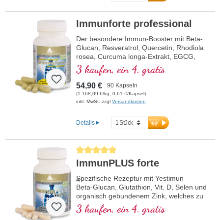
Immunforte professional
Der besondere Immun-Booster mit Beta-
Glucan, Resveratrol, Quercetin, Rhodiola
rosea, Curcuma longa-Extrakt, EGCG,
und Piperin-Extrakt. Vitamin D3, Vitamin
3 kaufen, ein 4. gratis
C, Selen und Zink tragen zu einer
normalen Funktion des Immunsystems
54,90 €
90 Kapseln
bei.
(1.168,09 €/kg, 0,61 €/Kapsel)
inkl. MwSt. zzgl
Versandkosten
Details
Durchschnittliche Bewertung von 5 von 5 Sternen
ImmunPLUS forte
Spezifische Rezeptur mit Yestimun
®
Beta-Glucan, Glutathion, Vit. D, Selen und
organisch gebundenem Zink, welches zu
einer normalen Funktion des
3 kaufen, ein 4. gratis
Immunsystems beiträgt.