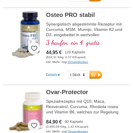
Osteo PRO stabil
Synergistisch abgestimmte Rezeptur mit
Curcuma, MSM, Mumijo, Vitamin K2 und
D3, eingebettet in wertvollen
Phospholipiden. Sango-Koralle mit
3 kaufen, ein 4. gratis
Magnesium und Calcium, welches zum
Erhalt normaler Knochen beiträgt.
44,95 €
120 Kapseln
(624,31 €/kg, 0,37 €/Kapsel)
inkl. MwSt. zzgl
Versandkosten
Details
Ovar-Protector
Spezialrezeptur mit Q10, Maca,
Resveratrol, Curcuma, Rhodiola rosea
und Vitamin B6, welches zur Regelung
der Hormontätigkeit beiträgt.
84,90 €
60 Kapseln
(3.859,09 €/kg, 1,42 €/Kapsel)
inkl. MwSt. zzgl
Versandkosten