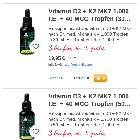
Erhalt normaler Knochen, trägt zu einer
Vitamin D3 + K2 MK7 1.000
normalen Muskelfunktion sowie zur
normalen Funktion des Immunsystems
I.E. + 40 MCG Tropfen (30
bei. Hergestellt in Deutschland ohne
ml)
NEU
Gentechnik in eigener kontrollierter, seit
Flüssiges bioaktives Vitamin D3 + K2 MK7
25 Jahren bestehender Produktion,
nach Dr. med. Michalzik – 1.000 Tropfen
vegetarisch ohne Zusätze und
in 30 ml. Ein Tropfen liefert 1.000 IE
laborgeprüft. Von Ärzten entwickelt.
Vitamin D3 und 40 μg K2 (MK7 all-trans).
3 kaufen, ein 4. gratis
mehr Informationen zu Vitamin D3 +
Höchste Premiumqualität aus
K2
hochwertigem vegetarischen
19,95 €
30 ml
Spezialrohstoff in optimaler Kombination
inkl. MwSt. zzgl
Versandkosten
mit besonders bioaktiver all-trans K2
Form. Gelöst in schützendem, pestizidfrei
Details
angebautem Kokos-MCT Öl zur besseren
Bioverfügbarkeit. Diese optimale
Kombination unterstützt den Erhalt
Vitamin D3 + K2 MK7 1.000
normaler Knochen, trägt zu einer
normalen Muskelfunktion sowie zur
I.E. + 40 MCG Tropfen (50
normalen Funktion des Immunsystems
ml)
NEU
bei. Hergestellt in Deutschland ohne
Flüssiges bioaktives Vitamin D3 + K2 MK7
Gentechnik in eigener kontrollierter, seit
nach Dr. med. Michalzik – 1.700 Tropfen
25 Jahren bestehender Produktion,
in 50 ml. Ein Tropfen liefert 1.000 IE
vegetarisch ohne Zusätze und
Vitamin D3 und 40 μg K2 (MK7 all-trans).
3 kaufen, ein 4. gratis
laborgeprüft. Von Ärzten entwickelt.
Höchste Premiumqualität aus