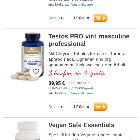
inkl. MwSt. zzgl
Versandkosten
Details
Testos PRO viril masculine
professional
Mit Chrysin, Tribulus terrestris, Turnera
aphrodisiaca, Lignanen und org.
gebundenem Zink, welches zum Erhalt
eines normalen Testosteronspiegels, einer
3 kaufen, ein 4. gratis
normalen Proteinsynthese, eines
normalen Kohlenhydrat-, Fettsäure- und
89,95 €
120 Kapseln
Makronährstoffwechsels beiträgt.
(1.045,93 €/kg, 0,75 €/Kapsel)
inkl. MwSt. zzgl
Versandkosten
Details
Vegan Safe Essentials
Speziell für den Veganer abgestimmte