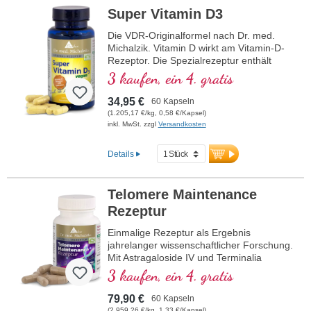
Super Vitamin D3
Die VDR-Originalformel nach Dr. med.
Michalzik. Vitamin D wirkt am Vitamin-D-
Rezeptor. Die Spezialrezeptur enthält
2000 IE veganes Vitamin D3 kombiniert
3 kaufen, ein 4. gratis
mit weiteren auserwählten Zutaten.
34,95 €
60 Kapseln
(1.205,17 €/kg, 0,58 €/Kapsel)
inkl. MwSt. zzgl
Versandkosten
Details
Telomere Maintenance
Rezeptur
Einmalige Rezeptur als Ergebnis
jahrelanger wissenschaftlicher Forschung.
Mit Astragaloside IV und Terminalia
chebula und Vitamin D, welches eine
3 kaufen, ein 4. gratis
Funktion bei der Zellteilung hat.
79,90 €
60 Kapseln
(2.959,26 €/kg, 1,33 €/Kapsel)