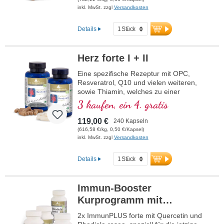
inkl. MwSt. zzgl
Versandkosten
Details
Herz forte I + II
Eine spezifische Rezeptur mit OPC,
Resveratrol, Q10 und vielen weiteren,
sowie Thiamin, welches zu einer
normalen Herzfunktion beiträgt. (Rezeptur
3 kaufen, ein 4. gratis
1 und Rezeptur 2)
119,00 €
240 Kapseln
(616,58 €/kg, 0,50 €/Kapsel)
inkl. MwSt. zzgl
Versandkosten
Details
Immun-Booster
Kurprogramm mit
Quercetin
2x ImmunPLUS forte mit Quercetin und