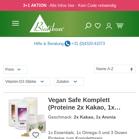
3+1 AKTION
- Alle Infos hier - Kein Code notwendig
 Hauptinhalt springen
Zur Suche springen
Zur Hauptnavigation springen
Hilfe & Beratung
+31 (0)4320-41073
Preis
Vitamin-D3-Stärke
Zutaten
Vegan Safe Komplett
(Proteine 2x Kakao, 1x
Aronia)
Geschmack:
2x Kakao, 1x Aronia
1x Essentials, 1x Omega-3 und 3 Dosen
Proteine zum Komplettpreis