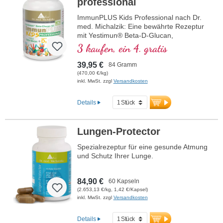
professional
ImmunPLUS Kids Professional nach Dr.
med. Michalzik: Eine bewährte Rezeptur
mit Yestimun® Beta-D-Glucan,
natürlichem Vitamin C aus Bio-Acerola,
3 kaufen, ein 4. gratis
veganem Vitamin D3 und organisch
gebundenem Zink. Unterstützt das
39,95 €
84 Gramm
Immunsystem gezielt und sicher – speziell
(470,00 €/kg)
für Kinder entwickelt. Enthält zusätzlich
inkl. MwSt. zzgl
Versandkosten
Bio-Inulin für eine optimale Aufnahme.
Inulin verbessert die Darmflora. Von
Details
Ärzten entwickelt. Aluminiumfreie
Versiegelung und über 20 Jahre
Erfahrung garantieren höchste Qualität.
Lungen-Protector
Angenehmer Geschmack, perfekt
einrührbar in Saft, Joghurt, Milch, Wasser
Spezialrezeptur für eine gesunde Atmung
oder direkt einnehmen.
und Schutz Ihrer Lunge.
mehr Informationen zu ImmunPLUS
Kids Professional
84,90 €
60 Kapseln
(2.653,13 €/kg, 1,42 €/Kapsel)
inkl. MwSt. zzgl
Versandkosten
Details