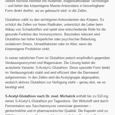
vereint höchste Reinheit mit moderner, magensaftstabiler Technologie
– und liefert das körpereigene Master-Antioxidans in bioverfügbarer
Form direkt dorthin, wo es gebraucht wird: in die Zellen.
Glutathion zählt zu den wichtigsten Antioxidantien des Körpers. Es
schützt die Zellen vor freien Radikalen, unterstützt die Leber beim
Abbau von Schadstoffen und spielt eine entscheidende Rolle für die
gesunde Funktion des Immunsystems. Besonders relevant wird
Glutathion bei hoher körperlicher oder psychischer Belastung,
oxidativem Stress, Umweltfaktoren oder im Alter, wenn die
körpereigene Produktion sinkt.
In seiner natürlichen Form ist Glutathion jedoch empfindlich gegenüber
Verdauungsenzymen und Magensäure. Die Lösung bietet die
acetylierte Variante: S-Acetyl-L-Glutathion. Diese spezielle Form bleibt
im Verdauungstrakt stabil und wird effizient über die Darmwand
aufgenommen. In den Zellen wird die Acetylgruppe abgespalten,
wodurch aktives Glutathion zur Verfügung steht – genau dort, wo es
benötigt wird.
S-Acetyl-Glutathion nach Dr. med. Michalzik
enthält bis zu 510 mg
reines S-Acetyl-L-Glutathion pro Tagesdosis. Der Wirkstoff wird durch
Fermentation aus Saccharomyces cerevisiae gewonnen –
gentechnikfrei und in pharmazeutischer Qualität. Die Kapseln sind zu