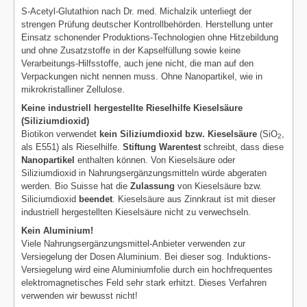
S-Acetyl-Glutathion nach Dr. med. Michalzik unterliegt der
strengen Prüfung deutscher Kontrollbehörden. Herstellung unter
Einsatz schonender Produktions-Technologien ohne Hitzebildung
und ohne Zusatzstoffe in der Kapselfüllung sowie keine
Verarbeitungs-Hilfsstoffe, auch jene nicht, die man auf den
Verpackungen nicht nennen muss. Ohne Nanopartikel, wie in
mikrokristalliner Zellulose.
Keine industriell hergestellte Rieselhilfe Kieselsäure
(Siliziumdioxid)
Biotikon verwendet
kein Siliziumdioxid bzw. Kieselsäure
(SiO
,
2
als E551) als Rieselhilfe.
Stiftung Warentest
schreibt, dass diese
Nanopartikel
enthalten können. Von Kieselsäure oder
Siliziumdioxid in Nahrungsergänzungsmitteln würde abgeraten
werden. Bio Suisse hat die
Zulassung
von Kieselsäure bzw.
Siliciumdioxid
beendet
. Kieselsäure aus Zinnkraut ist mit dieser
industriell hergestellten Kieselsäure nicht zu verwechseln.
Kein Aluminium!
Viele Nahrungsergänzungsmittel-Anbieter verwenden zur
Versiegelung der Dosen Aluminium. Bei dieser sog. Induktions-
Versiegelung wird eine Aluminiumfolie durch ein hochfrequentes
elektromagnetisches Feld sehr stark erhitzt. Dieses Verfahren
verwenden wir bewusst nicht!