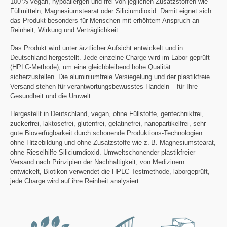
100 % vegan, hypoallergen und frei von jeglichen Zusatzstoffen wie
Füllmitteln, Magnesiumstearat oder Siliciumdioxid. Damit eignet sich
das Produkt besonders für Menschen mit erhöhtem Anspruch an
Reinheit, Wirkung und Verträglichkeit.
Das Produkt wird unter ärztlicher Aufsicht entwickelt und in
Deutschland hergestellt. Jede einzelne Charge wird im Labor geprüft
(HPLC-Methode), um eine gleichbleibend hohe Qualität
sicherzustellen. Die aluminiumfreie Versiegelung und der plastikfreie
Versand stehen für verantwortungsbewusstes Handeln – für Ihre
Gesundheit und die Umwelt
Hergestellt in Deutschland, vegan, ohne Füllstoffe, gentechnikfrei,
zuckerfrei, laktosefrei, glutenfrei, gelatinefrei, nanopartikelfrei, sehr
gute Bioverfügbarkeit durch schonende Produktions-Technologien
ohne Hitzebildung und ohne Zusatzstoffe wie z. B. Magnesiumstearat,
ohne Rieselhilfe Siliciumdioxid. Umweltschonender plastikfreier
Versand nach Prinzipien der Nachhaltigkeit, von Medizinern
entwickelt, Biotikon verwendet die HPLC-Testmethode, laborgeprüft,
jede Charge wird auf ihre Reinheit analysiert.