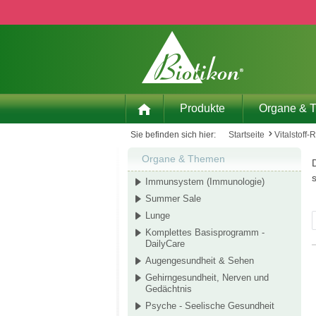
 Hauptinhalt springen
Zur Suche springen
Zur Hauptnavigation springen
Produkte
Organe & 
Sie befinden sich hier:
Startseite
Vitalstoff-
Organe & Themen
D
Immunsystem (Immunologie)
Summer Sale
Lunge
Komplettes Basisprogramm -
DailyCare
Augengesundheit & Sehen
Gehirngesundheit, Nerven und
Gedächtnis
Psyche - Seelische Gesundheit