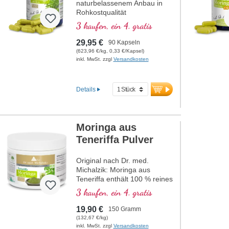
naturbelassenem Anbau in
Rohkostqualität
3 kaufen, ein 4. gratis
29,95 €
90 Kapseln
(623,96 €/kg, 0,33 €/Kapsel)
inkl. MwSt. zzgl
Versandkosten
Details
Moringa aus
Teneriffa Pulver
Original nach Dr. med.
Michalzik: Moringa aus
Teneriffa enthält 100 % reines
Moringa-Blattpulver aus
3 kaufen, ein 4. gratis
ökologisch angebautem
Moringa, schonend
19,90 €
150 Gramm
getrocknet und pulverisiert.
(132,67 €/kg)
Dieses hochwertige Pulver
inkl. MwSt. zzgl
Versandkosten