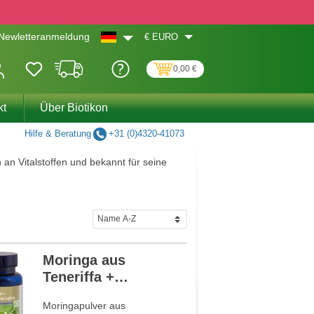
€
EURO
Newletteranmeldung
0,00 €
kt
Über Biotikon
Hilfe & Beratung
+31 (0)4320-41073
 an Vitalstoffen und bekannt für seine
Moringa aus
Teneriffa +
Bioverstärker
Moringapulver aus