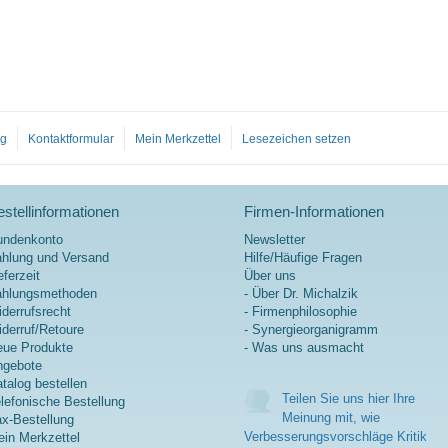
og
Kontaktformular
Mein Merkzettel
Lesezeichen setzen
stellinformationen
Firmen-Informationen
undenkonto
Newsletter
hlung und Versand
Hilfe/Häufige Fragen
eferzeit
Über uns
ahlungsmethoden
- Über Dr. Michalzik
derrufsrecht
- Firmenphilosophie
derruf/Retoure
- Synergieorganigramm
ue Produkte
- Was uns ausmacht
ngebote
talog bestellen
Teilen Sie uns hier Ihre
lefonische Bestellung
Meinung mit, wie
x-Bestellung
Verbesserungsvorschläge Kritik
in Merkzettel