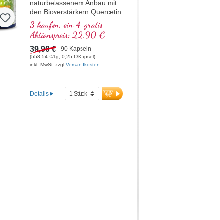
naturbelassenem Anbau mit
den Bioverstärkern Quercetin
und Piperin
3 kaufen, ein 4. gratis
Aktionspreis: 22,90 €
39,90 €
90 Kapseln
(558,54 €/kg, 0,25 €/Kapsel)
inkl. MwSt. zzgl
Versandkosten
Details