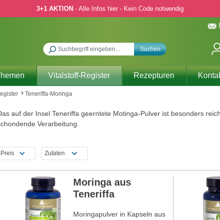
3+1 AKTION
- Alle Infos hier - Kein Code notwendig
Suchen
Themen
Vitalstoff-Register
Rezepturen
Konta
Register
Teneriffa-Moringa
as auf der Insel Teneriffa geerntete Motinga-Pulver ist besonders reich
schondende Verarbeitung.
Preis
Zutaten
Moringa aus
Teneriffa
Moringapulver in Kapseln aus