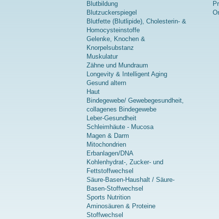
Blutbildung
P
Blutzuckerspiegel
On
Blutfette (Blutlipide), Cholesterin- &
Homocysteinstoffe
Gelenke, Knochen &
Knorpelsubstanz
Muskulatur
Zähne und Mundraum
Longevity & Intelligent Aging
Gesund altern
Haut
Bindegewebe/ Gewebegesundheit,
collagenes Bindegewebe
Leber-Gesundheit
Schleimhäute - Mucosa
Magen & Darm
Mitochondrien
Erbanlagen/DNA
Kohlenhydrat-, Zucker- und
Fettstoffwechsel
Säure-Basen-Haushalt / Säure-
Basen-Stoffwechsel
Sports Nutrition
Aminosäuren & Proteine
Stoffwechsel