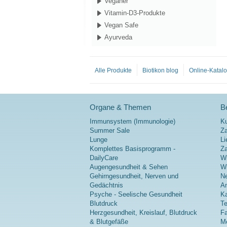
Veganer
Vitamin-D3-Produkte
Vegan Safe
Ayurveda
Alle Produkte
Biotikon blog
Online-Katal
Organe & Themen
Be
Immunsystem (Immunologie)
K
Summer Sale
Za
Lunge
Li
Komplettes Basisprogramm -
Z
DailyCare
Wi
Augengesundheit & Sehen
Wi
Gehirngesundheit, Nerven und
Ne
Gedächtnis
A
Psyche - Seelische Gesundheit
Ka
Blutdruck
Te
Herzgesundheit, Kreislauf, Blutdruck
Fa
& Blutgefäße
Me