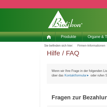
 Hauptinhalt springen
Zur Suche springen
Zur Hauptnavigation springen
Produkte
Organe & 
Sie befinden sich hier:
Firmen-Informationen
Hilfe / FAQ
Wenn wir Ihre Frage in der folgenden Li
über das
Kontaktformular
oder rufen S
Fragen zur Bezahlu