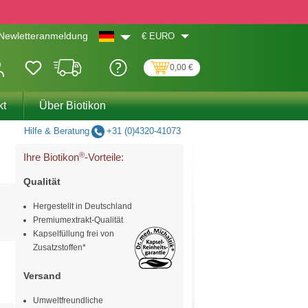
€
EURO
Newletteranmeldung
0,00 €
kt
Über Biotikon
Hilfe & Beratung
+31 (0)4320-41073
®
Ihre Biotikon
-Vorteile:
Qualität
Hergestellt in Deutschland
Premiumextrakt-Qualität
Kapselfüllung frei von
Zusatzstoffen*
Versand
Umweltfreundliche