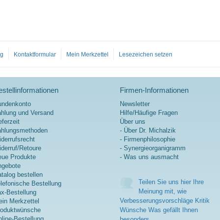
og
Kontaktformular
Mein Merkzettel
Lesezeichen setzen
stellinformationen
Firmen-Informationen
undenkonto
Newsletter
hlung und Versand
Hilfe/Häufige Fragen
eferzeit
Über uns
ahlungsmethoden
- Über Dr. Michalzik
derrufsrecht
- Firmenphilosophie
derruf/Retoure
- Synergieorganigramm
ue Produkte
- Was uns ausmacht
ngebote
talog bestellen
Teilen Sie uns hier Ihre
lefonische Bestellung
Meinung mit, wie
x-Bestellung
Verbesserungsvorschläge Kritik
in Merkzettel
roduktwünsche
Wünsche Was gefällt Ihnen
line-Bestellung
besonders