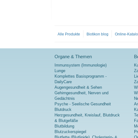
Alle Produkte
Biotikon blog
Online-Katal
Organe & Themen
Be
Immunsystem (Immunologie)
K
Lunge
Za
Komplettes Basisprogramm -
Li
DailyCare
Z
Augengesundheit & Sehen
Wi
Gehirngesundheit, Nerven und
Wi
Gedächtnis
Ne
Psyche - Seelische Gesundheit
A
Blutdruck
Ka
Herzgesundheit, Kreislauf, Blutdruck
Te
& Blutgefäße
Fa
Blutbildung
Me
Blutzuckerspiegel
P
Blutfette (Blutlipide), Cholesterin- &
On