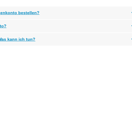
denkonto bestellen?
to?
 Was kann ich tun?