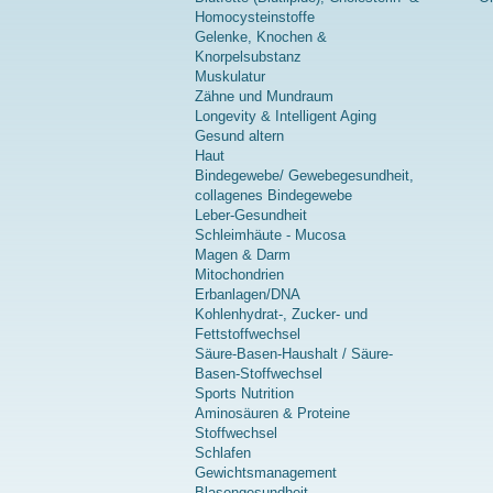
Homocysteinstoffe
Gelenke, Knochen &
Knorpelsubstanz
Muskulatur
Zähne und Mundraum
Longevity & Intelligent Aging
Gesund altern
Haut
Bindegewebe/ Gewebegesundheit,
collagenes Bindegewebe
Leber-Gesundheit
Schleimhäute - Mucosa
Magen & Darm
Mitochondrien
Erbanlagen/DNA
Kohlenhydrat-, Zucker- und
Fettstoffwechsel
Säure-Basen-Haushalt / Säure-
Basen-Stoffwechsel
Sports Nutrition
Aminosäuren & Proteine
Stoffwechsel
Schlafen
Gewichtsmanagement
Blasengesundheit