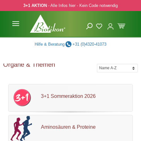
3+1 AKTION
- Alle Infos hier - Kein Code notwendig
 Hauptinhalt springen
Zur Suche springen
Zur Hauptnavigation springen
Hilfe & Beratung
+31 (0)4320-41073
Organe & Themen
3+1 Sommeraktion 2026
Aminosäuren & Proteine