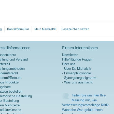
og
Kontaktformular
Mein Merkzettel
Lesezeichen setzen
stellinformationen
Firmen-Informationen
undenkonto
Newsletter
hlung und Versand
Hilfe/Häufige Fragen
eferzeit
Über uns
ahlungsmethoden
- Über Dr. Michalzik
derrufsrecht
- Firmenphilosophie
derruf/Retoure
- Synergieorganigramm
ue Produkte
- Was uns ausmacht
ngebote
talog bestellen
Teilen Sie uns hier Ihre
lefonische Bestellung
Meinung mit, wie
x-Bestellung
Verbesserungsvorschläge Kritik
in Merkzettel
roduktwünsche
Wünsche Was gefällt Ihnen