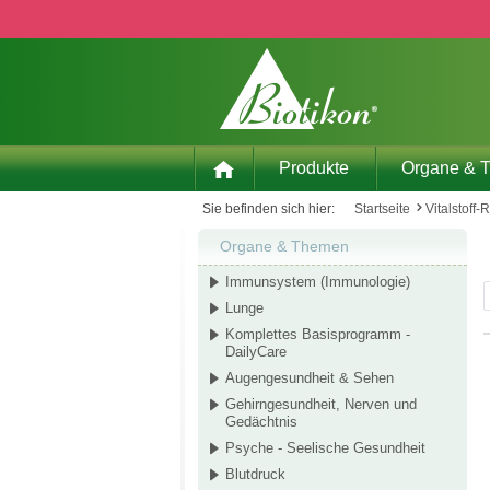
 Hauptinhalt springen
Zur Suche springen
Zur Hauptnavigation springen
Produkte
Organe & 
Sie befinden sich hier:
Startseite
Vitalstoff-
Organe & Themen
Immunsystem (Immunologie)
Lunge
Komplettes Basisprogramm -
DailyCare
Augengesundheit & Sehen
Gehirngesundheit, Nerven und
Gedächtnis
Psyche - Seelische Gesundheit
Blutdruck