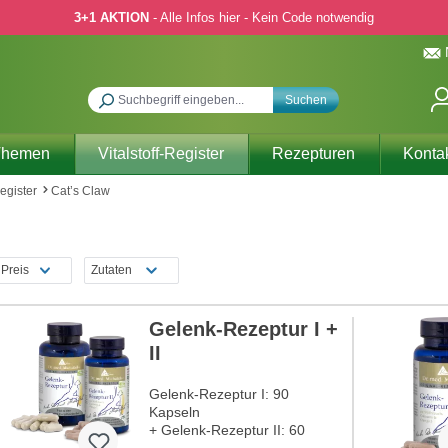
3+1 AKTION
- Alle Infos hier - Kein Code notwendig
Suchen
Themen
Vitalstoff-Register
Rezepturen
Konta
Register
Cat’s Claw
Preis
Zutaten
Gelenk-Rezeptur I +
II
Gelenk-Rezeptur I: 90
Kapseln
+ Gelenk-Rezeptur II: 60