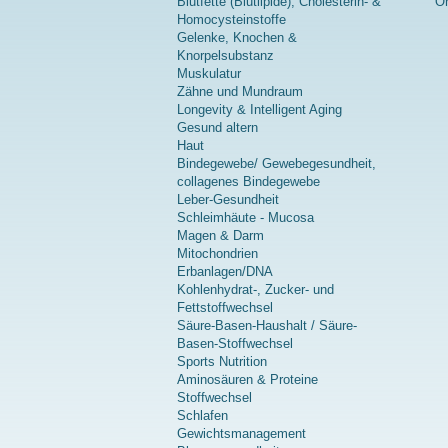
Blutfette (Blutlipide), Cholesterin- &
On
Homocysteinstoffe
Gelenke, Knochen &
Knorpelsubstanz
Muskulatur
Zähne und Mundraum
Longevity & Intelligent Aging
Gesund altern
Haut
Bindegewebe/ Gewebegesundheit,
collagenes Bindegewebe
Leber-Gesundheit
Schleimhäute - Mucosa
Magen & Darm
Mitochondrien
Erbanlagen/DNA
Kohlenhydrat-, Zucker- und
Fettstoffwechsel
Säure-Basen-Haushalt / Säure-
Basen-Stoffwechsel
Sports Nutrition
Aminosäuren & Proteine
Stoffwechsel
Schlafen
Gewichtsmanagement