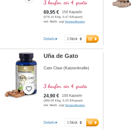
Kapseln
3 kaufen, ein 4. gratis
69,95 €
150 Kapseln
(578,10 €/kg, 0,47 €/Kapsel)
inkl. MwSt. zzgl
Versandkosten
Details
Uña de Gato
Cats Claw (Katzenkralle)
3 kaufen, ein 4. gratis
24,90 €
100 Kapseln
(389,06 €/kg, 0,25 €/Kapsel)
inkl. MwSt. zzgl
Versandkosten
Details