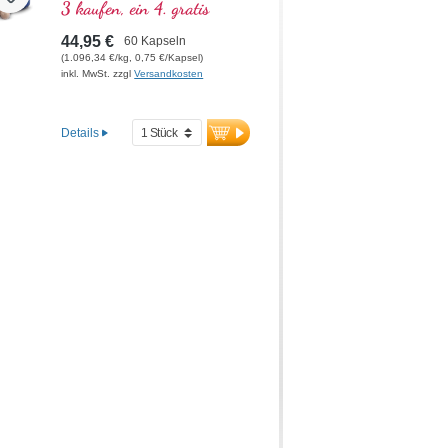
Kollagenbildung für eine
3 kaufen, ein 4. gratis
normale Knorpelfunktion
beiträgt. Zur spezifischen
44,95 €
60 Kapseln
Versorgung der knorpeligen
(1.096,34 €/kg, 0,75 €/Kapsel)
Gelenkstrukturen.
inkl. MwSt. zzgl
Versandkosten
Details