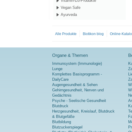
Vitamin-D3-Produkte
Vegan Safe
Ayurveda
Alle Produkte
Biotikon blog
Online-Katal
Organe & Themen
Be
Immunsystem (Immunologie)
K
Lunge
Za
Komplettes Basisprogramm -
Li
DailyCare
Z
Augengesundheit & Sehen
Wi
Gehirngesundheit, Nerven und
Wi
Gedächtnis
Ne
Psyche - Seelische Gesundheit
A
Blutdruck
Ka
Herzgesundheit, Kreislauf, Blutdruck
Te
& Blutgefäße
Fa
Blutbildung
Me
Blutzuckerspiegel
P