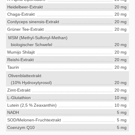
Heidelbeer-Extrakt
20 mg
Chaga-Extrakt
20 mg
Cordyceps sinensis-Extrakt
20 mg
Grüner Tee-Extrakt
20 mg
MSM (Methyl-Sulfonyl-Methan)
biologischer Schwefel
20 mg
Mumijo Shilajit
20 mg
Reishi-Extrakt
20 mg
Taurin
20 mg
Olivenblattextrakt
(10% Hydroxytyrosol)
20 mg
Zimt-Extrakt
20 mg
L-Glutathion
10 mg
Lutein (2,5 % Zeaxanthin)
10 mg
NADH
5 mg
SOD/Melonen-Fruchtextrakt
5 mg
Coenzym Q10
5 mg