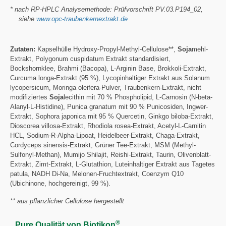
* nach RP-HPLC Analysemethode: Prüfvorschrift PV.03.P194_02,
siehe
www.opc-traubenkernextrakt.de
Zutaten:
Kapselhülle Hydroxy-Propyl-Methyl-Cellulose**,
Soja
mehl-
Extrakt, Polygonum cuspidatum Extrakt standardisiert,
Bockshornklee, Brahmi (Bacopa), L-Arginin Base, Brokkoli-Extrakt,
Curcuma longa-Extrakt (95 %), Lycopinhaltiger Extrakt aus Solanum
lycopersicum, Moringa oleifera-Pulver, Traubenkern-Extrakt, nicht
modifiziertes
Soja
lecithin mit 70 % Phospholipid, L-Carnosin (N-beta-
Alanyl-L-Histidine), Punica granatum mit 90 % Punicosiden, Ingwer-
Extrakt, Sophora japonica mit 95 % Quercetin, Ginkgo biloba-Extrakt,
Dioscorea villosa-Extrakt, Rhodiola rosea-Extrakt, Acetyl-L-Carnitin
HCL, Sodium-R-Alpha-Lipoat, Heidelbeer-Extrakt, Chaga-Extrakt,
Cordyceps sinensis-Extrakt, Grüner Tee-Extrakt, MSM (Methyl-
Sulfonyl-Methan), Mumijo Shilajit, Reishi-Extrakt, Taurin, Olivenblatt-
Extrakt, Zimt-Extrakt, L-Glutathion, Luteinhaltiger Extrakt aus Tagetes
patula, NADH Di-Na, Melonen-Fruchtextrakt, Coenzym Q10
(Ubichinone, hochgereinigt, 99 %).
** aus pflanzlicher Cellulose hergestellt
®
Pure Qualität von Biotikon