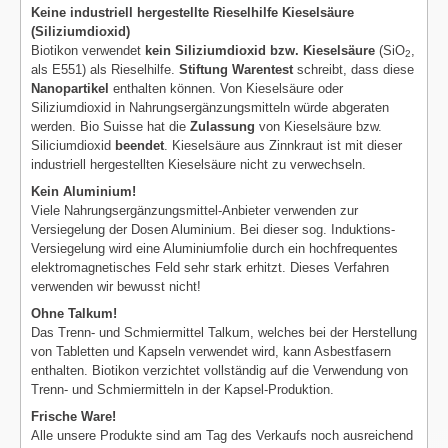
Keine industriell hergestellte Rieselhilfe Kieselsäure
(Siliziumdioxid)
Biotikon verwendet
kein Siliziumdioxid bzw. Kieselsäure
(SiO
,
2
als E551) als Rieselhilfe.
Stiftung Warentest
schreibt, dass diese
Nanopartikel
enthalten können. Von Kieselsäure oder
Siliziumdioxid in Nahrungsergänzungsmitteln würde abgeraten
werden. Bio Suisse hat die
Zulassung
von Kieselsäure bzw.
Siliciumdioxid
beendet
. Kieselsäure aus Zinnkraut ist mit dieser
industriell hergestellten Kieselsäure nicht zu verwechseln.
Kein Aluminium!
Viele Nahrungsergänzungsmittel-Anbieter verwenden zur
Versiegelung der Dosen Aluminium. Bei dieser sog. Induktions-
Versiegelung wird eine Aluminiumfolie durch ein hochfrequentes
elektromagnetisches Feld sehr stark erhitzt. Dieses Verfahren
verwenden wir bewusst nicht!
Ohne Talkum!
Das Trenn- und Schmiermittel Talkum, welches bei der Herstellung
von Tabletten und Kapseln verwendet wird, kann Asbestfasern
enthalten. Biotikon verzichtet vollständig auf die Verwendung von
Trenn- und Schmiermitteln in der Kapsel-Produktion.
Frische Ware!
Alle unsere Produkte sind am Tag des Verkaufs noch ausreichend