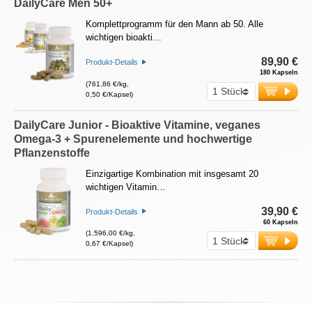
DailyCare Men 50+
Komplettprogramm für den Mann ab 50. Alle
wichtigen bioakti…
89,90 €
Produkt-Details
180 Kapseln
(761,86 €/kg,
0,50 €/Kapsel)
DailyCare Junior - Bioaktive Vitamine, veganes
Omega-3 + Spurenelemente und hochwertige
Pflanzenstoffe
Einzigartige Kombination mit insgesamt 20
wichtigen Vitamin…
39,90 €
Produkt-Details
60 Kapseln
(1.596,00 €/kg,
0,67 €/Kapsel)