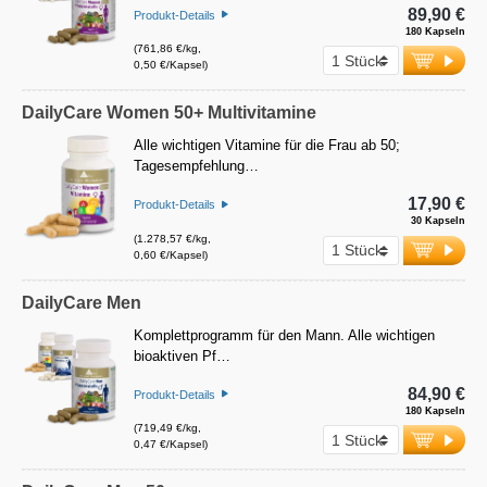
89,90 €
Produkt-Details
180 Kapseln
(761,86 €/kg,
0,50 €/Kapsel)
DailyCare Women 50+ Multivitamine
Alle wichtigen Vitamine für die Frau ab 50;
Tagesempfehlung…
17,90 €
Produkt-Details
30 Kapseln
(1.278,57 €/kg,
0,60 €/Kapsel)
DailyCare Men
Komplettprogramm für den Mann. Alle wichtigen
bioaktiven Pf…
84,90 €
Produkt-Details
180 Kapseln
(719,49 €/kg,
0,47 €/Kapsel)