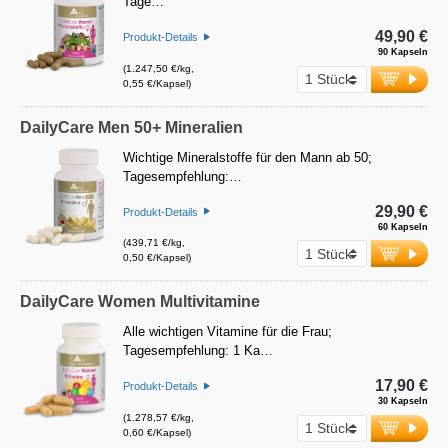
Tage…
49,90 €
Produkt-Details
90 Kapseln
(1.247,50 €/kg,
0,55 €/Kapsel)
DailyCare Men 50+ Mineralien
Wichtige Mineralstoffe für den Mann ab 50;
Tagesempfehlung:…
29,90 €
Produkt-Details
60 Kapseln
(439,71 €/kg,
0,50 €/Kapsel)
DailyCare Women Multivitamine
Alle wichtigen Vitamine für die Frau;
Tagesempfehlung: 1 Ka…
17,90 €
Produkt-Details
30 Kapseln
(1.278,57 €/kg,
0,60 €/Kapsel)