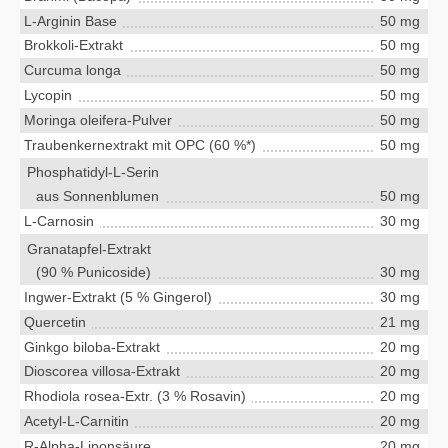
L-Arginin Base
50 mg
Brokkoli-Extrakt
50 mg
Curcuma longa
50 mg
Lycopin
50 mg
Moringa oleifera-Pulver
50 mg
Traubenkernextrakt mit OPC (60 %*)
50 mg
Phosphatidyl-L-Serin
aus Sonnenblumen
50 mg
L-Carnosin
30 mg
Granatapfel-Extrakt
(90 % Punicoside)
30 mg
Ingwer-Extrakt (5 % Gingerol)
30 mg
Quercetin
21 mg
Ginkgo biloba-Extrakt
20 mg
Dioscorea villosa-Extrakt
20 mg
Rhodiola rosea-Extr. (3 % Rosavin)
20 mg
Acetyl-L-Carnitin
20 mg
R-Alpha-Liponsäure
20 mg