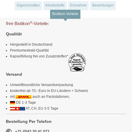
Eigenschaften
Inhaltsstoffe
Einnahme
Bewertungen
Biotikon-Vorteile
®
Ihre Biotikon
-Vorteile:
Qualität
Hergestellt in Deutschland
Premiumextrakt-Qualität
Kapselfüllung frei von Zusatzstoffen*
Versand
Umweltfreundliche Versandverpackung
kostenfrei ab 70,- Euro in EU-Ländern + Schweiz
mit
auch an Packstationen,
DE 1-3 Tage
AT, CH, EU 3-5 Tage
Bestellung Per Telefon
+31 (0)43 20 41 073