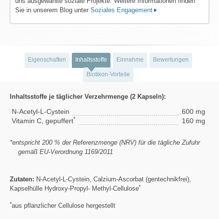
uns ausgewählte soziale Projekte. Weitere Informationen finden
Sie in unserem Blog unter
Soziales Engagement
Eigenschaften
Inhaltsstoffe
Einnahme
Bewertungen
Biotikon-Vorteile
Inhaltsstoffe je täglicher Verzehrmenge (2 Kapseln):
N-Acetyl-L-Cystein
600 mg
*
Vitamin C, gepuffert
160 mg
*entspricht 200 % der Referenzmenge (NRV) für die tägliche Zufuhr
gemäß EU-Verordnung 1169/2011
Zutaten:
N-Acetyl-L-Cystein, Calzium-Ascorbat (gentechnikfrei),
*
Kapselhülle Hydroxy-Propyl- Methyl-Cellulose
*
aus pflanzlicher Cellulose hergestellt