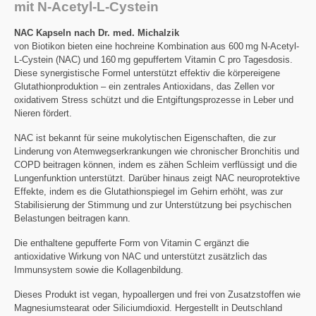
mit N-Acetyl-L-Cystein
NAC Kapseln nach Dr. med. Michalzik
von Biotikon bieten eine hochreine Kombination aus 600 mg N-Acetyl-
L-Cystein (NAC) und 160 mg gepuffertem Vitamin C pro Tagesdosis.
Diese synergistische Formel unterstützt effektiv die körpereigene
Glutathionproduktion – ein zentrales Antioxidans, das Zellen vor
oxidativem Stress schützt und die Entgiftungsprozesse in Leber und
Nieren fördert.
NAC ist bekannt für seine mukolytischen Eigenschaften, die zur
Linderung von Atemwegserkrankungen wie chronischer Bronchitis und
COPD beitragen können, indem es zähen Schleim verflüssigt und die
Lungenfunktion unterstützt. Darüber hinaus zeigt NAC neuroprotektive
Effekte, indem es die Glutathionspiegel im Gehirn erhöht, was zur
Stabilisierung der Stimmung und zur Unterstützung bei psychischen
Belastungen beitragen kann.
Die enthaltene gepufferte Form von Vitamin C ergänzt die
antioxidative Wirkung von NAC und unterstützt zusätzlich das
Immunsystem sowie die Kollagenbildung.
Dieses Produkt ist vegan, hypoallergen und frei von Zusatzstoffen wie
Magnesiumstearat oder Siliciumdioxid. Hergestellt in Deutschland