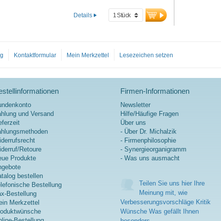
Details
og
Kontaktformular
Mein Merkzettel
Lesezeichen setzen
stellinformationen
Firmen-Informationen
undenkonto
Newsletter
hlung und Versand
Hilfe/Häufige Fragen
eferzeit
Über uns
ahlungsmethoden
- Über Dr. Michalzik
derrufsrecht
- Firmenphilosophie
derruf/Retoure
- Synergieorganigramm
ue Produkte
- Was uns ausmacht
ngebote
talog bestellen
Teilen Sie uns hier Ihre
lefonische Bestellung
Meinung mit, wie
x-Bestellung
Verbesserungsvorschläge Kritik
in Merkzettel
roduktwünsche
Wünsche Was gefällt Ihnen
line-Bestellung
besonders