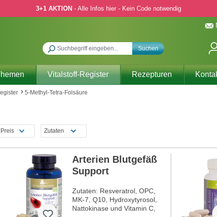
3+1 AKTION
- Alle Infos hier - Kein Code notwendig
Suchen
Themen
Vitalstoff-Register
Rezepturen
Konta
Register
5-Methyl-Tetra-Folsäure
Preis
Zutaten
Arterien Blutgefäß
Support
Zutaten: Resveratrol, OPC,
MK-7, Q10, Hydroxytyrosol,
Nattokinase und Vitamin C,