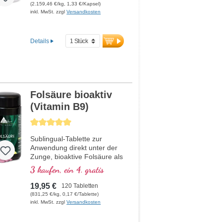
(2.159,46 €/kg, 1,33 €/Kapsel)
bioaktivem Vitamin B12.
inkl. MwSt. zzgl
Versandkosten
Details
Folsäure bioaktiv
(Vitamin B9)
Durchschnittliche Bewertung von 5 von 5 Sternen
Sublingual-Tablette zur
Anwendung direkt unter der
Zunge, bioaktive Folsäure als
Methyltetrahydrofolat (5-
3 kaufen, ein 4. gratis
MTHF) ohne Zusatzstoffe, im
Violettglas
19,95 €
120 Tabletten
(831,25 €/kg, 0,17 €/Tablette)
inkl. MwSt. zzgl
Versandkosten