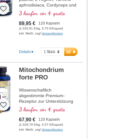
aphrodisiaca, Cordyceps und
organisch gebundenem Zink,
3 kaufen, ein 4. gratis
welches zum Erhalt einer
normalen Zeugungsfähigkeit
89,95 €
120 Kapseln
und zu einem normalen
(1.033,91 €/kg, 0,75 €/Kapsel)
Testosteronspiegel im Blut
inkl. MwSt. zzgl
Versandkosten
beiträgt.
Details
Mitochondrium
forte PRO
Wissenschaftlich
abgestimmte Premium-
Rezeptur zur Unterstützung
des Energiestoffwechsels,
3 kaufen, ein 4. gratis
Zellgesundheit und die
Zellatmung in den
67,90 €
120 Kapseln
Mitochondrien. Enthält
(1.028,79 €/kg, 0,57 €/Kapsel)
Resveratrol, OPC, Q10,
inkl. MwSt. zzgl
Versandkosten
NADH und Thiamin zur