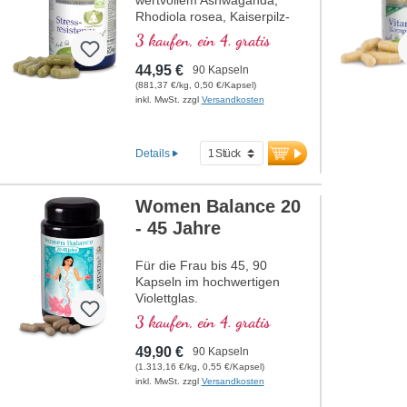
wertvollem Ashwaganda,
Rhodiola rosea, Kaiserpilz-
Extrakt, Reishi und
3 kaufen, ein 4. gratis
Pantothensäure, welche zu
einer normalen geistigen
44,95 €
90 Kapseln
Leistung beiträgt. Vitamin E
(881,37 €/kg, 0,50 €/Kapsel)
trägt zum Schutz der Zellen
inkl. MwSt. zzgl
Versandkosten
vor oxidativem Stress bei.
Details
Women Balance 20
- 45 Jahre
Für die Frau bis 45, 90
Kapseln im hochwertigen
Violettglas.
3 kaufen, ein 4. gratis
49,90 €
90 Kapseln
(1.313,16 €/kg, 0,55 €/Kapsel)
inkl. MwSt. zzgl
Versandkosten