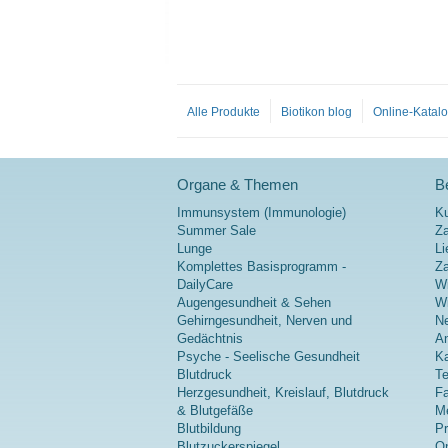
Alle Produkte
Biotikon blog
Online-Katal
Organe & Themen
Be
Immunsystem (Immunologie)
K
Summer Sale
Za
Lunge
Li
Komplettes Basisprogramm -
Z
DailyCare
Wi
Augengesundheit & Sehen
Wi
Gehirngesundheit, Nerven und
Ne
Gedächtnis
A
Psyche - Seelische Gesundheit
Ka
Blutdruck
Te
Herzgesundheit, Kreislauf, Blutdruck
Fa
& Blutgefäße
Me
Blutbildung
P
Blutzuckerspiegel
On