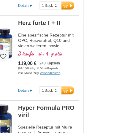
Details
Herz forte I + II
Eine spezifische Rezeptur mit
OPC, Resveratrol, Q10 und
vielen weiteren, sowie
Thiamin, welches zu einer
3 kaufen, ein 4. gratis
normalen Herzfunktion
beiträgt. (Rezeptur 1 und
119,00 €
240 Kapseln
Rezeptur 2)
(616,58 €/kg, 0,50 €/Kapsel)
inkl. MwSt. zzgl
Versandkosten
Details
Hyper Formula PRO
viril
Spezielle Rezeptur mit Muira
puama, L-Arginin, Turnera