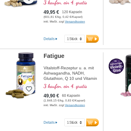
welches zu einer normalen
3 kaufen, ein 4. gratis
Kollagenbildung für eine
normale Funktion der
49,95 €
120 Kapseln
Blutgefäße beiträgt. Die B-
(601,81 €/kg, 0,42 €/Kapsel)
Vitamine liegen in bioaktiver
inkl. MwSt. zzgl
Versandkosten
Form vor.
Details
Fatigue
Vitalstoff-Rezeptur u. a. mit
Ashwagandha, NADH,
Glutathion, Q 10 und Vitamin
B12, welches zur
3 kaufen, ein 4. gratis
Verringerung von Müdigkeit
und Ermüdung beiträgt.
49,90 €
60 Kapseln
(1.848,15 €/kg, 0,83 €/Kapsel)
inkl. MwSt. zzgl
Versandkosten
Details