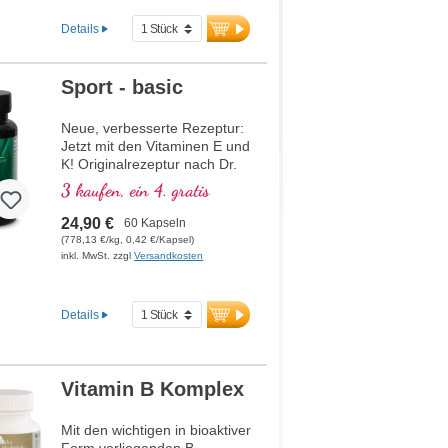
Förderung des
Energiestoffwechsels sowie
Details
bioaktive Folsäure
(Methyltetrahydrofolat), die
direkt verwendet werden
Sport - basic
kann. Mit R-Alpha-Liponsäure
in der wertvollen Sodium-R-
Neue, verbesserte Rezeptur:
Lipoat-Form. Vegan,
Jetzt mit den Vitaminen E und
gentechnikfrei und in
K! Originalrezeptur nach Dr.
Deutschland produziert.
med. Michalzik, basierend auf
Aluminiumfreie Versiegelung
3 kaufen, ein 4. gratis
modernster
und über 20 Jahre Erfahrung
wissenschaftlicher
garantieren höchste Qualität.
24,90 €
60 Kapseln
Forschung. B-Vitamine 2, 6,
Von Ärzten entwickelt.
(778,13 €/kg, 0,42 €/Kapsel)
12 und Folsäure in bioaktiver
inkl. MwSt. zzgl
Versandkosten
Form.
mehr Informationen zu
Mitochondrium forte PRO
Details
Vitamin B Komplex
Mit den wichtigen in bioaktiver