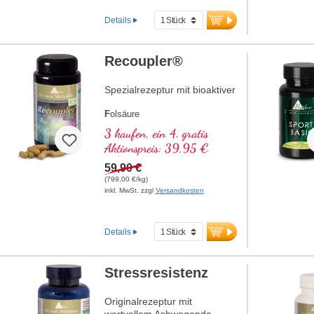
Zellatmungskette).
Details
Recoupler®
Spezialrezeptur mit bioaktiver
F
olsäure
A
rginin
3 kaufen, ein 4. gratis
L
ycopin
Aktionspreis: 39,95 €
C
urcuma
C
59,90 €
urcumin
A
(799,00 €/kg)
scorbinsäure
inkl. MwSt. zzgl
Versandkosten
R
esveratrol
E
(Vitamin E)
B
(Vitamin B12)
Details
Stressresistenz
Originalrezeptur mit