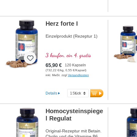
Herz forte I
Einzelprodukt (Rezeptur 1)
3 kaufen, ein 4. gratis
65,90 €
120 Kapseln
(732,22 €/kg, 0,55 €/Kapsel)
inkl. MwSt. zzgl
Versandkosten
Details
Homocysteinspiege
l Regulat
Original-Rezeptur mit Betain.
Cholin und die Vitamine B6,