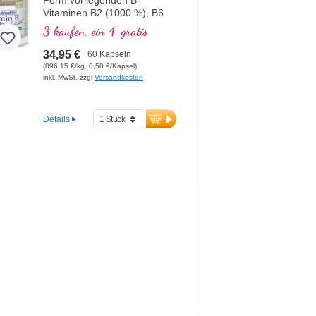
Form vorliegenden B-
Vitaminen B2 (1000 %), B6
(1000 %), B12 (5000 %) und
3 kaufen, ein 4. gratis
Folsäure (400 %) sowie allen
anderen B-Vitaminen. Mit
34,95 €
60 Kapseln
Methylcobalamin und
(896,15 €/kg, 0,58 €/Kapsel)
Adenosylcobalamin.
inkl. MwSt. zzgl
Versandkosten
Details