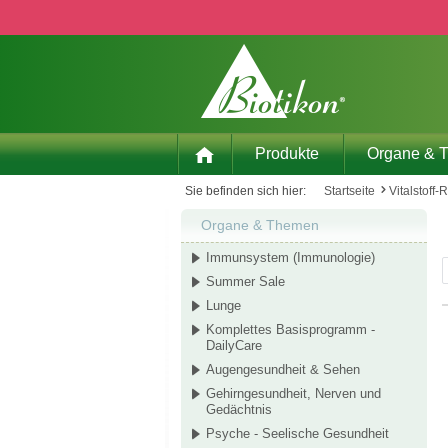
 Hauptinhalt springen
Zur Suche springen
Zur Hauptnavigation springen
Produkte
Organe & 
Sie befinden sich hier:
Startseite
Vitalstoff-
Organe & Themen
Immunsystem (Immunologie)
Summer Sale
Lunge
Komplettes Basisprogramm -
DailyCare
Augengesundheit & Sehen
Gehirngesundheit, Nerven und
Gedächtnis
Psyche - Seelische Gesundheit