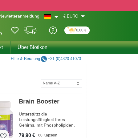
€
EURO
Newletteranmeldung
0,00 €
kt
Über Biotikon
Hilfe & Beratung
+31 (0)4320-41073
Brain Booster
Unterstützt die
Leistungsfähigkeit Ihres
Gehirns, mit Phospholipiden,
pflanzlichem Omega 3, Q10,
79,90 €
60 Kapseln
sowie bioaktiver Folsäure und