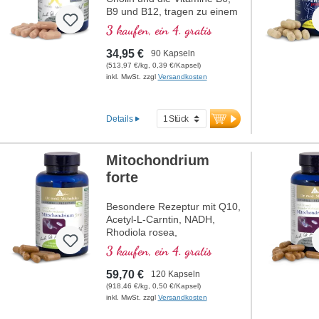
B9 und B12, tragen zu einem
normalen Homocystein-
3 kaufen, ein 4. gratis
Stoffwechsel bei. Betain muss
mit mind. 1,5 g enthalten
34,95 €
90 Kapseln
sein, um eine Wirkung auf
(513,97 €/kg, 0,39 €/Kapsel)
den Homocysteinspiegel zu
inkl. MwSt. zzgl
Versandkosten
haben. B-Vitamine in
bioaktiver Form.
Details
Mitochondrium
forte
Besondere Rezeptur mit Q10,
Acetyl-L-Carntin, NADH,
Rhodiola rosea,
Phosphatidylserin, Glutathion,
3 kaufen, ein 4. gratis
Cordyceps und Kupfer,
welches zu einem normalen
59,70 €
120 Kapseln
Stoffwechsel zur
(918,46 €/kg, 0,50 €/Kapsel)
Energiegewinnung beiträgt (in
inkl. MwSt. zzgl
Versandkosten
Form von ATP in der