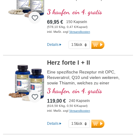
3 kaufen, ein 4. gratis
69,95 €
150 Kapseln
(578,10 €/kg, 0,47 €/Kapsel)
inkl. MwSt. zzgl
Versandkosten
Details
Herz forte I + II
Eine spezifische Rezeptur mit OPC,
Resveratrol, Q10 und vielen weiteren,
sowie Thiamin, welches zu einer
normalen Herzfunktion beiträgt. (Rezeptur
3 kaufen, ein 4. gratis
1 und Rezeptur 2)
119,00 €
240 Kapseln
(616,58 €/kg, 0,50 €/Kapsel)
inkl. MwSt. zzgl
Versandkosten
Details