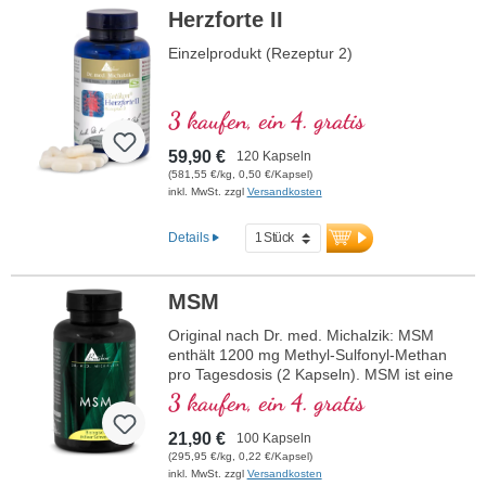
Herzforte II
Einzelprodukt (Rezeptur 2)
3 kaufen, ein 4. gratis
59,90 €
120 Kapseln
(581,55 €/kg, 0,50 €/Kapsel)
inkl. MwSt. zzgl
Versandkosten
Details
MSM
Original nach Dr. med. Michalzik: MSM
enthält 1200 mg Methyl-Sulfonyl-Methan
pro Tagesdosis (2 Kapseln). MSM ist eine
biologisch aktive Schwefelverbindung, die
3 kaufen, ein 4. gratis
sich stark von elementarem Schwefel
unterscheidet. Es ist sehr hochwertig und
21,90 €
100 Kapseln
wichtig für den gesamten Körper. Dieses
(295,95 €/kg, 0,22 €/Kapsel)
hochwertige Nahrungsergänzungsmittel
inkl. MwSt. zzgl
Versandkosten