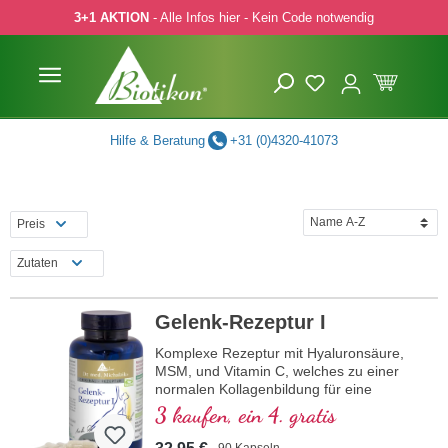
3+1 AKTION
- Alle Infos hier - Kein Code notwendig
 Hauptinhalt springen
Zur Suche springen
Zur Hauptnavigation springen
Hilfe & Beratung
+31 (0)4320-41073
Preis
Zutaten
Gelenk-Rezeptur I
Komplexe Rezeptur mit Hyaluronsäure,
MSM, und Vitamin C, welches zu einer
normalen Kollagenbildung für eine
normale Knorpelfunktion beiträgt. Zur
3 kaufen, ein 4. gratis
spezifischen Versorgung der knorpeligen
Gelenkstrukturen in optimaler
90 Kapseln