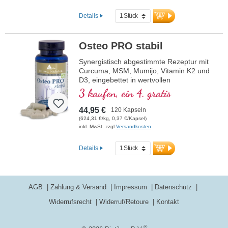
ist frei von Zusätzen und wird in
Deutschland hergestellt. Die Versiegelung
Details
ist aluminiumfrei.
mehr Informationen zu MSM
Osteo PRO stabil
Synergistisch abgestimmte Rezeptur mit
Curcuma, MSM, Mumijo, Vitamin K2 und
D3, eingebettet in wertvollen
Phospholipiden. Sango-Koralle mit
3 kaufen, ein 4. gratis
Magnesium und Calcium, welches zum
Erhalt normaler Knochen beiträgt.
44,95 €
120 Kapseln
(624,31 €/kg, 0,37 €/Kapsel)
inkl. MwSt. zzgl
Versandkosten
Details
AGB
Zahlung & Versand
Impressum
Datenschutz
Widerrufsrecht
Widerruf/Retoure
Kontakt
®