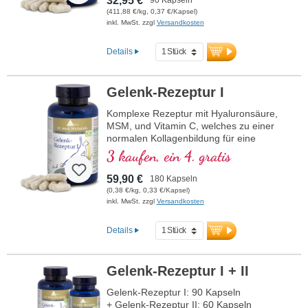
32,95 €
Zusammensetzung.
(411,88 €/kg, 0,37 €/Kapsel)
inkl. MwSt. zzgl
Versandkosten
Details
Gelenk-Rezeptur I
Komplexe Rezeptur mit Hyaluronsäure,
MSM, und Vitamin C, welches zu einer
normalen Kollagenbildung für eine
normale Knorpelfunktion beiträgt. Zur
3 kaufen, ein 4. gratis
spezifischen Versorgung der knorpeligen
Gelenkstrukturen in optimaler
59,90 €
180 Kapseln
Zusammensetzung.
(0,38 €/kg, 0,33 €/Kapsel)
inkl. MwSt. zzgl
Versandkosten
Details
Gelenk-Rezeptur I + II
Gelenk-Rezeptur I: 90 Kapseln
+ Gelenk-Rezeptur II: 60 Kapseln