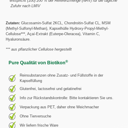
** entspricht (100) 200 % der Referenzmenge (NRV) für die tägliche
Zufuhr nach LMIV
Zutaten:
Glucosamin-Sulfat 2KCL, Chondroitin-Sulfat CL, MSM
(Methyl-Sulfonyl-Methan), Kapselhülle Hydroxy-Propyl-Methyl-
Cellulose***, Açaí-Extrakt (Euterpe-Oleracea), Vitamin C,
Hyaluronsäure.
*** aus pflanzlicher Cellulose hergestellt
®
Pure Qualität von Biotikon
Reinsubstanzen ohne Zusatz- und Füllstoffe in der
Kapselfüllung
Glutenfrei, lactosefrei und gelatinefrei
Info zur Rückstandskontrolle: Bitte kontaktieren Sie uns.
Verpackung aus PET, daher ohne Weichmacher
Ohne Tierversuche
Wir liefern frische Ware