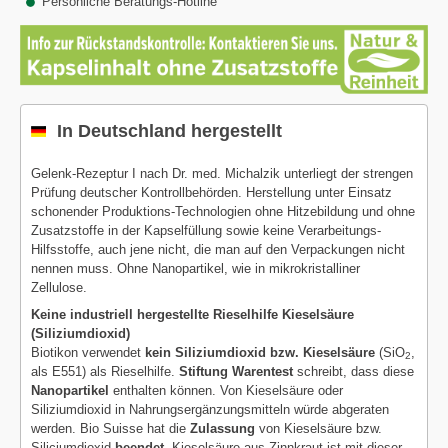
Persönliche Beratungs-Hotline
In Deutschland hergestellt
Gelenk-Rezeptur I nach Dr. med. Michalzik unterliegt der strengen
Prüfung deutscher Kontrollbehörden. Herstellung unter Einsatz
schonender Produktions-Technologien ohne Hitzebildung und ohne
Zusatzstoffe in der Kapselfüllung sowie keine Verarbeitungs-
Hilfsstoffe, auch jene nicht, die man auf den Verpackungen nicht
nennen muss. Ohne Nanopartikel, wie in mikrokristalliner
Zellulose.
Keine industriell hergestellte Rieselhilfe Kieselsäure
(Siliziumdioxid)
Biotikon verwendet
kein Siliziumdioxid bzw. Kieselsäure
(SiO
,
2
als E551) als Rieselhilfe.
Stiftung Warentest
schreibt, dass diese
Nanopartikel
enthalten können. Von Kieselsäure oder
Siliziumdioxid in Nahrungsergänzungsmitteln würde abgeraten
werden. Bio Suisse hat die
Zulassung
von Kieselsäure bzw.
Siliciumdioxid
beendet
. Kieselsäure aus Zinnkraut ist mit dieser