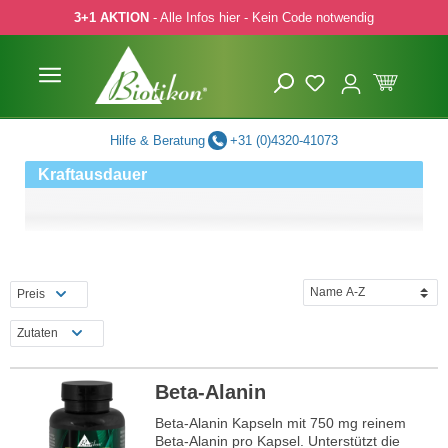
3+1 AKTION
- Alle Infos hier - Kein Code notwendig
 Hauptinhalt springen
Zur Suche springen
Zur Hauptnavigation springen
Hilfe & Beratung
+31 (0)4320-41073
Kraftausdauer
Preis
Zutaten
Beta-Alanin
Beta-Alanin Kapseln mit 750 mg reinem
Beta-Alanin pro Kapsel. Unterstützt die