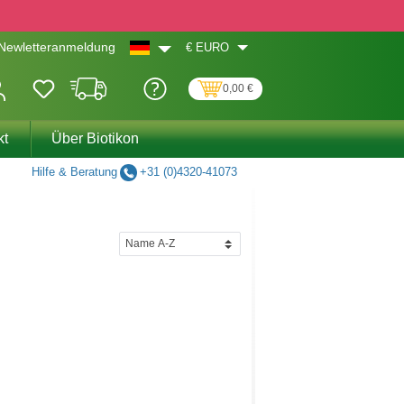
€
EURO
Newletteranmeldung
0,00 €
kt
Über Biotikon
Hilfe & Beratung
+31 (0)4320-41073