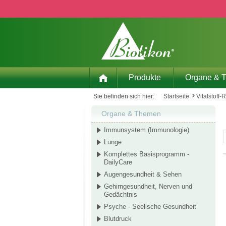
 Hauptinhalt springen
Zur Suche springen
Zur Hauptnavigation springen
Produkte
Organe & 
Sie befinden sich hier:
Startseite
Vitalstoff-
Organe & Themen
Immunsystem (Immunologie)
Lunge
Komplettes Basisprogramm -
DailyCare
Augengesundheit & Sehen
Gehirngesundheit, Nerven und
Gedächtnis
Psyche - Seelische Gesundheit
Blutdruck