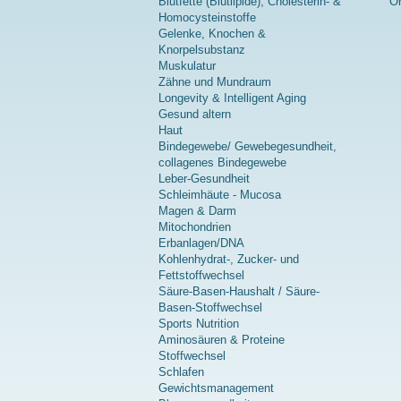
Blutfette (Blutlipide), Cholesterin- &
On
Homocysteinstoffe
Gelenke, Knochen &
Knorpelsubstanz
Muskulatur
Zähne und Mundraum
Longevity & Intelligent Aging
Gesund altern
Haut
Bindegewebe/ Gewebegesundheit,
collagenes Bindegewebe
Leber-Gesundheit
Schleimhäute - Mucosa
Magen & Darm
Mitochondrien
Erbanlagen/DNA
Kohlenhydrat-, Zucker- und
Fettstoffwechsel
Säure-Basen-Haushalt / Säure-
Basen-Stoffwechsel
Sports Nutrition
Aminosäuren & Proteine
Stoffwechsel
Schlafen
Gewichtsmanagement