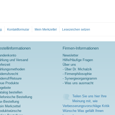
og
Kontaktformular
Mein Merkzettel
Lesezeichen setzen
stellinformationen
Firmen-Informationen
undenkonto
Newsletter
hlung und Versand
Hilfe/Häufige Fragen
eferzeit
Über uns
ahlungsmethoden
- Über Dr. Michalzik
derrufsrecht
- Firmenphilosophie
derruf/Retoure
- Synergieorganigramm
ue Produkte
- Was uns ausmacht
ngebote
talog bestellen
Teilen Sie uns hier Ihre
lefonische Bestellung
Meinung mit, wie
x-Bestellung
Verbesserungsvorschläge Kritik
in Merkzettel
roduktwünsche
Wünsche Was gefällt Ihnen