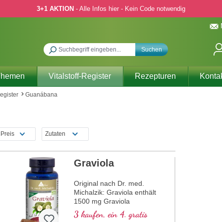
3+1 AKTION
- Alle Infos hier - Kein Code notwendig
Suchen
Themen
Vitalstoff-Register
Rezepturen
Konta
Register
Guanábana
Preis
Zutaten
Graviola
Original nach Dr. med.
Michalzik: Graviola enthält
1500 mg Graviola
Fruchtschalen-Extrakt pro
3 kaufen, ein 4. gratis
Tagesdosis (3 Kapseln).