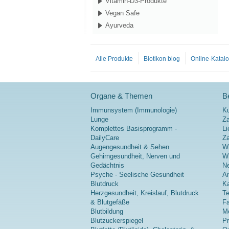
Vitamin-D3-Produkte
Vegan Safe
Ayurveda
Alle Produkte
Biotikon blog
Online-Katal
Organe & Themen
Be
Immunsystem (Immunologie)
K
Lunge
Za
Komplettes Basisprogramm -
Li
DailyCare
Z
Augengesundheit & Sehen
Wi
Gehirngesundheit, Nerven und
Wi
Gedächtnis
Ne
Psyche - Seelische Gesundheit
A
Blutdruck
Ka
Herzgesundheit, Kreislauf, Blutdruck
Te
& Blutgefäße
Fa
Blutbildung
Me
Blutzuckerspiegel
P