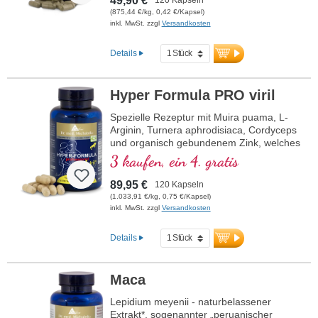
49,90 €
(875,44 €/kg, 0,42 €/Kapsel)
inkl. MwSt. zzgl
Versandkosten
Details
Hyper Formula PRO viril
Spezielle Rezeptur mit Muira puama, L-
Arginin, Turnera aphrodisiaca, Cordyceps
und organisch gebundenem Zink, welches
zum Erhalt einer normalen
3 kaufen, ein 4. gratis
Zeugungsfähigkeit und zu einem
normalen Testosteronspiegel im Blut
89,95 €
120 Kapseln
beiträgt.
(1.033,91 €/kg, 0,75 €/Kapsel)
inkl. MwSt. zzgl
Versandkosten
Details
Maca
Lepidium meyenii - naturbelassener
Extrakt*, sogenannter „peruanischer