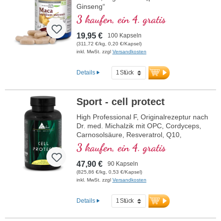
Ginseng“
3 kaufen, ein 4. gratis
19,95 €
100 Kapseln
(311,72 €/kg, 0,20 €/Kapsel)
inkl. MwSt. zzgl
Versandkosten
Details
Sport - cell protect
High Professional F, Originalrezeptur nach
Dr. med. Michalzik mit OPC, Cordyceps,
Carnosolsäure, Resveratrol, Q10,
Glutathion, NADH, Omega 3, Granatapfel
3 kaufen, ein 4. gratis
und reinem Vitamin C
47,90 €
90 Kapseln
(825,86 €/kg, 0,53 €/Kapsel)
inkl. MwSt. zzgl
Versandkosten
Details