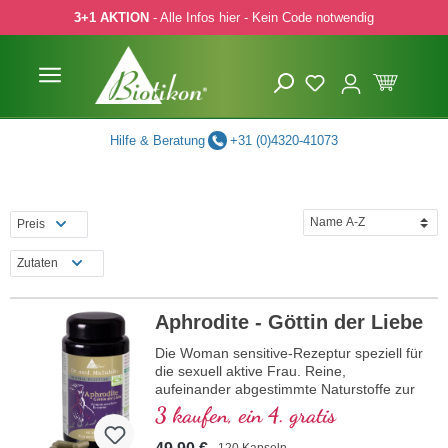
3+1 AKTION
- Alle Infos hier - Kein Code notwendig
 Hauptinhalt springen
Zur Suche springen
Zur Hauptnavigation springen
Hilfe & Beratung
+31 (0)4320-41073
Preis
Zutaten
Aphrodite - Göttin der Liebe
Die Woman sensitive-Rezeptur speziell für
die sexuell aktive Frau. Reine,
aufeinander abgestimmte Naturstoffe zur
Unterstützung der Weiblichkeit.
3 kaufen, ein 4. gratis
120 Kapseln