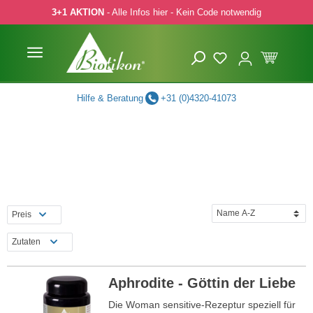
3+1 AKTION
- Alle Infos hier - Kein Code notwendig
 Hauptinhalt springen
Zur Suche springen
Zur Hauptnavigation springen
Hilfe & Beratung
+31 (0)4320-41073
Preis
Zutaten
Aphrodite - Göttin der Liebe
Die Woman sensitive-Rezeptur speziell für