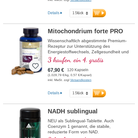
Details
Mitochondrium forte PRO
Wissenschaftlich abgestimmte Premium-
Rezeptur zur Unterstützung des
Energiestoffwechsels, Zellgesundheit und
die Zellatmung in den Mitochondrien.
3 kaufen, ein 4. gratis
Enthält Resveratrol, OPC, Q10, NADH
und Thiamin zur Förderung des
67,90 €
120 Kapseln
Energiestoffwechsels sowie bioaktive
(1.028,79 €/kg, 0,57 €/Kapsel)
Folsäure (Methyltetrahydrofolat), die
inkl. MwSt. zzgl
Versandkosten
direkt verwendet werden kann. Mit R-
Alpha-Liponsäure in der wertvollen
Details
Sodium-R-Lipoat-Form. Vegan,
gentechnikfrei und in Deutschland
produziert. Aluminiumfreie Versiegelung
NADH sublingual
und über 20 Jahre Erfahrung garantieren
höchste Qualität. Von Ärzten entwickelt.
NEU als Sublingual-Tablette. Auch
Coenzym 1 genannt, die stabile,
mehr Informationen zu
reduzierte Form von NAD.
Mitochondrium forte PRO
• kein Nano-NADH, keine Nano-Partikel!