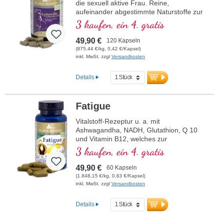
die sexuell aktive Frau. Reine,
aufeinander abgestimmte Naturstoffe zur
Unterstützung der Weiblichkeit.
3 kaufen, ein 4. gratis
49,90 €
120 Kapseln
(875,44 €/kg, 0,42 €/Kapsel)
inkl. MwSt. zzgl
Versandkosten
Details
Fatigue
Vitalstoff-Rezeptur u. a. mit
Ashwagandha, NADH, Glutathion, Q 10
und Vitamin B12, welches zur
Verringerung von Müdigkeit und
3 kaufen, ein 4. gratis
Ermüdung beiträgt.
49,90 €
60 Kapseln
(1.848,15 €/kg, 0,83 €/Kapsel)
inkl. MwSt. zzgl
Versandkosten
Details