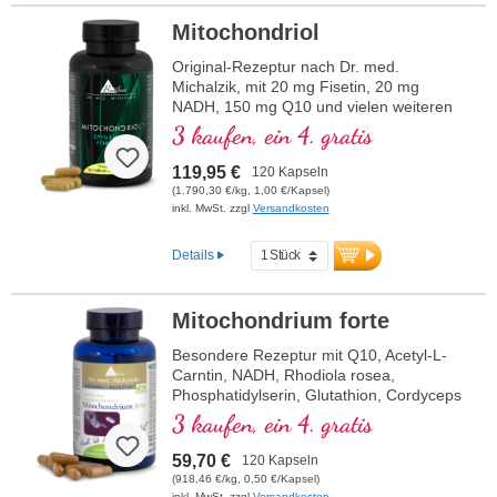
Mitochondriol
Original-Rezeptur nach Dr. med.
Michalzik, mit 20 mg Fisetin, 20 mg
NADH, 150 mg Q10 und vielen weiteren
wichtigen Mitochondrien-Mitteln. Mit dem
3 kaufen, ein 4. gratis
Bioverfügbarkeitsverstärker D-Pinitol.
Kapselhüllen vegan und ohne PEG und
119,95 €
120 Kapseln
Carrageen und Aluminium freies Siegel,
(1.790,30 €/kg, 1,00 €/Kapsel)
Mitochondrialer PGC-1α-Aktivator, ohne
inkl. MwSt. zzgl
Versandkosten
Zusätze, hochreine Qualität. 40 Jahre
Vitalstoffexpertise und über 20-jährige
Details
Produktionserfahrung.
Mitochondrium forte
Besondere Rezeptur mit Q10, Acetyl-L-
Carntin, NADH, Rhodiola rosea,
Phosphatidylserin, Glutathion, Cordyceps
und Kupfer, welches zu einem normalen
3 kaufen, ein 4. gratis
Stoffwechsel zur Energiegewinnung
beiträgt (in Form von ATP in der
59,70 €
120 Kapseln
Zellatmungskette).
(918,46 €/kg, 0,50 €/Kapsel)
inkl. MwSt. zzgl
Versandkosten