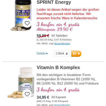
SPRINT Energy
Leider ist dieser Artikel wegen der großen
Nachfrage zurzeit nicht lieferbar. Wir
erwarten frische Ware in Kalenderwoche
37/2026.
3 kaufen, ein 4. gratis
Aktionspreis: 39,90 €
Hochwertige Rezeptur mit NADH,
bioaktivem Vitamin B12, Coenzym Q10
59,90 €
60 Tabletten
und veganem Vitamin D3. Als Sublingual-
(1.330,00 €/kg, 0,67 €/Tablette)
Tablette zur Aufnahme schon über die
inkl. MwSt. zzgl
Versandkosten
Mundschleimhaut.
Details
Vitamin B Komplex
Mit den wichtigen in bioaktiver Form
vorliegenden B-Vitaminen B2 (1000 %),
B6 (1000 %), B12 (5000 %) und Folsäure
(400 %) sowie allen anderen B-Vitaminen.
3 kaufen, ein 4. gratis
Mit Methylcobalamin und
Adenosylcobalamin.
34,95 €
60 Kapseln
(896,15 €/kg, 0,58 €/Kapsel)
inkl. MwSt. zzgl
Versandkosten