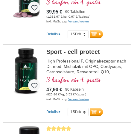
3 kaufen, ein 4. gratis
• Sublingual zur besseren Aufnahme über
die Mundschleimhaut
39,95 €
60 Tabletten
• Frei von Zusatzstoffen
(1.331,67 €/kg, 0,67 €/Tablette)
• Im Violettglas
inkl. MwSt. zzgl
Versandkosten
Details
Sport - cell protect
High Professional F, Originalrezeptur nach
Dr. med. Michalzik mit OPC, Cordyceps,
Carnosolsäure, Resveratrol, Q10,
Glutathion, NADH, Omega 3, Granatapfel
3 kaufen, ein 4. gratis
und reinem Vitamin C
47,90 €
90 Kapseln
(825,86 €/kg, 0,53 €/Kapsel)
inkl. MwSt. zzgl
Versandkosten
Details
Durchschnittliche Bewertung von 5 von 5 Sternen