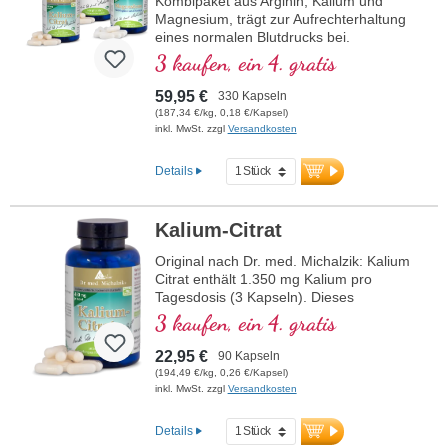
Kombipaket aus Arginin, Kalium und
Magnesium, trägt zur Aufrechterhaltung
eines normalen Blutdrucks bei.
3 kaufen, ein 4. gratis
59,95 €
330 Kapseln
(187,34 €/kg, 0,18 €/Kapsel)
inkl. MwSt. zzgl
Versandkosten
Details
Kalium-Citrat
Original nach Dr. med. Michalzik: Kalium
Citrat enthält 1.350 mg Kalium pro
Tagesdosis (3 Kapseln). Dieses
hochwertige Nahrungsergänzungsmittel
3 kaufen, ein 4. gratis
ist frei von Zusatzstoffen und wird in
Deutschland hergestellt. Die Versiegelung
22,95 €
90 Kapseln
ist aluminiumfrei.
(194,49 €/kg, 0,26 €/Kapsel)
inkl. MwSt. zzgl
Versandkosten
mehr Informationen zu Kalium Citrat
Details