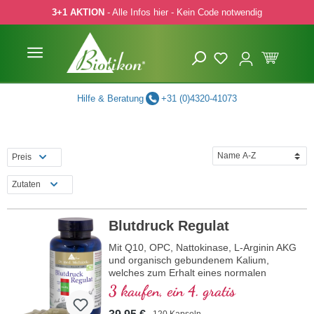
3+1 AKTION
- Alle Infos hier - Kein Code notwendig
 Hauptinhalt springen
Zur Suche springen
Zur Hauptnavigation springen
Hilfe & Beratung
+31 (0)4320-41073
Preis
Zutaten
Blutdruck Regulat
Mit Q10, OPC, Nattokinase, L-Arginin AKG
und organisch gebundenem Kalium,
welches zum Erhalt eines normalen
Blutdrucks beiträgt.
3 kaufen, ein 4. gratis
120 Kapseln