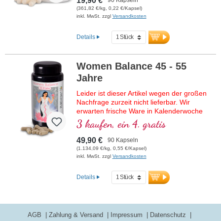
19,90 €
(361,82 €/kg, 0,22 €/Kapsel)
inkl. MwSt. zzgl
Versandkosten
Details
Women Balance 45 - 55
Jahre
Leider ist dieser Artikel wegen der großen
Nachfrage zurzeit nicht lieferbar. Wir
erwarten frische Ware in Kalenderwoche
29/2026.
3 kaufen, ein 4. gratis
Für die Frau von 45 - 55 Jahren,
49,90 €
90 Kapseln
90 Kapseln im hochwertigen Violettglas.
(1.134,09 €/kg, 0,55 €/Kapsel)
inkl. MwSt. zzgl
Versandkosten
Details
AGB
Zahlung & Versand
Impressum
Datenschutz