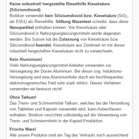
Keine industriell hergestellte Rieselhilfe Kieselsäure
(Siliziumdioxid)
Biotikon verwendet
kein Siliziumdioxid bzw. Kieselsäure
(SiO
,
2
als E551) als Rieselhilfe.
Stiftung Warentest
schreibt, dass diese
Nanopartikel
enthalten können. Von Kieselsäure oder
Siliziumdioxid in Nahrungsergänzungsmitteln würde abgeraten
werden. Bio Suisse hat die
Zulassung
von Kieselsäure bzw.
Siliciumdioxid
beendet
. Kieselsäure aus Zinnkraut ist mit dieser
industriell hergestellten Kieselsäure nicht zu verwechseln.
Kein Aluminium!
Viele Nahrungsergänzungsmittel-Anbieter verwenden zur
Versiegelung der Dosen Aluminium. Bei dieser sog. Induktions-
Versiegelung wird eine Aluminiumfolie durch ein hochfrequentes
elektromagnetisches Feld sehr stark erhitzt. Dieses Verfahren
verwenden wir bewusst nicht!
Ohne Talkum!
Das Trenn- und Schmiermittel Talkum, welches bei der Herstellung
von Tabletten und Kapseln verwendet wird, kann Asbestfasern
enthalten. Biotikon verzichtet vollständig auf die Verwendung von
Trenn- und Schmiermitteln in der Kapsel-Produktion.
Frische Ware!
Alle unsere Produkte sind am Tag des Verkaufs noch ausreichend