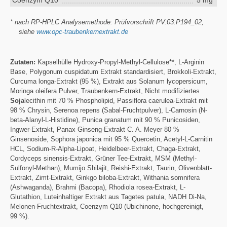
* nach RP-HPLC Analysemethode: Prüfvorschrift PV.03.P194_02,
siehe
www.opc-traubenkernextrakt.de
Zutaten:
Kapselhülle Hydroxy-Propyl-Methyl-Cellulose**, L-Arginin
Base, Polygonum cuspidatum Extrakt standardisiert, Brokkoli-Extrakt,
Curcuma longa-Extrakt (95 %), Extrakt aus Solanum lycopersicum,
Moringa oleifera Pulver, Traubenkern-Extrakt, Nicht modifiziertes
Soja
lecithin mit 70 % Phospholipid, Passiflora caerulea-Extrakt mit
98 % Chrysin, Serenoa repens (Sabal-Fruchtpulver), L-Carnosin (N-
beta-Alanyl-L-Histidine), Punica granatum mit 90 % Punicosiden,
Ingwer-Extrakt, Panax Ginseng-Extrakt C. A. Meyer 80 %
Ginsenoside, Sophora japonica mit 95 % Quercetin, Acetyl-L-Carnitin
HCL, Sodium-R-Alpha-Lipoat, Heidelbeer-Extrakt, Chaga-Extrakt,
Cordyceps sinensis-Extrakt, Grüner Tee-Extrakt, MSM (Methyl-
Sulfonyl-Methan), Mumijo Shilajit, Reishi-Extrakt, Taurin, Olivenblatt-
Extrakt, Zimt-Extrakt, Ginkgo biloba-Extrakt, Withania somnifera
(Ashwaganda), Brahmi (Bacopa), Rhodiola rosea-Extrakt, L-
Glutathion, Luteinhaltiger Extrakt aus Tagetes patula, NADH Di-Na,
Melonen-Fruchtextrakt, Coenzym Q10 (Ubichinone, hochgereinigt,
99 %).