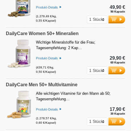
49,90 €
Produkt-Details
90 Kapseln
(1.279,49 €/kg,
0,55 €/Kapsel)
DailyCare Women 50+ Mineralien
Wichtige Mineralstoffe für die Frau;
Tagesempfehlung: 2 Kap…
29,90 €
Produkt-Details
60 Kapseln
(439,71 €/kg,
0,50 €/Kapsel)
DailyCare Men 50+ Multivitamine
Alle wichtigen Vitamine für den Mann ab 50;
Tagesempfehlung…
17,90 €
Produkt-Details
30 Kapseln
(1.278,57 €/kg,
0,60 €/Kapsel)