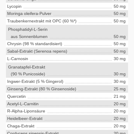
Lycopin
50 mg
Moringa oleifera-Pulver
50 mg
Traubenkernextrakt mit OPC (60 %*)
50 mg
Phosphatidyl-L-Serin
aus Sonnenblumen
50 mg
Chrysin (98 % standardisiert)
50 mg
Sabal-Extrakt (Serenoa repens)
50 mg
L-Carnosin
30 mg
Granatapfel-Extrakt
(90 % Punicoside)
30 mg
Ingwer-Extrakt (5 % Gingerol)
30 mg
Ginseng-Extrakt (80 % Ginsenoside)
25 mg
Quercetin
21 mg
Acetyl-L-Carnitin
20 mg
R-Alpha-Liponsäure
20 mg
Heidelbeer-Extrakt
20 mg
Chaga-Extrakt
20 mg
Cordyceps sinensis-Extrakt
20 mg