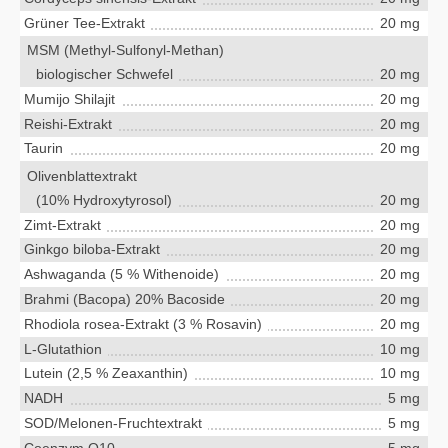
Grüner Tee-Extrakt
20 mg
MSM (Methyl-Sulfonyl-Methan)
biologischer Schwefel
20 mg
Mumijo Shilajit
20 mg
Reishi-Extrakt
20 mg
Taurin
20 mg
Olivenblattextrakt
(10% Hydroxytyrosol)
20 mg
Zimt-Extrakt
20 mg
Ginkgo biloba-Extrakt
20 mg
Ashwaganda (5 % Withenoide)
20 mg
Brahmi (Bacopa) 20% Bacoside
20 mg
Rhodiola rosea-Extrakt (3 % Rosavin)
20 mg
L-Glutathion
10 mg
Lutein (2,5 % Zeaxanthin)
10 mg
NADH
5 mg
SOD/Melonen-Fruchtextrakt
5 mg
Coenzym Q10
5 mg