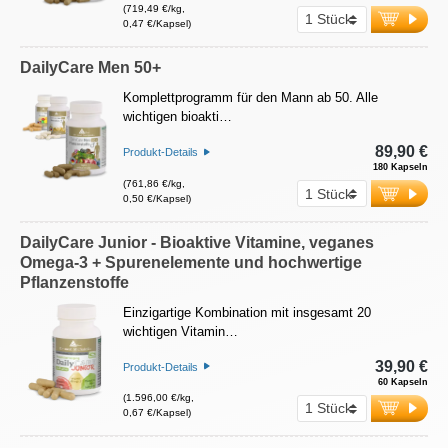
(719,49 €/kg,
0,47 €/Kapsel)
DailyCare Men 50+
Komplettprogramm für den Mann ab 50. Alle
wichtigen bioakti…
89,90 €
Produkt-Details
180 Kapseln
(761,86 €/kg,
0,50 €/Kapsel)
DailyCare Junior - Bioaktive Vitamine, veganes
Omega-3 + Spurenelemente und hochwertige
Pflanzenstoffe
Einzigartige Kombination mit insgesamt 20
wichtigen Vitamin…
39,90 €
Produkt-Details
60 Kapseln
(1.596,00 €/kg,
0,67 €/Kapsel)