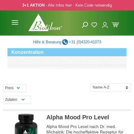
3+1 AKTION
- Alle Infos hier - Kein Code notwendig
 Hauptinhalt springen
Zur Suche springen
Zur Hauptnavigation springen
Hilfe & Beratung
+31 (0)4320-41073
Konzentration
Preis
Zutaten
Alpha Mood Pro Level
Alpha Mood Pro Level nach Dr. med.
Michalzik: Die hocheffektive Rezeptur für