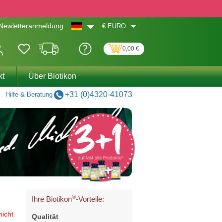
€
EURO
Newletteranmeldung
0,00 €
kt
Über Biotikon
+31 (0)4320-41073
Hilfe & Beratung
®
Ihre Biotikon
-Vorteile:
nicht
Qualität