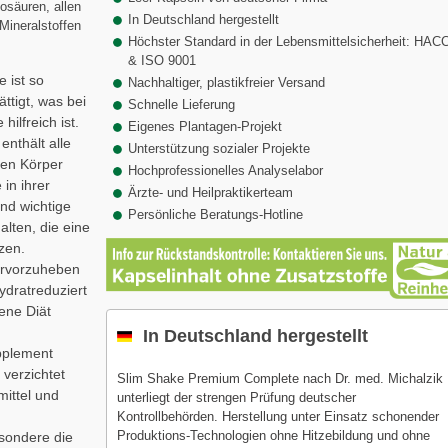
osäuren, allen
In Deutschland hergestellt
Mineralstoffen
Höchster Standard in der Lebensmittelsicherheit: HAC
& ISO 9001
 ist so
Nachhaltiger, plastikfreier Versand
ttigt, was bei
Schnelle Lieferung
ilfreich ist.
Eigenes Plantagen-Projekt
enthält alle
Unterstützung sozialer Projekte
den Körper
Hochprofessionelles Analyselabor
 in ihrer
Ärzte- und Heilpraktikerteam
nd wichtige
Persönliche Beratungs-Hotline
alten, die eine
zen.
rvorzuheben
ydratreduziert
gene Diät
In Deutschland hergestellt
plement
 verzichtet
Slim Shake Premium Complete nach Dr. med. Michalzik
mittel und
unterliegt der strengen Prüfung deutscher
Kontrollbehörden. Herstellung unter Einsatz schonender
Produktions-Technologien ohne Hitzebildung und ohne
sondere die