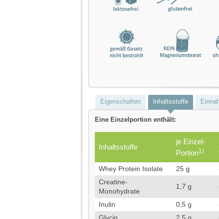
Eigenschaften
Inhaltsstoffe
Einna
Eine Einzelportion enthält:
je Einzel-
Inhaltsstoffe
1)
Portion
Whey Protein Isolate
25 g
Creatine-
1,7 g
Monohydrate
Inulin
0,5 g
Glycin
2,5 g