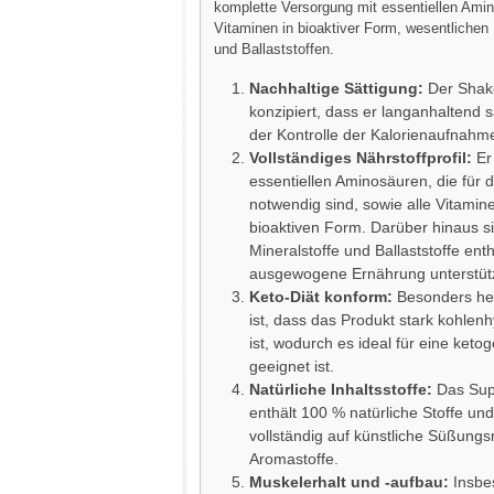
komplette Versorgung mit essentiellen Amin
Vitaminen in bioaktiver Form, wesentlichen 
und Ballaststoffen.
Nachhaltige Sättigung:
Der Shake
konzipiert, dass er langanhaltend sä
der Kontrolle der Kalorienaufnahme h
Vollständiges Nährstoffprofil:
Er 
essentiellen Aminosäuren, die für 
notwendig sind, sowie alle Vitamine
bioaktiven Form. Darüber hinaus si
Mineralstoffe und Ballaststoffe enth
ausgewogene Ernährung unterstüt
Keto-Diät konform:
Besonders he
ist, dass das Produkt stark kohlenh
ist, wodurch es ideal für eine keto
geeignet ist.
Natürliche Inhaltsstoffe:
Das Sup
enthält 100 % natürliche Stoffe und
vollständig auf künstliche Süßungs
Aromastoffe.
Muskelerhalt und -aufbau:
Insbe