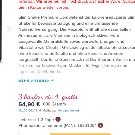
lieferbar. Wir arbeiten mit Hochdruck an frischer Ware. Scha
Sie in Kürze wieder vorbei.
Slim Shake Premium Complete ist der kalorienreduzierte Sli
Shake für bewusste Sättigung und eine umfassende
Nährstoffversorgung. Die Rezeptur enthält alle essentiellen
Aminosäuren, alle Vitamine in biologisch aktiver Form,
ausgewählte Mineralstoffe sowie wertvolle Energie- und
Vitalstoffe wie Creatin. Gleichzeitig ist der Shake ohne Zucker
ohne künstliche Süßstoffe und ohne künstliche Aromen
hergestellt. Der feine Geschmack mit Bio-Bourbon-Vanille ma
ihn zu einer hochwertigen Mahlzeit für Figur, Energie und
tägliches Wohlbefinden.
MEHR ANSEHEN
3 kaufen, ein 4. gratis
54,90 €
600 Gramm
(91,50 €/kg)
inkl. MwSt. zzgl
Versandkosten
Lieferzeit 1-3 Tage
Pharmazentralnummer (PZN):
19201304