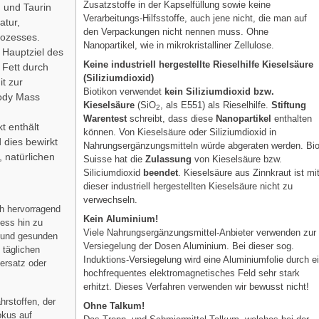
Zusatzstoffe in der Kapselfüllung sowie keine
 und Taurin
Verarbeitungs-Hilfsstoffe, auch jene nicht, die man auf
atur,
den Verpackungen nicht nennen muss. Ohne
ozesses.
Nanopartikel, wie in mikrokristalliner Zellulose.
Hauptziel des
Keine industriell hergestellte Rieselhilfe Kieselsäure
 Fett durch
(Siliziumdioxid)
t zur
Biotikon verwendet
kein Siliziumdioxid bzw.
Body Mass
Kieselsäure
(SiO
, als E551) als Rieselhilfe.
Stiftung
2
Warentest
schreibt, dass diese
Nanopartikel
enthalten
t enthält
können. Von Kieselsäure oder Siliziumdioxid in
d dies bewirkt
Nahrungsergänzungsmitteln würde abgeraten werden. Bi
natürlichen
Suisse hat die
Zulassung
von Kieselsäure bzw.
Siliciumdioxid
beendet
. Kieselsäure aus Zinnkraut ist mi
dieser industriell hergestellten Kieselsäure nicht zu
verwechseln.
h hervorragend
Kein Aluminium!
zess hin zu
Viele Nahrungsergänzungsmittel-Anbieter verwenden zur
n und gesunden
Versiegelung der Dosen Aluminium. Bei dieser sog.
 täglichen
Induktions-Versiegelung wird eine Aluminiumfolie durch e
ersatz oder
hochfrequentes elektromagnetisches Feld sehr stark
erhitzt. Dieses Verfahren verwenden wir bewusst nicht!
hrstoffen, der
Ohne Talkum!
okus auf