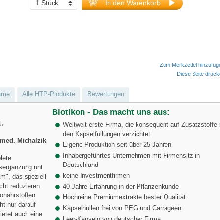
In den Warenkorb
Zum Merkzettel hinzufüg
Diese Seite druc
hme
Alle HTP-Produkte
Bewertungen
Biotikon - Das macht uns aus:
.
Weltweit erste Firma, die konsequent auf Zusatzstoffe 
den Kapselfüllungen verzichtet
med. Michalzik
Eigene Produktion seit über 25 Jahren
Inhabergeführtes Unternehmen mit Firmensitz in
lete
Deutschland
gsergänzung unt
keine Investmentfirmen
am", das speziell
icht reduzieren
40 Jahre Erfahrung in der Pflanzenkunde
onährstoffen
Hochreine Premiumextrakte bester Qualität
ht nur darauf
Kapselhüllen frei von PEG und Carrageen
bietet auch eine
Leer-Kapseln von deutscher Firma