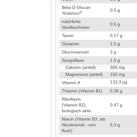
Beta-D-Glucan
0,5 g
®
Yestimun
natürliche
0,5 g
Vanilleschoten
Taurin
0,17 g
Glutamin
1,5 g
Glucomannan
3 g
SangoBase
1,5 g
Calcium (anteil)
300 mg
Magnesium (anteil)
150 mg
133,3 µg
Vitamin A
Thiamin (Vitamin B1)
0,36 g
Riboflavin
(Vitamin B2),
0,47 g
biologisch aktiv
Niacin (Vitamin B3, als
Nicotinamid - non
5,3 g
flush)