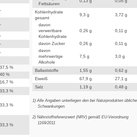
0,13 g
0,05 g
Fettsäuren
-
Kohlenhydrate
9,3 g
3,72 g
gesamt
-
davon
verwertbare
0,26 g
0,11 g
-
Kohlenhydrate
davon Zucker
0,26 g
0,11 g
-
davon
-
mehrwertige
7,5 g
3,0 g
Alkohole
37,5 %
Ballaststoffe
1,55 g
0,62 g
40 %
Eiweiß
67,9 g
27,1 g
16,7 %
Salz
1,19 g
0,48 g
33,3 %
1) Alle Angaben unterliegen den bei Naturprodukten üblich
33,3 %
Schwankungen.
2) Nährstoffreferenzwert (NRV) gemäß EU-Verordnung
1169/2011
33,3 %