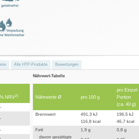
hme
Alle HTP-Produkte
Bewertungen
Nährwert-Tabelle
pro Einzel-
2)
% NRV
Nährwerte Ø
pro 100 g
Portion
(ca. 40 g)
-
Brennwert
491,3 kJ
196,5 kJ
-
116,8 kcal
46,7 kcal
-
Fett
1,9 g
0,8 g
davon gesättigte
-