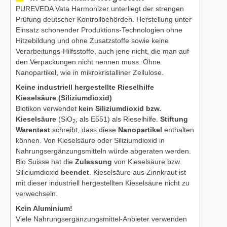
PUREVEDA Vata Harmonizer unterliegt der strengen
Prüfung deutscher Kontrollbehörden. Herstellung unter
Einsatz schonender Produktions-Technologien ohne
Hitzebildung und ohne Zusatzstoffe sowie keine
Verarbeitungs-Hilfsstoffe, auch jene nicht, die man auf
den Verpackungen nicht nennen muss. Ohne
Nanopartikel, wie in mikrokristalliner Zellulose.
Keine industriell hergestellte Rieselhilfe
Kieselsäure (Siliziumdioxid)
Biotikon verwendet
kein Siliziumdioxid bzw.
Kieselsäure
(SiO
, als E551) als Rieselhilfe.
Stiftung
2
Warentest
schreibt, dass diese
Nanopartikel
enthalten
können. Von Kieselsäure oder Siliziumdioxid in
Nahrungsergänzungsmitteln würde abgeraten werden.
Bio Suisse hat die
Zulassung
von Kieselsäure bzw.
Siliciumdioxid
beendet
. Kieselsäure aus Zinnkraut ist
mit dieser industriell hergestellten Kieselsäure nicht zu
verwechseln.
Kein Aluminium!
Viele Nahrungsergänzungsmittel-Anbieter verwenden