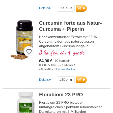
Details
Curcumin forte aus Natur-
Curcuma + Piperin
Hochkonzentrierter Extrakt mit 95 %
Curcuminoiden aus naturbelassen
angebautem Curcuma longa in
Kombination mit Schwarzpfefferextrakt,
3 kaufen, ein 4. gratis
ebenfalls aus naturbelassenem Anbau, im
hochwertigen Violettglas.
64,90 €
90 Kapseln
(1.046,77 €/kg, 0,72 €/Kapsel)
inkl. MwSt. zzgl
Versandkosten
Details
Florabiom 23 PRO
Florabiom 23 PRO bietet ein
umfangreiches Spektrum lebensfähiger
Darmkulturen mit 5 Milliarden