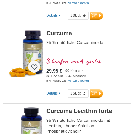
optimalen Verhältnis 60:40. C8 liefert
inkl. MwSt. zzgl
Versandkosten
besonders schnelle Energie innerhalb von
15–30 Minuten, C10 stellt Energie über
Details
30–90 Minuten bereit.
mehr Informationen zu Bio-MCT-Öl
Curcuma
95 % natürliche Curcuminoide
3 kaufen, ein 4. gratis
29,95 €
90 Kapseln
(611,22 €/kg, 0,33 €/Kapsel)
inkl. MwSt. zzgl
Versandkosten
Details
Curcuma Lecithin forte
95 % natürliche Curcuminoide mit
Lecithin, hoher Anteil an
Phosphatidylcholin