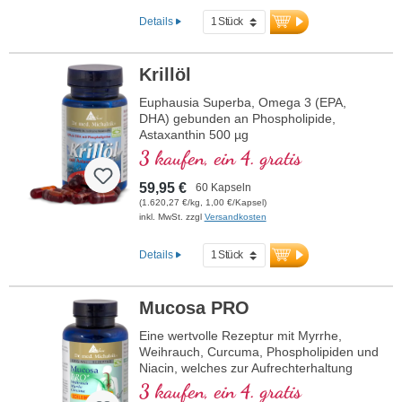
Details
Krillöl
Euphausia Superba, Omega 3 (EPA,
DHA) gebunden an Phospholipide,
Astaxanthin 500 µg
3 kaufen, ein 4. gratis
59,95 €
60 Kapseln
(1.620,27 €/kg, 1,00 €/Kapsel)
inkl. MwSt. zzgl
Versandkosten
Details
Mucosa PRO
Eine wertvolle Rezeptur mit Myrrhe,
Weihrauch, Curcuma, Phospholipiden und
Niacin, welches zur Aufrechterhaltung
normaler Schleimhäute beiträgt.
3 kaufen, ein 4. gratis