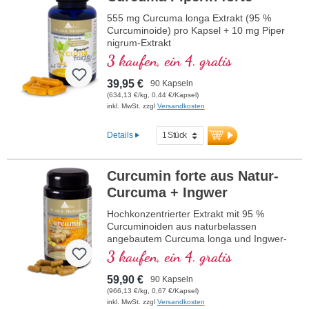
555 mg Curcuma longa Extrakt (95 %
Curcuminoide) pro Kapsel + 10 mg Piper
nigrum-Extrakt
3 kaufen, ein 4. gratis
39,95 €
90 Kapseln
(634,13 €/kg, 0,44 €/Kapsel)
inkl. MwSt. zzgl
Versandkosten
Details
Curcumin forte aus Natur-
Curcuma + Ingwer
Hochkonzentrierter Extrakt mit 95 %
Curcuminoiden aus naturbelassen
angebautem Curcuma longa und Ingwer-
Extrakt aus ebenfalls naturbelassenem
3 kaufen, ein 4. gratis
Anbau, im hochwertigen Violettglas.
59,90 €
90 Kapseln
(966,13 €/kg, 0,67 €/Kapsel)
inkl. MwSt. zzgl
Versandkosten