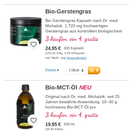
tragen zur Regulation des Immunsystems,
zur Hemmung oxidativen Stresses und
Bio-Gerstengras
zur Entlastung von Leber und Gelenken
bei. Die Kapseln kommen ohne
Bio Gerstengras Kapseln nach Dr. med.
Pfefferzusatz aus und sind besonders gut
Michalzik: 1.720 mg hochwertiges
verträglich. Von Ärzten entwickelt – für
Gerstengras aus kontrolliert biologischem
Ihre Gesundheit, Vitalität und tägliche
Anbau je Tagesdosierung. Kleine Kapseln,
3 kaufen, ein 4. gratis
Zellregeneration.
leicht zu schlucken, ausreichend für 2,5
mehr zu Wirkung & Anwendung
Monate. Perfekt zur Unterstützung einer
24,95 €
300 Kapseln
basischen Ernährung, für Detox-Kuren
(145,91 €/kg, 0,08 €/Kapsel)
oder zur Förderung des allgemeinen
inkl. MwSt. zzgl
Versandkosten
Wohlbefindens. Frei von Gentechnik,
vegan und ohne Zusätze. Aluminiumfreie
Details
Versiegelung und über 20 Jahre
Erfahrung in der Produktion garantieren
höchste Qualität.
Bio-MCT-Öl
NEU
Mehr Informationen zu Bio
Original nach Dr. med. Michalzik, seit 25
Gerstengras Kapseln
Jahren bewährte Anwendung. 10–30 g
hochreines Bio-MCT-Öl pro
Tagesdosierung aus frischen
3 kaufen, ein 4. gratis
Kokosnüssen aus Sri Lanka mit einem
besonders hohen Anteil an C8
19,95 €
500 ml
(Caprylsäure) und C10 (Caprinsäure) im
(39,90 €/liter)