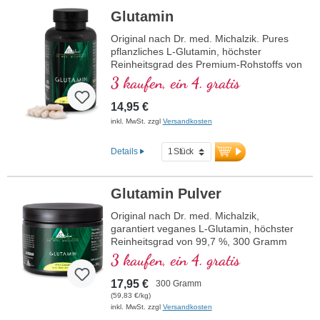
Glutamin
Original nach Dr. med. Michalzik. Pures
pflanzliches L-Glutamin, höchster
Reinheitsgrad des Premium-Rohstoffs von
99,7 %. 750 mg/Kapsel und 3000-12000
3 kaufen, ein 4. gratis
mg pro täglicher Verzehrmenge. Aus
Maisfermentation ohne Gentechnik,
14,95 €
glutenfrei, vegan, keine Zusätze. Vegane,
inkl. MwSt. zzgl
Versandkosten
hochreine, pflanzliche Kapselhüllen frei
von PEG und Carageen, Versiegelung
Details
Aluminium frei. Seit über 20 Jahren
Produktion in Deutschalnd und 40-jährige
Vitalstofferfahrung. Entwickelt durch ein
Glutamin Pulver
Team aus Ärzten und Heilpraktikern.
Original nach Dr. med. Michalzik,
garantiert veganes L-Glutamin, höchster
Reinheitsgrad von 99,7 %, 300 Gramm
Pulver aus Maisfermentation, besonders
3 kaufen, ein 4. gratis
gut bioverfügbar, frei von Gentechnik,
glutenfrei, vegan, keine Zusatzstoffe.
17,95 €
300 Gramm
Entwickelt durch ein Ärzteteam unter der
(59,83 €/kg)
Leitung von Dr. med. Alexander Michalzik,
inkl. MwSt. zzgl
Versandkosten
über 20-jährige Produktionserfahrung.