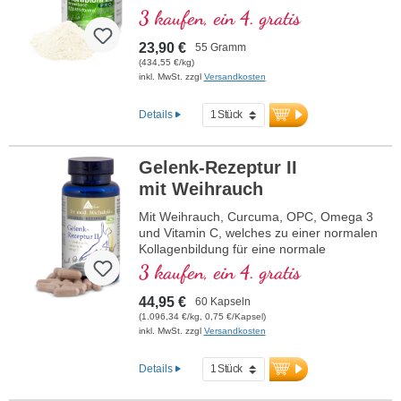
koloniebildenden Einheiten (KBE) je
3 kaufen, ein 4. gratis
Tagesdosis aus 23 hochwertigen Kulturen,
ergänzt durch Akazienfasern und Inulin
23,90 €
55 Gramm
als Nährstoffe. Ohne Kapseln, um
(434,55 €/kg)
Verklumpungen zu vermeiden, ist es ideal
inkl. MwSt. zzgl
Versandkosten
für Veganer und Vegetarier. Ein Messlöffel
pro Tag gewährleistet eine optimale
Details
Darmflora, hergestellt in Deutschland mit
40 Jahren Erfahrung und frei von
Zusatzstoffen. Packungsinhalt: 55 g
Gelenk-Rezeptur II
Pulver, ausreichend für ca. 2 Monate.
mit Weihrauch
Mit Weihrauch, Curcuma, OPC, Omega 3
und Vitamin C, welches zu einer normalen
Kollagenbildung für eine normale
Knorpelfunktion beiträgt. Zur spezifischen
3 kaufen, ein 4. gratis
Versorgung der knorpeligen
Gelenkstrukturen.
44,95 €
60 Kapseln
(1.096,34 €/kg, 0,75 €/Kapsel)
inkl. MwSt. zzgl
Versandkosten
Details