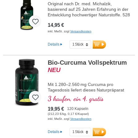
Original nach Dr. med. Michalzik,
basierend auf 25 Jahren Erfahrung in der
Entwicklung hochwertiger Naturstoffe. 528
- 1.056 mg hochreines Omega-3-Algenöl
14,95 €
aus der Mikroalge Schizochytrium sp. pro
Tagesdosierung (15 - 30 Tropfen), mit 238
inkl. MwSt. zzgl
Versandkosten
- 476 mg Omega-3-Fettsäuren, davon 80
- 160 mg EPA und 158 - 316 mg DHA.
Details
Leichte Dosierung mit Pipette.
Hochwertiges veganes Omega-3-Algenöl
mit natürlichem Gehalt an EPA und DHA –
Bio-Curcuma Vollspektrum
eine pflanzliche Alternative zu Fischöl.
NEU
mehr Informationen zu Omega-3
Algenöl
Mit 1.280–2.560 mg Curcuma pro
Tagesdosis liefert dieses Naturpräparat
die volle Pflanzenkraft aus Bio-Curcuma-
3 kaufen, ein 4. gratis
longa – einschließlich Curcumin,
Tumeronen und Curcumanen. Curcuma
19,95 €
120 Kapseln
wird in der Naturkheilkunde zur
(212,23 €/kg, 0,17 €/Kapsel)
Unterstützung bei Entzündungen, zur
inkl. MwSt. zzgl
Versandkosten
Förderung der Verdauung und zum
Schutz der Zellen eingesetzt. Die
Details
enthaltenen sekundären Pflanzenstoffe