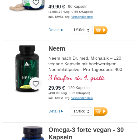
49,90 €
90 Kapseln
(1.084,78 €/kg, 0,55 €/Kapsel)
inkl. MwSt. zzgl
Versandkosten
Details
Neem
Neem nach Dr. med. Michalzik – 120
vegane Kapseln mit hochwertigem
Neemblattpulver. Pro Tagesdosis 400–
1.200 mg reines Neem aus natürlichem
3 kaufen, ein 4. gratis
Ursprung – traditionell auf dem indischen
Subkontinent als „Dorfapotheke“ verehrt.
29,95 €
120 Kapseln
Im Ayurveda gilt Neem (Azadirachta
(490,98 €/kg, 0,25 €/Kapsel)
indica) als Geschenk des Himmels: Die
inkl. MwSt. zzgl
Versandkosten
Blätter enthalten bioaktive Bitterstoffe wie
Nimbin und Azadirachtin, wirken
Details
adstringierend, scharf und bitter und
stehen in Verbindung mit den Doshas
Pitta und Kapha. Neben antioxidativen
Omega-3 forte vegan - 30
Substanzen wie Quercetin oder Vitamin E
Kapseln
ist Neem bekannt für seine