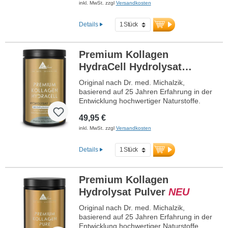
inkl. MwSt. zzgl
Versandkosten
Sie gerne jederzeit.
Ihre Gesundheit liegt uns am Herzen
Details
Premium Kollagen
HydraCell Hydrolysat
Pulver
Original nach Dr. med. Michalzik,
basierend auf 25 Jahren Erfahrung in der
Entwicklung hochwertiger Naturstoffe.
10 g hochreines Kollagen-Hydrolysat mit
49,95 €
über 99 % Kollagenpeptiden pro
Tagesdosierung. Enthält 9 %
inkl. MwSt. zzgl
Versandkosten
Hydroxyprolin, 12 % Prolin und 22,5 %
Glycin sowie die innovative HydraCell-
Details
Zellhydrations-Matrix mit 1.000 mg Betain
(TMG), 1.000 mg Myo-Inositol, 1.000 mg
Taurin und 80 mg Vitamin C.
Premium Kollagen
Premium Kollagen-Hydrolysat mit
Hydrolysat Pulver
NEU
Kollagenpeptiden der Typen I und III aus
Rindern aus artgerechter Weidehaltung
Original nach Dr. med. Michalzik,
(Grass-fed). Die optimale Molekülgröße
basierend auf 25 Jahren Erfahrung in der
von 2.000 Dalton und das ausgewogene
Entwicklung hochwertiger Naturstoffe.