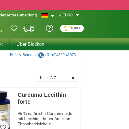
€
EURO
Newletteranmeldung
0,00 €
kt
Über Biotikon
Hilfe & Beratung
+31 (0)4320-41073
Curcuma Lecithin
forte
95 % natürliche Curcuminoide
mit Lecithin, hoher Anteil an
Phosphatidylcholin