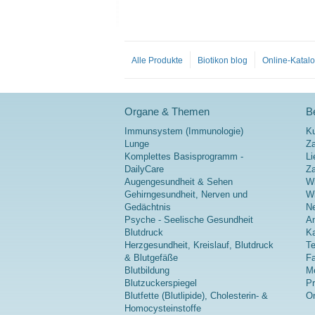
Alle Produkte
Biotikon blog
Online-Katal
Organe & Themen
Be
Immunsystem (Immunologie)
K
Lunge
Za
Komplettes Basisprogramm -
Li
DailyCare
Z
Augengesundheit & Sehen
Wi
Gehirngesundheit, Nerven und
Wi
Gedächtnis
Ne
Psyche - Seelische Gesundheit
A
Blutdruck
Ka
Herzgesundheit, Kreislauf, Blutdruck
Te
& Blutgefäße
Fa
Blutbildung
Me
Blutzuckerspiegel
P
Blutfette (Blutlipide), Cholesterin- &
On
Homocysteinstoffe