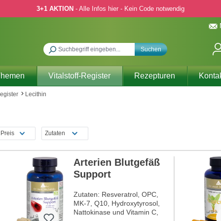
3+1 AKTION
- Alle Infos hier - Kein Code notwendig
Suchen
Themen
Vitalstoff-Register
Rezepturen
Konta
Register
Lecithin
Preis
Zutaten
Arterien Blutgefäß
Support
Zutaten: Resveratrol, OPC,
MK-7, Q10, Hydroxytyrosol,
Nattokinase und Vitamin C,