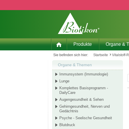
 Hauptinhalt springen
Zur Suche springen
Zur Hauptnavigation springen
Produkte
Organe & 
Sie befinden sich hier:
Startseite
Vitalstoff-
Organe & Themen
Immunsystem (Immunologie)
Lunge
Komplettes Basisprogramm -
DailyCare
Augengesundheit & Sehen
Gehirngesundheit, Nerven und
Gedächtnis
Psyche - Seelische Gesundheit
Blutdruck