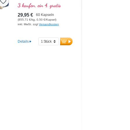
hochdosierte Weihrauch-
3 kaufen, ein 4. gratis
Produkt mit 85 %
Boswelliasäuren auf dem
29,95 €
60 Kapseln
deutschen Markt überhaupt.
(855,71 €/kg, 0,50 €/Kapsel)
inkl. MwSt. zzgl
Versandkosten
Details