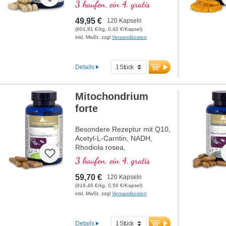
welches zu einer normalen
3 kaufen, ein 4. gratis
Kollagenbildung für eine
normale Funktion der
49,95 €
120 Kapseln
Blutgefäße beiträgt. Die B-
(601,81 €/kg, 0,42 €/Kapsel)
Vitamine liegen in bioaktiver
inkl. MwSt. zzgl
Versandkosten
Form vor.
Details
Mitochondrium
forte
Besondere Rezeptur mit Q10,
Acetyl-L-Carntin, NADH,
Rhodiola rosea,
Phosphatidylserin, Glutathion,
3 kaufen, ein 4. gratis
Cordyceps und Kupfer,
welches zu einem normalen
59,70 €
120 Kapseln
Stoffwechsel zur
(918,46 €/kg, 0,50 €/Kapsel)
Energiegewinnung beiträgt (in
inkl. MwSt. zzgl
Versandkosten
Form von ATP in der
Zellatmungskette).
Details