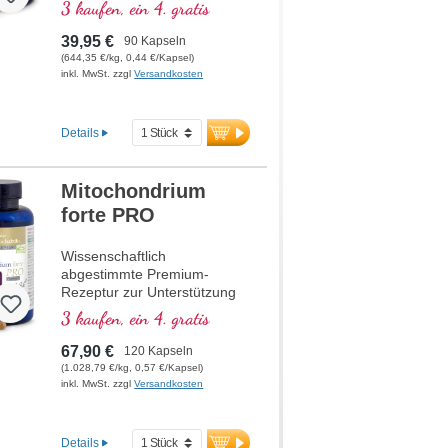
3 kaufen, ein 4. gratis
39,95 €
90 Kapseln
(644,35 €/kg, 0,44 €/Kapsel)
inkl. MwSt. zzgl
Versandkosten
Details
Mitochondrium
forte PRO
Wissenschaftlich
abgestimmte Premium-
Rezeptur zur Unterstützung
des Energiestoffwechsels,
3 kaufen, ein 4. gratis
Zellgesundheit und die
Zellatmung in den
67,90 €
120 Kapseln
Mitochondrien. Enthält
(1.028,79 €/kg, 0,57 €/Kapsel)
Resveratrol, OPC, Q10,
inkl. MwSt. zzgl
Versandkosten
NADH und Thiamin zur
Förderung des
Energiestoffwechsels sowie
Details