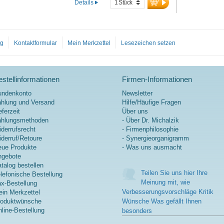
Details
Protein-Isolat mit BCAAs &
EAAs, ergänzt durch Creatin,
D-Ribose & Acetyl-L-Carnitin
für mehr Energie, Ausdauer &
Regeneration. Sango-
og
Kontaktformular
Mein Merkzettel
Lesezeichen setzen
Korallen liefern wertvolles
Calcium & Magnesium für
Muskeln & Knochen. Frei von
stellinformationen
künstlichen Zusätzen, mit
Firmen-Informationen
natürlicher Bourbon-Vanille &
undenkonto
Newsletter
Kokosblütenzucker für besten
hlung und Versand
Hilfe/Häufige Fragen
Geschmack. Entwickelt von
eferzeit
Über uns
Ärzten, produziert in
ahlungsmethoden
- Über Dr. Michalzik
Deutschland.
derrufsrecht
- Firmenphilosophie
derruf/Retoure
- Synergieorganigramm
Mehr Informationen zu
ue Produkte
- Was uns ausmacht
Young Athletes Complete
ngebote
Shake
talog bestellen
Teilen Sie uns hier Ihre
lefonische Bestellung
Meinung mit, wie
x-Bestellung
Verbesserungsvorschläge Kritik
in Merkzettel
roduktwünsche
Wünsche Was gefällt Ihnen
line-Bestellung
besonders