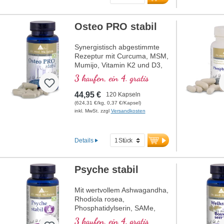
Osteo PRO stabil
Synergistisch abgestimmte
Rezeptur mit Curcuma, MSM,
Mumijo, Vitamin K2 und D3,
eingebettet in wertvollen
3 kaufen, ein 4. gratis
Phospholipiden. Sango-
Koralle mit Magnesium und
44,95 €
120 Kapseln
Calcium, welches zum Erhalt
(624,31 €/kg, 0,37 €/Kapsel)
normaler Knochen beiträgt.
inkl. MwSt. zzgl
Versandkosten
Details
Psyche stabil
Mit wertvollem Ashwagandha,
Rhodiola rosea,
Phosphatidylserin, SAMe,
Omega 3 und Vitamin B12,
3 kaufen, ein 4. gratis