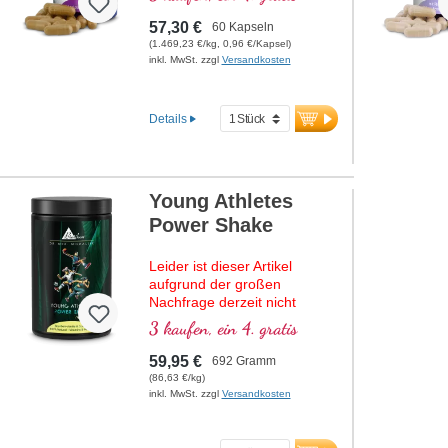
welches zu einer normalen
Funktion der Psyche beiträgt.
57,30 €
60 Kapseln
(1.469,23 €/kg, 0,96 €/Kapsel)
inkl. MwSt. zzgl
Versandkosten
Details
Young Athletes
Power Shake
Leider ist dieser Artikel
aufgrund der großen
Nachfrage derzeit nicht
lieferbar. Einen genauen
3 kaufen, ein 4. gratis
Liefertermin können wir
momentan noch nicht
59,95 €
692 Gramm
nennen.
(86,63 €/kg)
inkl. MwSt. zzgl
Versandkosten
Premium-Shake für
ambitionierte junge Sportler!
Enthält hochwertiges Whey-