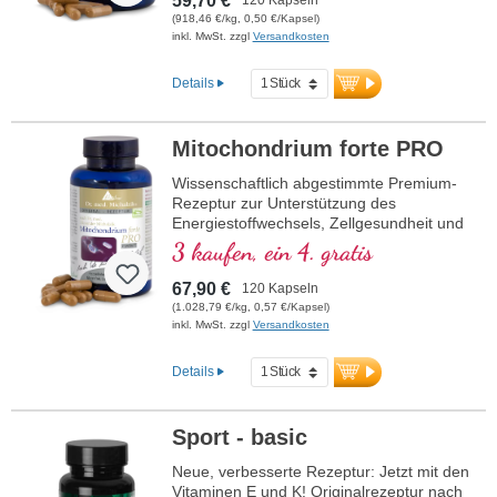
59,70 €
Zellatmungskette).
(918,46 €/kg, 0,50 €/Kapsel)
inkl. MwSt. zzgl
Versandkosten
Details
Mitochondrium forte PRO
Wissenschaftlich abgestimmte Premium-
Rezeptur zur Unterstützung des
Energiestoffwechsels, Zellgesundheit und
die Zellatmung in den Mitochondrien.
3 kaufen, ein 4. gratis
Enthält Resveratrol, OPC, Q10, NADH
und Thiamin zur Förderung des
67,90 €
120 Kapseln
Energiestoffwechsels sowie bioaktive
(1.028,79 €/kg, 0,57 €/Kapsel)
Folsäure (Methyltetrahydrofolat), die
inkl. MwSt. zzgl
Versandkosten
direkt verwendet werden kann. Mit R-
Alpha-Liponsäure in der wertvollen
Details
Sodium-R-Lipoat-Form. Vegan,
gentechnikfrei und in Deutschland
produziert. Aluminiumfreie Versiegelung
Sport - basic
und über 20 Jahre Erfahrung garantieren
höchste Qualität. Von Ärzten entwickelt.
Neue, verbesserte Rezeptur: Jetzt mit den
Vitaminen E und K! Originalrezeptur nach