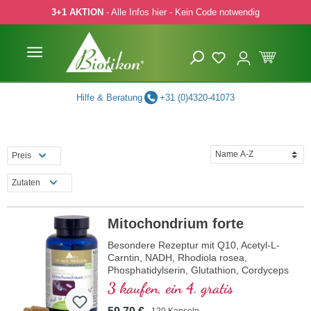
3+1 AKTION
- Alle Infos hier - Kein Code notwendig
 Hauptinhalt springen
Zur Suche springen
Zur Hauptnavigation springen
Hilfe & Beratung
+31 (0)4320-41073
Preis
Zutaten
Mitochondrium forte
Besondere Rezeptur mit Q10, Acetyl-L-
Carntin, NADH, Rhodiola rosea,
Phosphatidylserin, Glutathion, Cordyceps
und Kupfer, welches zu einem normalen
3 kaufen, ein 4. gratis
Stoffwechsel zur Energiegewinnung
beiträgt (in Form von ATP in der
120 Kapseln