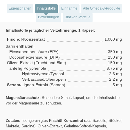
Eigenschaften
Inhaltsstoffe
Einnahme
Alle Omega-3-Produkte
Bewertungen
Biotikon-Vorteile
Inhaltsstoffe je täglicher Verzehrmenge, 1 Kapsel:
Fischöl-Konzentrat
1.000 mg
darin enthalten:
Eicosapentaensäure (EPA)
350 mg
Docosahexaensäure (DHA)
250 mg
Oliven-Extrakt (Frucht und Blatt)
150 mg
anteilig Polyphenole
9,75 mg
Hydroxytyrosol/Tyrosol
2,6 mg
Verbascosid/Oleuropein
2,2 mg
Sesam-
Lignan-Extrakt (Samen)
5 mg
Magensäureschutz:
Besondere Schutzkapsel, um die Inhaltsstoffe
vor der Magensäure zu schützen.
Zutaten:
hochgereinigtes
Fischöl-Konzentrat
(aus Sardelle, Stöcker,
Makrele, Sardine), Oliven-Extrakt, Gelatine-Softgel-Kapseln,