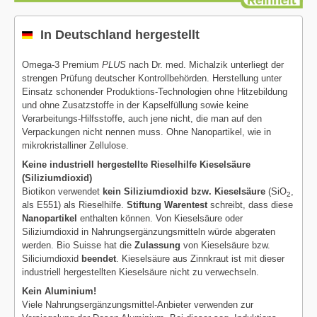
In Deutschland hergestellt
Omega-3 Premium
PLUS
nach Dr. med. Michalzik unterliegt der
strengen Prüfung deutscher Kontrollbehörden. Herstellung unter
Einsatz schonender Produktions-Technologien ohne Hitzebildung
und ohne Zusatzstoffe in der Kapselfüllung sowie keine
Verarbeitungs-Hilfsstoffe, auch jene nicht, die man auf den
Verpackungen nicht nennen muss. Ohne Nanopartikel, wie in
mikrokristalliner Zellulose.
Keine industriell hergestellte Rieselhilfe Kieselsäure
(Siliziumdioxid)
Biotikon verwendet
kein Siliziumdioxid bzw. Kieselsäure
(SiO
,
2
als E551) als Rieselhilfe.
Stiftung Warentest
schreibt, dass diese
Nanopartikel
enthalten können. Von Kieselsäure oder
Siliziumdioxid in Nahrungsergänzungsmitteln würde abgeraten
werden. Bio Suisse hat die
Zulassung
von Kieselsäure bzw.
Siliciumdioxid
beendet
. Kieselsäure aus Zinnkraut ist mit dieser
industriell hergestellten Kieselsäure nicht zu verwechseln.
Kein Aluminium!
Viele Nahrungsergänzungsmittel-Anbieter verwenden zur