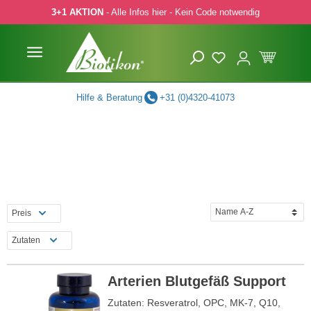
3+1 AKTION
- Alle Infos hier - Kein Code notwendig
 Hauptinhalt springen
Zur Suche springen
Zur Hauptnavigation springen
Hilfe & Beratung
+31 (0)4320-41073
Preis
Zutaten
Arterien Blutgefäß Support
Zutaten: Resveratrol, OPC, MK-7, Q10,