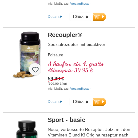
inkl. MwSt. zzgl
Versandkosten
Details
Recoupler®
Spezialrezeptur mit bioaktiver
F
olsäure
A
rginin
3 kaufen, ein 4. gratis
L
ycopin
Aktionspreis: 39,95 €
C
urcuma
C
59,90 €
urcumin
A
(799,00 €/kg)
scorbinsäure
inkl. MwSt. zzgl
Versandkosten
R
esveratrol
E
(Vitamin E)
B
(Vitamin B12)
Details
Sport - basic
Neue, verbesserte Rezeptur: Jetzt mit den
Vitaminen E und K! Originalrezeptur nach