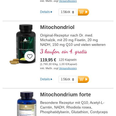
inkl. MwSt. zzgl
Versandkosten
Details
Mitochondriol
Original-Rezeptur nach Dr. med.
Michalzik, mit 20 mg Fisetin, 20 mg
NADH, 150 mg Q10 und vielen weiteren
wichtigen Mitochondrien-Mitteln. Mit dem
3 kaufen, ein 4. gratis
Bioverfügbarkeitsverstärker D-Pinitol.
Kapselhüllen vegan und ohne PEG und
119,95 €
120 Kapseln
Carrageen und Aluminium freies Siegel,
(1.790,30 €/kg, 1,00 €/Kapsel)
Mitochondrialer PGC-1α-Aktivator, ohne
inkl. MwSt. zzgl
Versandkosten
Zusätze, hochreine Qualität. 40 Jahre
Vitalstoffexpertise und über 20-jährige
Details
Produktionserfahrung.
Mitochondrium forte
Besondere Rezeptur mit Q10, Acetyl-L-
Carntin, NADH, Rhodiola rosea,
Phosphatidylserin, Glutathion, Cordyceps