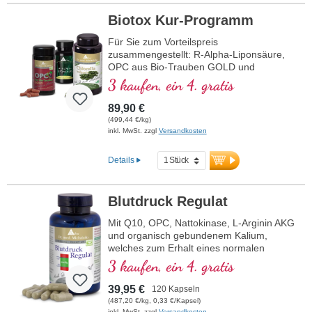
Biotox Kur-Programm
Für Sie zum Vorteilspreis
zusammengestellt: R-Alpha-Liponsäure,
OPC aus Bio-Trauben GOLD und
Chlorella
3 kaufen, ein 4. gratis
89,90 €
(499,44 €/kg)
inkl. MwSt. zzgl
Versandkosten
Details
Blutdruck Regulat
Mit Q10, OPC, Nattokinase, L-Arginin AKG
und organisch gebundenem Kalium,
welches zum Erhalt eines normalen
Blutdrucks beiträgt.
3 kaufen, ein 4. gratis
39,95 €
120 Kapseln
(487,20 €/kg, 0,33 €/Kapsel)
inkl. MwSt. zzgl
Versandkosten