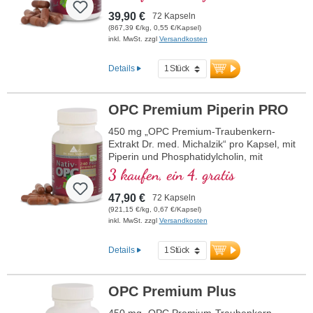
39,90 €
72 Kapseln
(867,39 €/kg, 0,55 €/Kapsel)
inkl. MwSt. zzgl
Versandkosten
Details
OPC Premium Piperin PRO
450 mg „OPC Premium-Traubenkern-
Extrakt Dr. med. Michalzik“ pro Kapsel, mit
Piperin und Phosphatidylcholin, mit
mindestens 240 mg reinem OPC
3 kaufen, ein 4. gratis
47,90 €
72 Kapseln
(921,15 €/kg, 0,67 €/Kapsel)
inkl. MwSt. zzgl
Versandkosten
Details
OPC Premium Plus
450 mg „OPC Premium-Traubenkern-