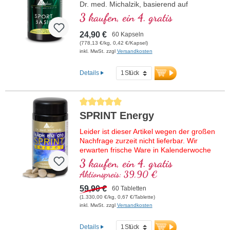
Dr. med. Michalzik, basierend auf
modernster wissenschaftlicher Forschung.
3 kaufen, ein 4. gratis
B-Vitamine 2, 6, 12 und Folsäure in
bioaktiver Form.
24,90 €
60 Kapseln
(778,13 €/kg, 0,42 €/Kapsel)
inkl. MwSt. zzgl
Versandkosten
Details
Durchschnittliche Bewertung von 5 von 5 Sternen
SPRINT Energy
Leider ist dieser Artikel wegen der großen
Nachfrage zurzeit nicht lieferbar. Wir
erwarten frische Ware in Kalenderwoche
37/2026.
3 kaufen, ein 4. gratis
Aktionspreis: 39,90 €
Hochwertige Rezeptur mit NADH,
bioaktivem Vitamin B12, Coenzym Q10
59,90 €
60 Tabletten
und veganem Vitamin D3. Als Sublingual-
(1.330,00 €/kg, 0,67 €/Tablette)
Tablette zur Aufnahme schon über die
inkl. MwSt. zzgl
Versandkosten
Mundschleimhaut.
Details