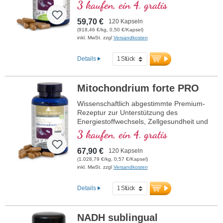
und Kupfer, welches zu einem normalen
3 kaufen, ein 4. gratis
Stoffwechsel zur Energiegewinnung
beiträgt (in Form von ATP in der
59,70 €
120 Kapseln
Zellatmungskette).
(918,46 €/kg, 0,50 €/Kapsel)
inkl. MwSt. zzgl
Versandkosten
Details
Mitochondrium forte PRO
Wissenschaftlich abgestimmte Premium-
Rezeptur zur Unterstützung des
Energiestoffwechsels, Zellgesundheit und
die Zellatmung in den Mitochondrien.
3 kaufen, ein 4. gratis
Enthält Resveratrol, OPC, Q10, NADH
und Thiamin zur Förderung des
67,90 €
120 Kapseln
Energiestoffwechsels sowie bioaktive
(1.028,79 €/kg, 0,57 €/Kapsel)
Folsäure (Methyltetrahydrofolat), die
inkl. MwSt. zzgl
Versandkosten
direkt verwendet werden kann. Mit R-
Alpha-Liponsäure in der wertvollen
Details
Sodium-R-Lipoat-Form. Vegan,
gentechnikfrei und in Deutschland
produziert. Aluminiumfreie Versiegelung
NADH sublingual
und über 20 Jahre Erfahrung garantieren