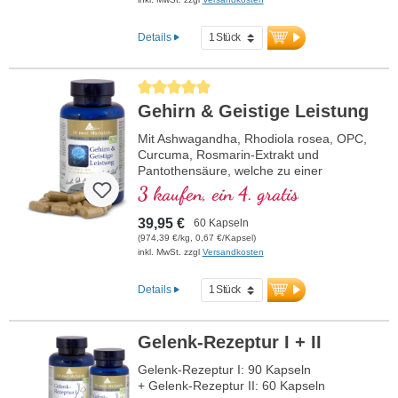
Details
Durchschnittliche Bewertung von 5 von 5 Sternen
Gehirn & Geistige Leistung
Mit Ashwagandha, Rhodiola rosea, OPC,
Curcuma, Rosmarin-Extrakt und
Pantothensäure, welche zu einer
normalen geistigen Leistungsfähigkeit
3 kaufen, ein 4. gratis
beiträgt und an der Synthese und dem
Stoffwechsel einiger Neurotransmitter
39,95 €
60 Kapseln
beteiligt ist. B-Vitamine bioaktiv!
(974,39 €/kg, 0,67 €/Kapsel)
inkl. MwSt. zzgl
Versandkosten
Details
Gelenk-Rezeptur I + II
Gelenk-Rezeptur I: 90 Kapseln
+ Gelenk-Rezeptur II: 60 Kapseln