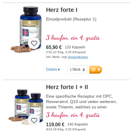
Herz forte I
Einzelprodukt (Rezeptur 1)
3 kaufen, ein 4. gratis
65,90 €
120 Kapseln
(732,22 €/kg, 0,55 €/Kapsel)
inkl. MwSt. zzgl
Versandkosten
Details
Herz forte I + II
Eine spezifische Rezeptur mit OPC,
Resveratrol, Q10 und vielen weiteren,
sowie Thiamin, welches zu einer
normalen Herzfunktion beiträgt. (Rezeptur
3 kaufen, ein 4. gratis
1 und Rezeptur 2)
119,00 €
240 Kapseln
(616,58 €/kg, 0,50 €/Kapsel)