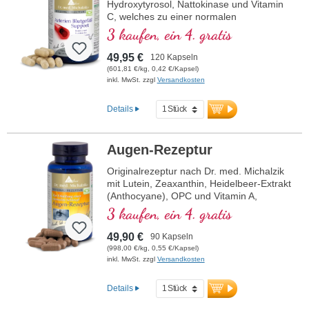
Hydroxytyrosol, Nattokinase und Vitamin
C, welches zu einer normalen
Kollagenbildung für eine normale Funktion
3 kaufen, ein 4. gratis
der Blutgefäße beiträgt. Die B-Vitamine
liegen in bioaktiver Form vor.
49,95 €
120 Kapseln
(601,81 €/kg, 0,42 €/Kapsel)
inkl. MwSt. zzgl
Versandkosten
Details
Augen-Rezeptur
Originalrezeptur nach Dr. med. Michalzik
mit Lutein, Zeaxanthin, Heidelbeer-Extrakt
(Anthocyane), OPC und Vitamin A,
welches zur Erhaltung einer normalen
3 kaufen, ein 4. gratis
Sehkraft beiträgt.
49,90 €
90 Kapseln
(998,00 €/kg, 0,55 €/Kapsel)
inkl. MwSt. zzgl
Versandkosten
Details