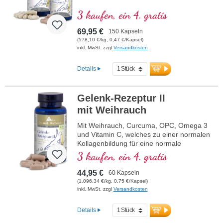
3 kaufen, ein 4. gratis
69,95 €
150 Kapseln
(578,10 €/kg, 0,47 €/Kapsel)
inkl. MwSt. zzgl
Versandkosten
Details
Gelenk-Rezeptur II
mit Weihrauch
Mit Weihrauch, Curcuma, OPC, Omega 3
und Vitamin C, welches zu einer normalen
Kollagenbildung für eine normale
Knorpelfunktion beiträgt. Zur spezifischen
3 kaufen, ein 4. gratis
Versorgung der knorpeligen
Gelenkstrukturen.
44,95 €
60 Kapseln
(1.096,34 €/kg, 0,75 €/Kapsel)
inkl. MwSt. zzgl
Versandkosten
Details