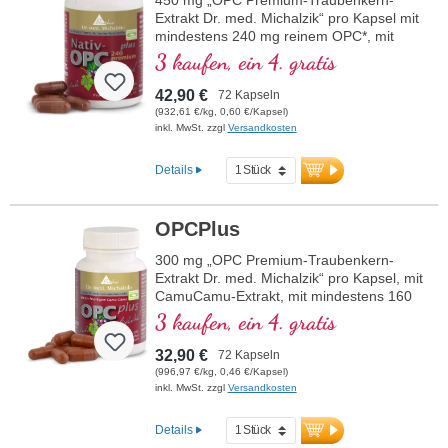
Extrakt Dr. med. Michalzik“ pro Kapsel mit
mindestens 240 mg reinem OPC*, mit
CamuCamu-Extrakt
3 kaufen, ein 4. gratis
42,90 €
72 Kapseln
(932,61 €/kg, 0,60 €/Kapsel)
inkl. MwSt. zzgl
Versandkosten
Details
OPCPlus
300 mg „OPC Premium-Traubenkern-
Extrakt Dr. med. Michalzik“ pro Kapsel, mit
CamuCamu-Extrakt, mit mindestens 160
mg reinem OPC*
3 kaufen, ein 4. gratis
32,90 €
72 Kapseln
(996,97 €/kg, 0,46 €/Kapsel)
inkl. MwSt. zzgl
Versandkosten
Details