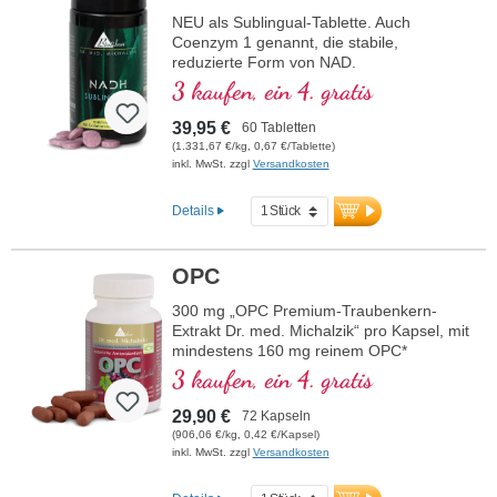
höchste Qualität. Von Ärzten entwickelt.
NEU als Sublingual-Tablette. Auch
Coenzym 1 genannt, die stabile,
mehr Informationen zu
reduzierte Form von NAD.
Mitochondrium forte PRO
• kein Nano-NADH, keine Nano-Partikel!
3 kaufen, ein 4. gratis
• Sublingual zur besseren Aufnahme über
die Mundschleimhaut
39,95 €
60 Tabletten
• Frei von Zusatzstoffen
(1.331,67 €/kg, 0,67 €/Tablette)
• Im Violettglas
inkl. MwSt. zzgl
Versandkosten
Details
OPC
300 mg „OPC Premium-Traubenkern-
Extrakt Dr. med. Michalzik“ pro Kapsel, mit
mindestens 160 mg reinem OPC*
3 kaufen, ein 4. gratis
29,90 €
72 Kapseln
(906,06 €/kg, 0,42 €/Kapsel)
inkl. MwSt. zzgl
Versandkosten