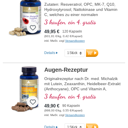
Zutaten: Resveratrol, OPC, MK-7, Q10,
Hydroxytyrosol, Nattokinase und Vitamin
C, welches zu einer normalen
Kollagenbildung für eine normale Funktion
3 kaufen, ein 4. gratis
der Blutgefäße beiträgt. Die B-Vitamine
liegen in bioaktiver Form vor.
49,95 €
120 Kapseln
(601,81 €/kg, 0,42 €/Kapsel)
inkl. MwSt. zzgl
Versandkosten
Details
Augen-Rezeptur
Originalrezeptur nach Dr. med. Michalzik
mit Lutein, Zeaxanthin, Heidelbeer-Extrakt
(Anthocyane), OPC und Vitamin A,
welches zur Erhaltung einer normalen
3 kaufen, ein 4. gratis
Sehkraft beiträgt.
49,90 €
90 Kapseln
(998,00 €/kg, 0,55 €/Kapsel)
inkl. MwSt. zzgl
Versandkosten
Details