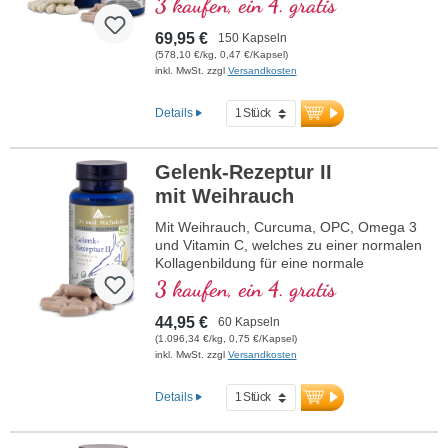
3 kaufen, ein 4. gratis
69,95 €
150 Kapseln
(578,10 €/kg, 0,47 €/Kapsel)
inkl. MwSt. zzgl
Versandkosten
Details
Gelenk-Rezeptur II
mit Weihrauch
Mit Weihrauch, Curcuma, OPC, Omega 3
und Vitamin C, welches zu einer normalen
Kollagenbildung für eine normale
Knorpelfunktion beiträgt. Zur spezifischen
3 kaufen, ein 4. gratis
Versorgung der knorpeligen
Gelenkstrukturen.
44,95 €
60 Kapseln
(1.096,34 €/kg, 0,75 €/Kapsel)
inkl. MwSt. zzgl
Versandkosten
Details