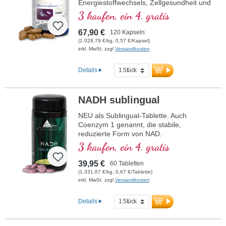
Energiestoffwechsels, Zellgesundheit und
die Zellatmung in den Mitochondrien.
3 kaufen, ein 4. gratis
Enthält Resveratrol, OPC, Q10, NADH
und Thiamin zur Förderung des
67,90 €
120 Kapseln
Energiestoffwechsels sowie bioaktive
(1.028,79 €/kg, 0,57 €/Kapsel)
Folsäure (Methyltetrahydrofolat), die
inkl. MwSt. zzgl
Versandkosten
direkt verwendet werden kann. Mit R-
Alpha-Liponsäure in der wertvollen
Details
Sodium-R-Lipoat-Form. Vegan,
gentechnikfrei und in Deutschland
produziert. Aluminiumfreie Versiegelung
NADH sublingual
und über 20 Jahre Erfahrung garantieren
höchste Qualität. Von Ärzten entwickelt.
NEU als Sublingual-Tablette. Auch
Coenzym 1 genannt, die stabile,
mehr Informationen zu
reduzierte Form von NAD.
Mitochondrium forte PRO
• kein Nano-NADH, keine Nano-Partikel!
3 kaufen, ein 4. gratis
• Sublingual zur besseren Aufnahme über
die Mundschleimhaut
39,95 €
60 Tabletten
• Frei von Zusatzstoffen
(1.331,67 €/kg, 0,67 €/Tablette)
• Im Violettglas
inkl. MwSt. zzgl
Versandkosten
Details