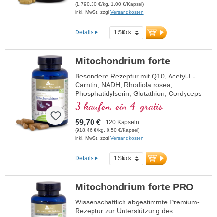
Carrageen und Aluminium freies Siegel,
(1.790,30 €/kg, 1,00 €/Kapsel)
Mitochondrialer PGC-1α-Aktivator, ohne
inkl. MwSt. zzgl
Versandkosten
Zusätze, hochreine Qualität. 40 Jahre
Vitalstoffexpertise und über 20-jährige
Details
Produktionserfahrung.
Mitochondrium forte
Besondere Rezeptur mit Q10, Acetyl-L-
Carntin, NADH, Rhodiola rosea,
Phosphatidylserin, Glutathion, Cordyceps
und Kupfer, welches zu einem normalen
3 kaufen, ein 4. gratis
Stoffwechsel zur Energiegewinnung
beiträgt (in Form von ATP in der
59,70 €
120 Kapseln
Zellatmungskette).
(918,46 €/kg, 0,50 €/Kapsel)
inkl. MwSt. zzgl
Versandkosten
Details
Mitochondrium forte PRO
Wissenschaftlich abgestimmte Premium-
Rezeptur zur Unterstützung des