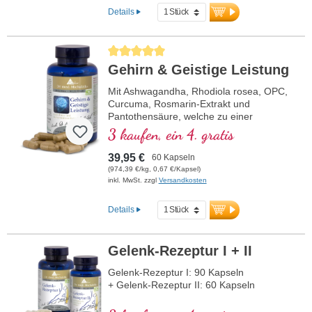
Details
Durchschnittliche Bewertung von 5 von 5 Sternen
Gehirn & Geistige Leistung
Mit Ashwagandha, Rhodiola rosea, OPC,
Curcuma, Rosmarin-Extrakt und
Pantothensäure, welche zu einer
normalen geistigen Leistungsfähigkeit
3 kaufen, ein 4. gratis
beiträgt und an der Synthese und dem
Stoffwechsel einiger Neurotransmitter
39,95 €
60 Kapseln
beteiligt ist. B-Vitamine bioaktiv!
(974,39 €/kg, 0,67 €/Kapsel)
inkl. MwSt. zzgl
Versandkosten
Details
Gelenk-Rezeptur I + II
Gelenk-Rezeptur I: 90 Kapseln
+ Gelenk-Rezeptur II: 60 Kapseln