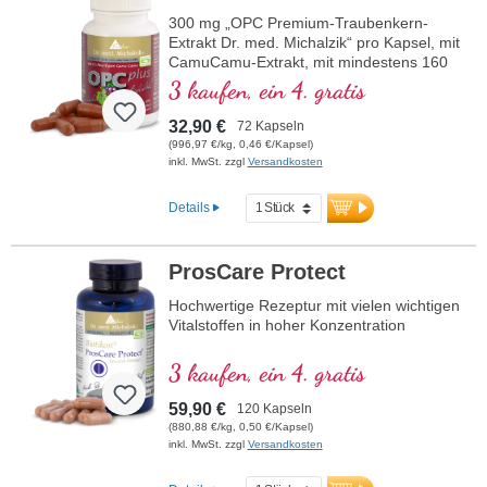
300 mg „OPC Premium-Traubenkern-
Extrakt Dr. med. Michalzik“ pro Kapsel, mit
CamuCamu-Extrakt, mit mindestens 160
mg reinem OPC*
3 kaufen, ein 4. gratis
32,90 €
72 Kapseln
(996,97 €/kg, 0,46 €/Kapsel)
inkl. MwSt. zzgl
Versandkosten
Details
ProsCare Protect
Hochwertige Rezeptur mit vielen wichtigen
Vitalstoffen in hoher Konzentration
3 kaufen, ein 4. gratis
59,90 €
120 Kapseln
(880,88 €/kg, 0,50 €/Kapsel)
inkl. MwSt. zzgl
Versandkosten