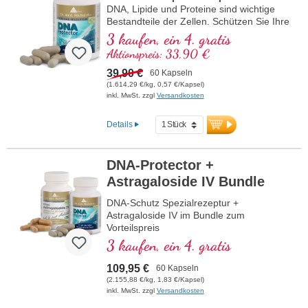
DNA, Lipide und Proteine sind wichtige
Bestandteile der Zellen. Schützen Sie Ihre
Zellen vor oxidativem Stress mit
3 kaufen, ein 4. gratis
wertvollen Naturstoffen!
Aktionspreis: 33,90 €
39,90 €
60 Kapseln
(1.614,29 €/kg, 0,57 €/Kapsel)
inkl. MwSt. zzgl
Versandkosten
Details
DNA-Protector +
Astragaloside IV Bundle
DNA-Schutz Spezialrezeptur +
Astragaloside IV im Bundle zum
Vorteilspreis
3 kaufen, ein 4. gratis
109,95 €
60 Kapseln
(2.155,88 €/kg, 1,83 €/Kapsel)
inkl. MwSt. zzgl
Versandkosten