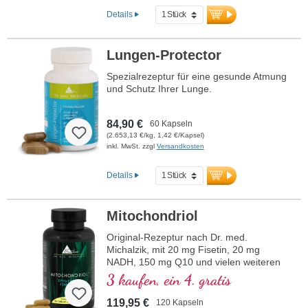
Details
Lungen-Protector
Spezialrezeptur für eine gesunde Atmung
und Schutz Ihrer Lunge.
84,90 €
60 Kapseln
(2.653,13 €/kg, 1,42 €/Kapsel)
inkl. MwSt. zzgl
Versandkosten
Details
Mitochondriol
Original-Rezeptur nach Dr. med.
Michalzik, mit 20 mg Fisetin, 20 mg
NADH, 150 mg Q10 und vielen weiteren
wichtigen Mitochondrien-Mitteln. Mit dem
3 kaufen, ein 4. gratis
Bioverfügbarkeitsverstärker D-Pinitol.
Kapselhüllen vegan und ohne PEG und
119,95 €
120 Kapseln