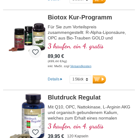
Biotox Kur-Programm
Für Sie zum Vorteilspreis
zusammengestellt: R-Alpha-Liponsäure,
OPC aus Bio-Trauben GOLD und
Chlorella
3 kaufen, ein 4. gratis
89,90 €
(499,44 €/kg)
inkl. MwSt. zzgl
Versandkosten
Details
Blutdruck Regulat
Mit Q10, OPC, Nattokinase, L-Arginin AKG
und organisch gebundenem Kalium,
welches zum Erhalt eines normalen
Blutdrucks beiträgt.
3 kaufen, ein 4. gratis
39,95 €
120 Kapseln