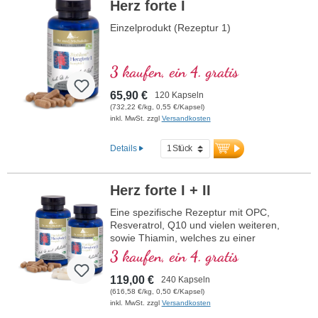
Herz forte I
Einzelprodukt (Rezeptur 1)
3 kaufen, ein 4. gratis
65,90 €
120 Kapseln
(732,22 €/kg, 0,55 €/Kapsel)
inkl. MwSt. zzgl
Versandkosten
Details
Herz forte I + II
Eine spezifische Rezeptur mit OPC,
Resveratrol, Q10 und vielen weiteren,
sowie Thiamin, welches zu einer
normalen Herzfunktion beiträgt. (Rezeptur
3 kaufen, ein 4. gratis
1 und Rezeptur 2)
119,00 €
240 Kapseln
(616,58 €/kg, 0,50 €/Kapsel)
inkl. MwSt. zzgl
Versandkosten