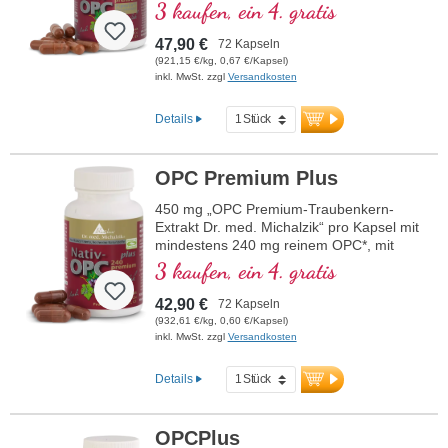
mindestens 240 mg reinem OPC
3 kaufen, ein 4. gratis
47,90 €
72 Kapseln
(921,15 €/kg, 0,67 €/Kapsel)
inkl. MwSt. zzgl
Versandkosten
Details
OPC Premium Plus
450 mg „OPC Premium-Traubenkern-
Extrakt Dr. med. Michalzik“ pro Kapsel mit
mindestens 240 mg reinem OPC*, mit
CamuCamu-Extrakt
3 kaufen, ein 4. gratis
42,90 €
72 Kapseln
(932,61 €/kg, 0,60 €/Kapsel)
inkl. MwSt. zzgl
Versandkosten
Details
OPCPlus