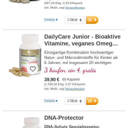
(487,20 €/kg, 0,33 €/Kapsel)
inkl. MwSt. zzgl
Versandkosten
Details
DailyCare Junior - Bioaktive
Vitamine, veganes Omega-3
+ Spurenelemente und
Einzigartige Kombination hochwertiger
hochwertige Pflanzenstoffe
Natur- und Mikronährstoffe für Kinder ab
6 Jahren, mit insgesamt 20 wichtigen
Nährstoffen für Ihr Kind.
3 kaufen, ein 4. gratis
39,90 €
60 Kapseln
(1.596,00 €/kg, 0,67 €/Kapsel)
inkl. MwSt. zzgl
Versandkosten
Details
DNA-Protector
DNA-Schutz Spezialrezeptur.