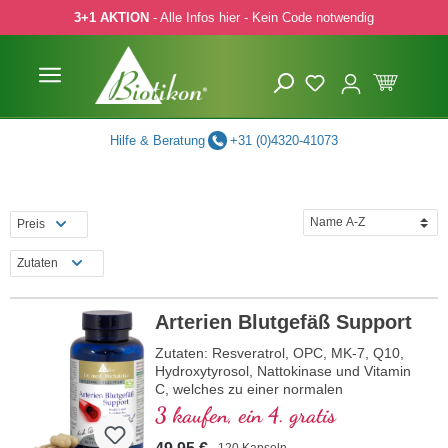
3+1 AKTION
- Alle Infos hier - Kein Code notwendig
 Hauptinhalt springen
Zur Suche springen
Zur Hauptnavigation springen
Hilfe & Beratung
+31 (0)4320-41073
Preis
Zutaten
Arterien Blutgefäß Support
Zutaten: Resveratrol, OPC, MK-7, Q10,
Hydroxytyrosol, Nattokinase und Vitamin
C, welches zu einer normalen
Kollagenbildung für eine normale Funktion
3 kaufen, ein 4. gratis
der Blutgefäße beiträgt. Die B-Vitamine
liegen in bioaktiver Form vor.
120 Kapseln