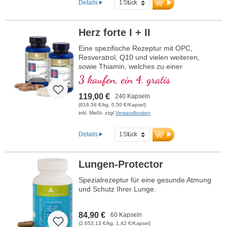
Details
Herz forte I + II
Eine spezifische Rezeptur mit OPC,
Resveratrol, Q10 und vielen weiteren,
sowie Thiamin, welches zu einer
normalen Herzfunktion beiträgt. (Rezeptur
3 kaufen, ein 4. gratis
1 und Rezeptur 2)
119,00 €
240 Kapseln
(616,58 €/kg, 0,50 €/Kapsel)
inkl. MwSt. zzgl
Versandkosten
Details
Lungen-Protector
Spezialrezeptur für eine gesunde Atmung
und Schutz Ihrer Lunge.
84,90 €
60 Kapseln
(2.653,13 €/kg, 1,42 €/Kapsel)