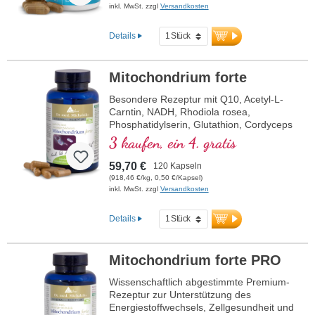
inkl. MwSt. zzgl
Versandkosten
Details
Mitochondrium forte
Besondere Rezeptur mit Q10, Acetyl-L-
Carntin, NADH, Rhodiola rosea,
Phosphatidylserin, Glutathion, Cordyceps
und Kupfer, welches zu einem normalen
3 kaufen, ein 4. gratis
Stoffwechsel zur Energiegewinnung
beiträgt (in Form von ATP in der
59,70 €
120 Kapseln
Zellatmungskette).
(918,46 €/kg, 0,50 €/Kapsel)
inkl. MwSt. zzgl
Versandkosten
Details
Mitochondrium forte PRO
Wissenschaftlich abgestimmte Premium-
Rezeptur zur Unterstützung des
Energiestoffwechsels, Zellgesundheit und