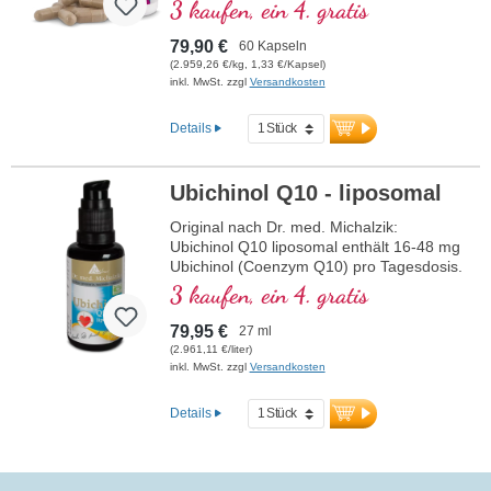
chebula und Vitamin D, welches eine
3 kaufen, ein 4. gratis
Funktion bei der Zellteilung hat.
79,90 €
60 Kapseln
(2.959,26 €/kg, 1,33 €/Kapsel)
inkl. MwSt. zzgl
Versandkosten
Details
Ubichinol Q10 - liposomal
Original nach Dr. med. Michalzik:
Ubichinol Q10 liposomal enthält 16-48 mg
Ubichinol (Coenzym Q10) pro Tagesdosis.
Dieses hochwertige
3 kaufen, ein 4. gratis
Nahrungsergänzungsmittel ist frei von
Zusatzstoffen und wird in Deutschland
79,95 €
27 ml
hergestellt. Die Versiegelung ist
(2.961,11 €/liter)
aluminiumfrei.
inkl. MwSt. zzgl
Versandkosten
mehr Informationen zu Ubichinol
Q10 - liposomal
Details