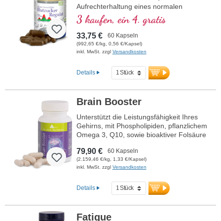
Aufrechterhaltung eines normalen
Blutzuckerspiegels beiträgt.
3 kaufen, ein 4. gratis
33,75 €
60 Kapseln
(992,65 €/kg, 0,56 €/Kapsel)
inkl. MwSt. zzgl
Versandkosten
Details
Brain Booster
Unterstützt die Leistungsfähigkeit Ihres
Gehirns, mit Phospholipiden, pflanzlichem
Omega 3, Q10, sowie bioaktiver Folsäure
und bioaktivem Vitamin B12.
79,90 €
60 Kapseln
(2.159,46 €/kg, 1,33 €/Kapsel)
inkl. MwSt. zzgl
Versandkosten
Details
Fatigue