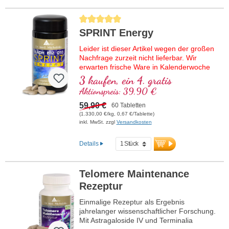
Durchschnittliche Bewertung von 5 von 5 Sternen
SPRINT Energy
Leider ist dieser Artikel wegen der großen
Nachfrage zurzeit nicht lieferbar. Wir
erwarten frische Ware in Kalenderwoche
37/2026.
3 kaufen, ein 4. gratis
Aktionspreis: 39,90 €
Hochwertige Rezeptur mit NADH,
bioaktivem Vitamin B12, Coenzym Q10
59,90 €
60 Tabletten
und veganem Vitamin D3. Als Sublingual-
(1.330,00 €/kg, 0,67 €/Tablette)
Tablette zur Aufnahme schon über die
inkl. MwSt. zzgl
Versandkosten
Mundschleimhaut.
Details
Telomere Maintenance
Rezeptur
Einmalige Rezeptur als Ergebnis
jahrelanger wissenschaftlicher Forschung.
Mit Astragaloside IV und Terminalia