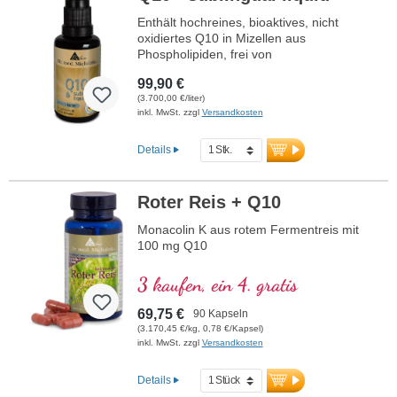
Enthält hochreines, bioaktives, nicht
oxidiertes Q10 in Mizellen aus
Phospholipiden, frei von
Konservierungsstoffen, unter
99,90 €
Schutzatmosphäre abgefüllt.
(3.700,00 €/liter)
inkl. MwSt. zzgl
Versandkosten
Details
Roter Reis + Q10
Monacolin K aus rotem Fermentreis mit
100 mg Q10
3 kaufen, ein 4. gratis
69,75 €
90 Kapseln
(3.170,45 €/kg, 0,78 €/Kapsel)
inkl. MwSt. zzgl
Versandkosten
Details