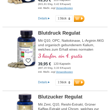
49,95 €
(601,81 €/kg, 0,42 €/Kapsel)
inkl. MwSt. zzgl
Versandkosten
Details
Blutdruck Regulat
Mit Q10, OPC, Nattokinase, L-Arginin AKG
und organisch gebundenem Kalium,
welches zum Erhalt eines normalen
Blutdrucks beiträgt.
3 kaufen, ein 4. gratis
39,95 €
120 Kapseln
(487,20 €/kg, 0,33 €/Kapsel)
inkl. MwSt. zzgl
Versandkosten
Details
Blutzucker Regulat
Mit Zimt, Q10, Reishi-Extrakt, Grüner
Kaffee-Extrakt und Chrom, welches zur