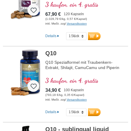
die Zellatmung in den Mitochondrien.
3 kaufen, ein 4. gratis
Enthält Resveratrol, OPC, Q10, NADH
und Thiamin zur Förderung des
67,90 €
120 Kapseln
Energiestoffwechsels sowie bioaktive
(1.028,79 €/kg, 0,57 €/Kapsel)
Folsäure (Methyltetrahydrofolat), die
inkl. MwSt. zzgl
Versandkosten
direkt verwendet werden kann. Mit R-
Alpha-Liponsäure in der wertvollen
Details
Sodium-R-Lipoat-Form. Vegan,
gentechnikfrei und in Deutschland
produziert. Aluminiumfreie Versiegelung
Q10
und über 20 Jahre Erfahrung garantieren
höchste Qualität. Von Ärzten entwickelt.
Q10 Spezialformel mit Traubenkern-
Extrakt, Shilajit, CamuCamu und Piperin
mehr Informationen zu
Mitochondrium forte PRO
3 kaufen, ein 4. gratis
34,90 €
100 Kapseln
(793,18 €/kg, 0,35 €/Kapsel)
inkl. MwSt. zzgl
Versandkosten
Details
Q10 - sublingual liquid