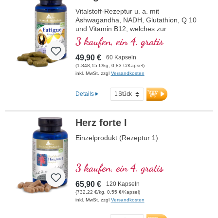
Vitalstoff-Rezeptur u. a. mit
Ashwagandha, NADH, Glutathion, Q 10
und Vitamin B12, welches zur
Verringerung von Müdigkeit und
3 kaufen, ein 4. gratis
Ermüdung beiträgt.
49,90 €
60 Kapseln
(1.848,15 €/kg, 0,83 €/Kapsel)
inkl. MwSt. zzgl
Versandkosten
Details
Herz forte I
Einzelprodukt (Rezeptur 1)
3 kaufen, ein 4. gratis
65,90 €
120 Kapseln
(732,22 €/kg, 0,55 €/Kapsel)
inkl. MwSt. zzgl
Versandkosten