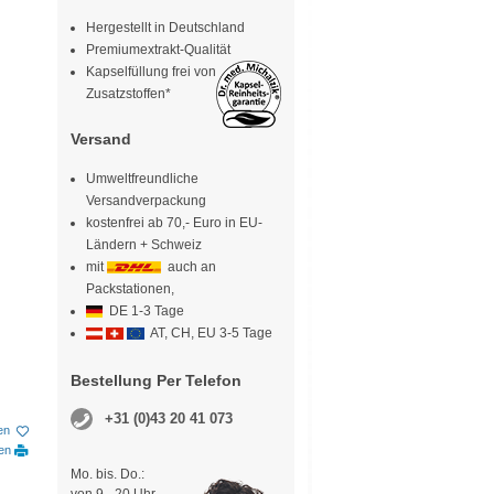
Hergestellt in Deutschland
Premiumextrakt-Qualität
Kapselfüllung frei von
Zusatzstoffen*
Versand
Umweltfreundliche
Versandverpackung
kostenfrei ab 70,- Euro in EU-
Ländern + Schweiz
mit
auch an
Packstationen,
DE 1-3 Tage
AT, CH, EU 3-5 Tage
Bestellung Per Telefon
+31 (0)43 20 41 073
en
ken
Mo. bis. Do.: