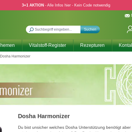
3+1 AKTION
- Alle Infos hier - Kein Code notwendig
Suchen
Themen
Vitalstoff-Register
Rezepturen
Konta
Dosha Harmonizer
Dosha Harmonizer
Du bist unsicher welches Dosha Unterstützung benötigt aber