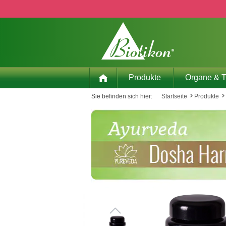
 Hauptinhalt springen
Zur Suche springen
Zur Hauptnavigation springen
Produkte
Organe & 
Sie befinden sich hier:
Startseite
Produkte