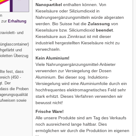
Nanopartikel
enthalten können. Von
Kieselsäure oder Siliziumdioxid in
en
Nahrungsergänzungsmitteln würde abgeraten
 zur
Erhaltung
werden. Bio Suisse hat die
Zulassung
von
Kieselsäure bzw. Siliciumdioxid
beendet
.
raviolett- und
Kieselsäure aus Zinnkraut ist mit dieser
industriell hergestellten Kieselsäure nicht zu
ünglascontainer)
verwechseln.
hgefärbt und
violetten Überzug
Kein Aluminium!
Viele Nahrungsergänzungsmittel-Anbieter
verwenden zur Versiegelung der Dosen
lte fest, dass
Aluminium. Bei dieser sog. Induktions-
reich (450 -
gt. Der
Versiegelung wird eine Aluminiumfolie durch ein
 dass die Proben
hochfrequentes elektromagnetisches Feld sehr
Lagerungsqualität
stark erhitzt. Dieses Verfahren verwenden wir
aufweisen sowie
bewusst nicht!
Frische Ware!
Alle unsere Produkte sind am Tag des Verkaufs
noch ausreichend lange haltbar. Dies
ermöglichen wir durch die Produktion im eigenen