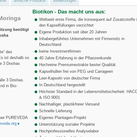
hme
ähnliche Produkte
Bewertungen
Biotikon - Das macht uns aus:
Moringa
Weltweit erste Firma, die konsequent auf Zusatzstoffe 
den Kapselfüllungen verzichtet
ützung benötigt
Eigene Produktion seit über 20 Jahren
Dosha
Inhabergeführtes Unternehmen mit Firmensitz in
Deutschland
keine Investmentfirmen
hte“ des
Es ist deshalb so
40 Jahre Erfahrung in der Pflanzenkunde
lle 3 Doshas
Hochreine Premiumextrakte bester Qualität
Kapselhüllen frei von PEG und Carrageen
Leer-Kapseln von deutscher Firma
lle 3 Doshas.
In Deutschland hergestellt
nd in Bio-
Höchster Standard in der Lebensmittelsicherheit: HAC
& ISO 9001
Nachhaltiger, plastikfreier Versand
Schnelle Lieferung
 über PUREVEDA
Eigenes Plantagen-Projekt
eveda.org
Unterstützung sozialer Projekte
Hochprofessionelles Analyselabor