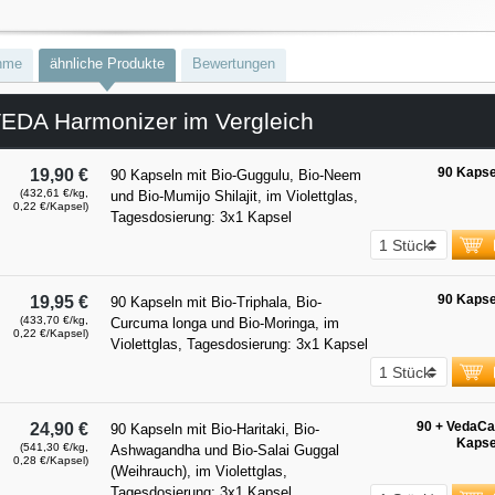
hme
ähnliche Produkte
Bewertungen
DA Harmonizer im Vergleich
90 Kapse
19,90 €
90 Kapseln mit Bio-Guggulu, Bio-Neem
(432,61 €/kg,
und Bio-Mumijo Shilajit, im Violettglas,
0,22 €/Kapsel)
Tagesdosierung: 3x1 Kapsel
90 Kapse
19,95 €
90 Kapseln mit Bio-Triphala, Bio-
(433,70 €/kg,
Curcuma longa und Bio-Moringa, im
0,22 €/Kapsel)
Violettglas, Tagesdosierung: 3x1 Kapsel
90 + VedaCa
24,90 €
90 Kapseln mit Bio-Haritaki, Bio-
Kapse
(541,30 €/kg,
Ashwagandha und Bio-Salai Guggal
0,28 €/Kapsel)
(Weihrauch), im Violettglas,
Tagesdosierung: 3x1 Kapsel