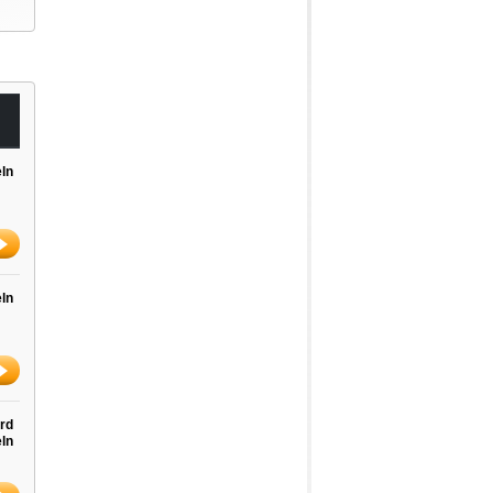
ln
ln
rd
ln