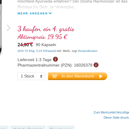
möchtest Ayurveda erfahren? Der Dosha Harmonizer ist das
Richtige für Dich, im Violettglas.
MEHR ANSEHEN
3 kaufen, ein 4. gratis
Aktionspreis:
19,95 €
24,90 €
90 Kapseln
(433,70 €/kg, 0,22 €/Kapsel)
inkl. MwSt. zzgl
Versandkosten
Lieferzeit 1-3 Tage
Pharmazentralnummer (PZN):
16026378
In den Warenkorb
Zum Merkzettel hinzufüg
Diese Seite druc