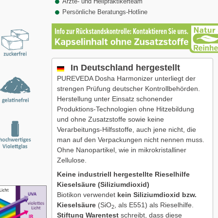
Ärzte- und Heilpraktikerteam
Persönliche Beratungs-Hotline
In Deutschland hergestellt
PUREVEDA Dosha Harmonizer unterliegt der
strengen Prüfung deutscher Kontrollbehörden.
Herstellung unter Einsatz schonender
Produktions-Technologien ohne Hitzebildung
und ohne Zusatzstoffe sowie keine
Verarbeitungs-Hilfsstoffe, auch jene nicht, die
man auf den Verpackungen nicht nennen muss.
Ohne Nanopartikel, wie in mikrokristalliner
Zellulose.
Keine industriell hergestellte Rieselhilfe
Kieselsäure (Siliziumdioxid)
Biotikon verwendet
kein Siliziumdioxid bzw.
Kieselsäure
(SiO
, als E551) als Rieselhilfe.
2
Stiftung Warentest
schreibt, dass diese