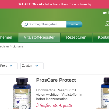
3+1 AKTION
- Alle Infos hier - Kein Code notwendig
Suchen
Themen
Vitalstoff-Register
Rezepturen
Konta
Register
Lignane
Preis
Zutaten
ProsCare Protect
Hochwertige Rezeptur mit
vielen wichtigen Vitalstoffen in
hoher Konzentration
3 kaufen, ein 4. gratis