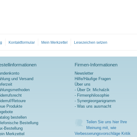
og
Kontaktformular
Mein Merkzettel
Lesezeichen setzen
stellinformationen
Firmen-Informationen
undenkonto
Newsletter
hlung und Versand
Hilfe/Häufige Fragen
eferzeit
Über uns
ahlungsmethoden
- Über Dr. Michalzik
derrufsrecht
- Firmenphilosophie
derruf/Retoure
- Synergieorganigramm
ue Produkte
- Was uns ausmacht
ngebote
talog bestellen
Teilen Sie uns hier Ihre
lefonische Bestellung
Meinung mit, wie
x-Bestellung
Verbesserungsvorschläge Kritik
in Merkzettel