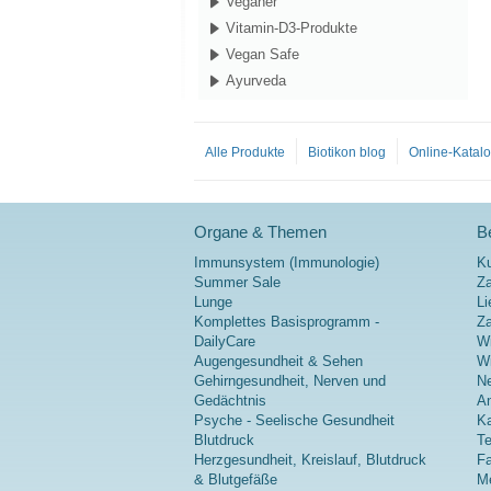
Veganer
Vitamin-D3-Produkte
Vegan Safe
Ayurveda
Alle Produkte
Biotikon blog
Online-Katal
Organe & Themen
Be
Immunsystem (Immunologie)
K
Summer Sale
Za
Lunge
Li
Komplettes Basisprogramm -
Z
DailyCare
Wi
Augengesundheit & Sehen
Wi
Gehirngesundheit, Nerven und
Ne
Gedächtnis
A
Psyche - Seelische Gesundheit
Ka
Blutdruck
Te
Herzgesundheit, Kreislauf, Blutdruck
Fa
& Blutgefäße
Me