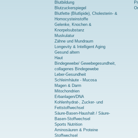
Blutbildung
P
Blutzuckerspiegel
On
Blutfette (Blutlipide), Cholesterin- &
Homocysteinstoffe
Gelenke, Knochen &
Knorpelsubstanz
Muskulatur
Zähne und Mundraum
Longevity & Intelligent Aging
Gesund altern
Haut
Bindegewebe/ Gewebegesundheit,
collagenes Bindegewebe
Leber-Gesundheit
Schleimhäute - Mucosa
Magen & Darm
Mitochondrien
Erbanlagen/DNA
Kohlenhydrat-, Zucker- und
Fettstoffwechsel
Säure-Basen-Haushalt / Säure-
Basen-Stoffwechsel
Sports Nutrition
Aminosäuren & Proteine
Stoffwechsel