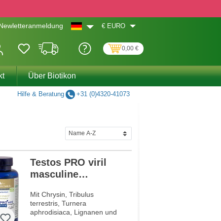
€
EURO
Newletteranmeldung
0,00 €
kt
Über Biotikon
Hilfe & Beratung
+31 (0)4320-41073
Testos PRO viril
masculine
professional
Mit Chrysin, Tribulus
terrestris, Turnera
aphrodisiaca, Lignanen und