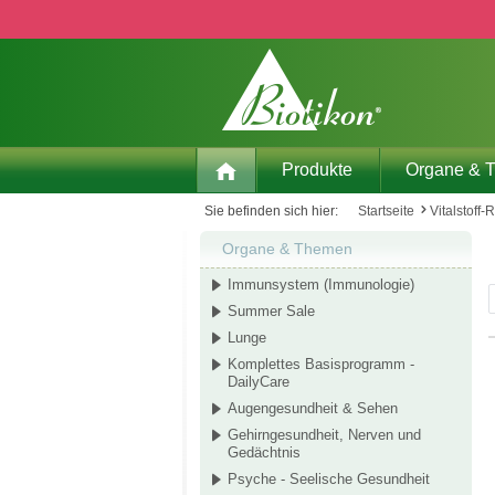
 Hauptinhalt springen
Zur Suche springen
Zur Hauptnavigation springen
Produkte
Organe & 
Sie befinden sich hier:
Startseite
Vitalstoff-
Organe & Themen
Immunsystem (Immunologie)
Summer Sale
Lunge
Komplettes Basisprogramm -
DailyCare
Augengesundheit & Sehen
Gehirngesundheit, Nerven und
Gedächtnis
Psyche - Seelische Gesundheit