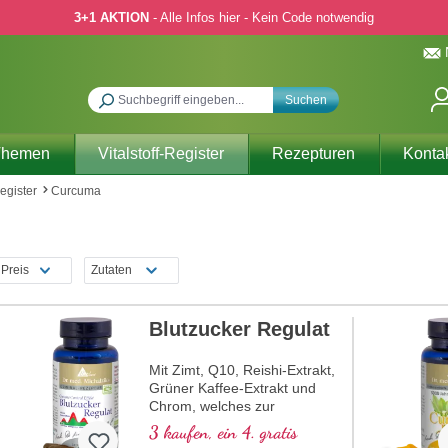
3+1 AKTION
- Alle Infos hier - Kein Code notwendig
Suchen
Themen
Vitalstoff-Register
Rezepturen
Konta
Register
Curcuma
Preis
Zutaten
Blutzucker Regulat
Mit Zimt, Q10, Reishi-Extrakt,
Grüner Kaffee-Extrakt und
Chrom, welches zur
Aufrechterhaltung eines
3 kaufen, ein 4. gratis
normalen Blutzuckerspiegels