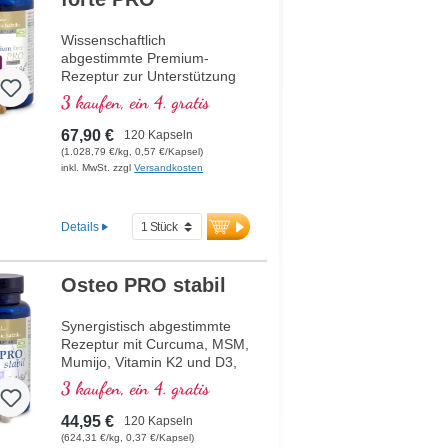
Wissenschaftlich
abgestimmte Premium-
Rezeptur zur Unterstützung
des Energiestoffwechsels,
3 kaufen, ein 4. gratis
Zellgesundheit und die
Zellatmung in den
67,90 €
120 Kapseln
Mitochondrien. Enthält
(1.028,79 €/kg, 0,57 €/Kapsel)
Resveratrol, OPC, Q10,
inkl. MwSt. zzgl
Versandkosten
NADH und Thiamin zur
Förderung des
Energiestoffwechsels sowie
Details
bioaktive Folsäure
(Methyltetrahydrofolat), die
direkt verwendet werden
Osteo PRO stabil
kann. Mit R-Alpha-Liponsäure
in der wertvollen Sodium-R-
Synergistisch abgestimmte
Lipoat-Form. Vegan,
Rezeptur mit Curcuma, MSM,
gentechnikfrei und in
Mumijo, Vitamin K2 und D3,
Deutschland produziert.
eingebettet in wertvollen
Aluminiumfreie Versiegelung
3 kaufen, ein 4. gratis
Phospholipiden. Sango-
und über 20 Jahre Erfahrung
Koralle mit Magnesium und
garantieren höchste Qualität.
44,95 €
120 Kapseln
Calcium, welches zum Erhalt
Von Ärzten entwickelt.
(624,31 €/kg, 0,37 €/Kapsel)