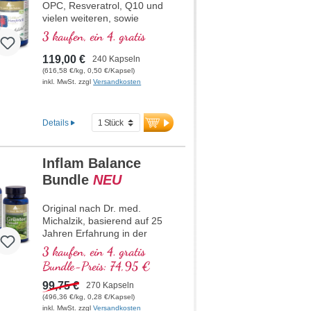
OPC, Resveratrol, Q10 und
vielen weiteren, sowie
Thiamin, welches zu einer
3 kaufen, ein 4. gratis
normalen Herzfunktion
beiträgt. (Rezeptur 1 und
119,00 €
240 Kapseln
Rezeptur 2)
(616,58 €/kg, 0,50 €/Kapsel)
inkl. MwSt. zzgl
Versandkosten
Details
Inflam Balance
Bundle
NEU
Original nach Dr. med.
Michalzik, basierend auf 25
Jahren Erfahrung in der
Entwicklung hochwertiger
3 kaufen, ein 4. gratis
Naturstoffkombinationen.
Bundle-Preis: 74,95 €
Kombination aus drei
hochreinen
99,75 €
270 Kapseln
Pflanzenextrakten: Grüntee-
(496,36 €/kg, 0,28 €/Kapsel)
Extrakt mit 98 %
inkl. MwSt. zzgl
Versandkosten