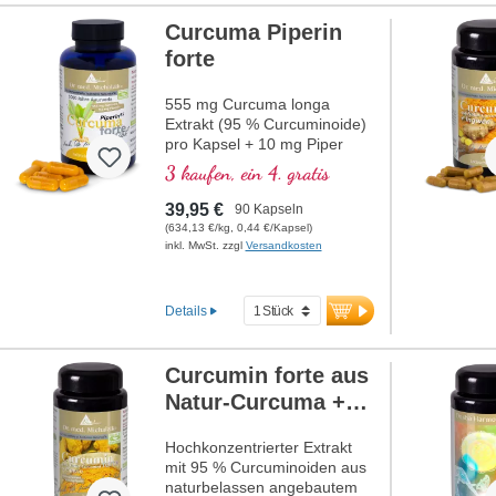
Curcuma Piperin
forte
555 mg Curcuma longa
Extrakt (95 % Curcuminoide)
pro Kapsel + 10 mg Piper
nigrum-Extrakt
3 kaufen, ein 4. gratis
39,95 €
90 Kapseln
(634,13 €/kg, 0,44 €/Kapsel)
inkl. MwSt. zzgl
Versandkosten
Details
Curcumin forte aus
Natur-Curcuma +
Piperin
Hochkonzentrierter Extrakt
mit 95 % Curcuminoiden aus
naturbelassen angebautem