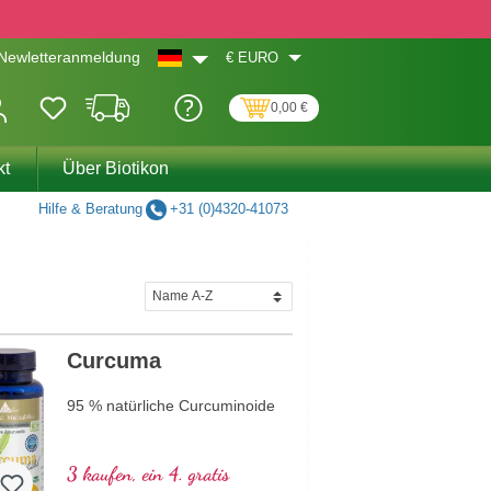
€
EURO
Newletteranmeldung
0,00 €
kt
Über Biotikon
Hilfe & Beratung
+31 (0)4320-41073
Curcuma
95 % natürliche Curcuminoide
3 kaufen, ein 4. gratis