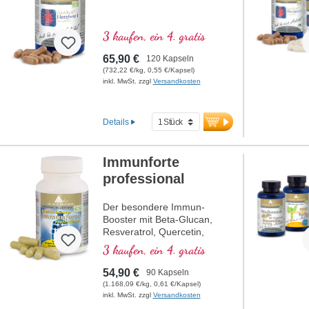
3 kaufen, ein 4. gratis
65,90 €
120 Kapseln
(732,22 €/kg, 0,55 €/Kapsel)
inkl. MwSt. zzgl
Versandkosten
Details
Immunforte
professional
Der besondere Immun-
Booster mit Beta-Glucan,
Resveratrol, Quercetin,
Rhodiola rosea, Curcuma
3 kaufen, ein 4. gratis
longa-Extrakt, EGCG, und
Piperin-Extrakt. Vitamin D3,
54,90 €
90 Kapseln
Vitamin C, Selen und Zink
(1.168,09 €/kg, 0,61 €/Kapsel)
tragen zu einer normalen
inkl. MwSt. zzgl
Versandkosten
Funktion des Immunsystems