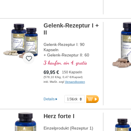
Gelenk-Rezeptur I +
II
Gelenk-Rezeptur I: 90
Kapseln
+ Gelenk-Rezeptur II: 60
Kapseln
3 kaufen, ein 4. gratis
69,95 €
150 Kapseln
(578,10 €/kg, 0,47 €/Kapsel)
inkl. MwSt. zzgl
Versandkosten
Details
Herz forte I
Einzelprodukt (Rezeptur 1)