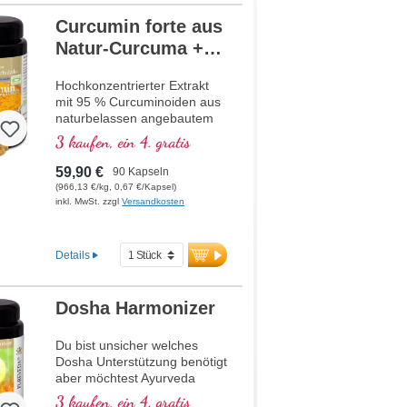
Curcumin forte aus
Natur-Curcuma +
Ingwer
Hochkonzentrierter Extrakt
mit 95 % Curcuminoiden aus
naturbelassen angebautem
Curcuma longa und Ingwer-
3 kaufen, ein 4. gratis
Extrakt aus ebenfalls
naturbelassenem Anbau, im
59,90 €
90 Kapseln
hochwertigen Violettglas.
(966,13 €/kg, 0,67 €/Kapsel)
inkl. MwSt. zzgl
Versandkosten
Details
Dosha Harmonizer
Du bist unsicher welches
Dosha Unterstützung benötigt
aber möchtest Ayurveda
erfahren? Der Dosha
3 kaufen, ein 4. gratis