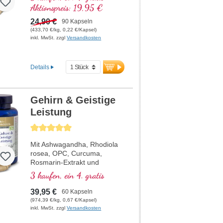
Harmonizer ist das Richtige
Aktionspreis: 19,95 €
für Dich, im Violettglas.
24,90 €
90 Kapseln
(433,70 €/kg, 0,22 €/Kapsel)
inkl. MwSt. zzgl
Versandkosten
Details
Gehirn & Geistige
Leistung
Durchschnittliche Bewertung von 5 von 5 Sternen
Mit Ashwagandha, Rhodiola
rosea, OPC, Curcuma,
Rosmarin-Extrakt und
Pantothensäure, welche zu
3 kaufen, ein 4. gratis
einer normalen geistigen
Leistungsfähigkeit beiträgt
39,95 €
60 Kapseln
und an der Synthese und
(974,39 €/kg, 0,67 €/Kapsel)
dem Stoffwechsel einiger
inkl. MwSt. zzgl
Versandkosten
Neurotransmitter beteiligt ist.