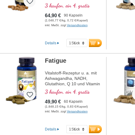
Curcuma longa in
3 kaufen, ein 4. gratis
Kombination mit
Schwarzpfefferextrakt,
64,90 €
90 Kapseln
ebenfalls aus
(1.046,77 €/kg, 0,72 €/Kapsel)
naturbelassenem Anbau, im
inkl. MwSt. zzgl
Versandkosten
hochwertigen Violettglas.
Details
Fatigue
Vitalstoff-Rezeptur u. a. mit
Ashwagandha, NADH,
Glutathion, Q 10 und Vitamin
B12, welches zur
3 kaufen, ein 4. gratis
Verringerung von Müdigkeit
und Ermüdung beiträgt.
49,90 €
60 Kapseln
(1.848,15 €/kg, 0,83 €/Kapsel)
inkl. MwSt. zzgl
Versandkosten
Details