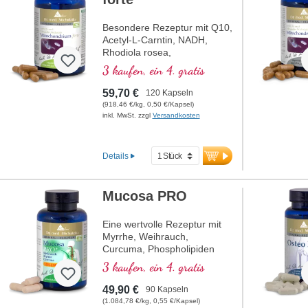
Besondere Rezeptur mit Q10,
Acetyl-L-Carntin, NADH,
Rhodiola rosea,
Phosphatidylserin, Glutathion,
3 kaufen, ein 4. gratis
Cordyceps und Kupfer,
welches zu einem normalen
59,70 €
120 Kapseln
Stoffwechsel zur
(918,46 €/kg, 0,50 €/Kapsel)
Energiegewinnung beiträgt (in
inkl. MwSt. zzgl
Versandkosten
Form von ATP in der
Zellatmungskette).
Details
Mucosa PRO
Eine wertvolle Rezeptur mit
Myrrhe, Weihrauch,
Curcuma, Phospholipiden
und Niacin, welches zur
3 kaufen, ein 4. gratis
Aufrechterhaltung normaler
Schleimhäute beiträgt.
49,90 €
90 Kapseln
(1.084,78 €/kg, 0,55 €/Kapsel)