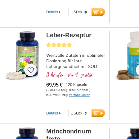
bei.
Details
Leber-Rezeptur
Durchschnittliche Bewertung von 5 von 5 Sternen
Wertvolle Zutaten in optimaler
Dosierung für Ihre
Lebergesundheit mit SOD
aus Melonenextrakt.
3 kaufen, ein 4. gratis
69,95 €
120 Kapseln
(1.044,03 €/kg, 0,58 €/Kapsel)
inkl. MwSt. zzgl
Versandkosten
Details
Mitochondrium
forte