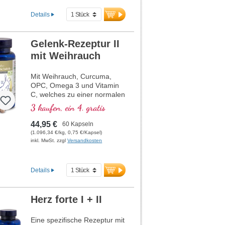
B-Vitamine bioaktiv!
Details
Gelenk-Rezeptur II
mit Weihrauch
Mit Weihrauch, Curcuma,
OPC, Omega 3 und Vitamin
C, welches zu einer normalen
Kollagenbildung für eine
3 kaufen, ein 4. gratis
normale Knorpelfunktion
beiträgt. Zur spezifischen
44,95 €
60 Kapseln
Versorgung der knorpeligen
(1.096,34 €/kg, 0,75 €/Kapsel)
Gelenkstrukturen.
inkl. MwSt. zzgl
Versandkosten
Details
Herz forte I + II
Eine spezifische Rezeptur mit