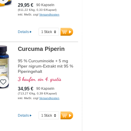
29,95 €
90 Kapseln
(611,22 €/kg, 0,33 €/Kapsel)
inkl. MwSt. zzgl
Versandkosten
Details
Curcuma Piperin
95 % Curcuminoide + 5 mg
Piper nigrum-Extrakt mit 95 %
Piperingehalt
3 kaufen, ein 4. gratis
34,95 €
90 Kapseln
(713,27 €/kg, 0,39 €/Kapsel)
inkl. MwSt. zzgl
Versandkosten
Details