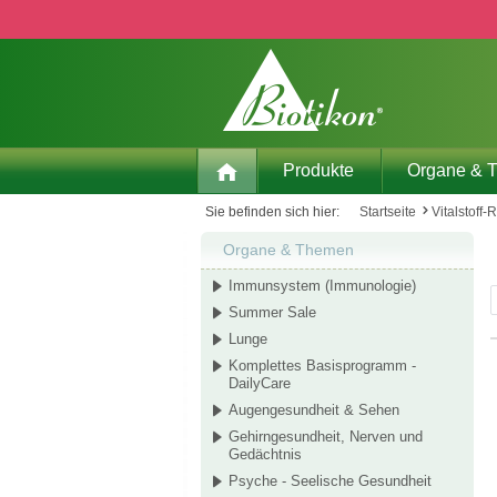
 Hauptinhalt springen
Zur Suche springen
Zur Hauptnavigation springen
Produkte
Organe & 
Sie befinden sich hier:
Startseite
Vitalstoff-
Organe & Themen
Immunsystem (Immunologie)
Summer Sale
Lunge
Komplettes Basisprogramm -
DailyCare
Augengesundheit & Sehen
Gehirngesundheit, Nerven und
Gedächtnis
Psyche - Seelische Gesundheit