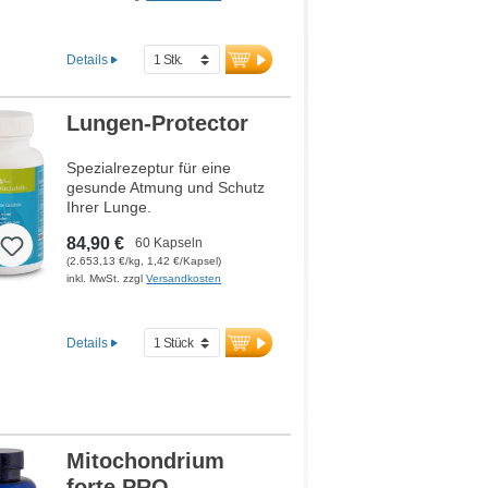
Polyphenolen und 50 %
EGCG, Curcuma-Extrakt mit
95 % Curcuminoiden in
Details
Lecithin-Matrix sowie
Weihrauch-Extrakt (Boswellia
serrata) mit 85 %
Lungen-Protector
Boswelliasäuren. Die
sorgfältig abgestimmte
Spezialrezeptur für eine
Verbindung dieser
gesunde Atmung und Schutz
standardisierten Extrakte
Ihrer Lunge.
vereint hochwertige Rohstoffe
mit kontrollierter Qualität und
84,90 €
60 Kapseln
gleichbleibender Reinheit.
(2.653,13 €/kg, 1,42 €/Kapsel)
mehr Informationen zum
inkl. MwSt. zzgl
Versandkosten
Bundle
Details
Mitochondrium
forte PRO