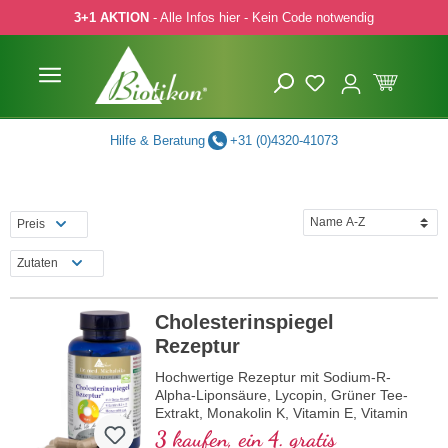
3+1 AKTION
- Alle Infos hier - Kein Code notwendig
 Hauptinhalt springen
Zur Suche springen
Zur Hauptnavigation springen
Hilfe & Beratung
+31 (0)4320-41073
Preis
Zutaten
Cholesterinspiegel
Rezeptur
Hochwertige Rezeptur mit Sodium-R-
Alpha-Liponsäure, Lycopin, Grüner Tee-
Extrakt, Monakolin K, Vitamin E, Vitamin
B3 und Beta-Glucan.
3 kaufen, ein 4. gratis