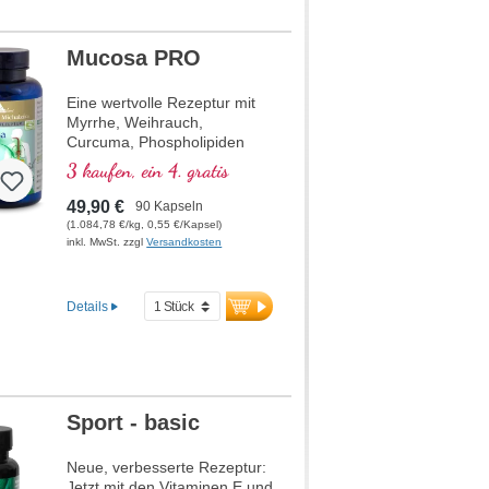
Mucosa PRO
Eine wertvolle Rezeptur mit
Myrrhe, Weihrauch,
Curcuma, Phospholipiden
und Niacin, welches zur
3 kaufen, ein 4. gratis
Aufrechterhaltung normaler
Schleimhäute beiträgt.
49,90 €
90 Kapseln
(1.084,78 €/kg, 0,55 €/Kapsel)
inkl. MwSt. zzgl
Versandkosten
Details
Sport - basic
Neue, verbesserte Rezeptur:
Jetzt mit den Vitaminen E und