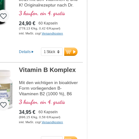
K! Originalrezeptur nach Dr.
med. Michalzik, basierend auf
3 kaufen, ein 4. gratis
modernster
wissenschaftlicher
24,90 €
60 Kapseln
Forschung. B-Vitamine 2, 6,
(778,13 €/kg, 0,42 €/Kapsel)
12 und Folsäure in bioaktiver
inkl. MwSt. zzgl
Versandkosten
Form.
Details
Vitamin B Komplex
Mit den wichtigen in bioaktiver
Form vorliegenden B-
Vitaminen B2 (1000 %), B6
(1000 %), B12 (5000 %) und
3 kaufen, ein 4. gratis
Folsäure (400 %) sowie allen
anderen B-Vitaminen. Mit
34,95 €
60 Kapseln
Methylcobalamin und
(896,15 €/kg, 0,58 €/Kapsel)
Adenosylcobalamin.
inkl. MwSt. zzgl
Versandkosten