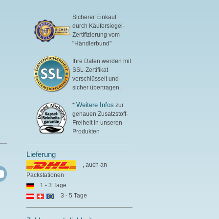
Sicherer Einkauf
durch Käufersiegel-
Zertifizierung vom
"Händlerbund"
Ihre Daten werden mit
SSL-Zertifikat
verschlüsselt und
sicher übertragen.
Weitere Infos
*
zur
genauen Zusatzstoff-
Freiheit in unseren
Produkten
Lieferung
, auch an
Packstationen
1 - 3 Tage
3 - 5 Tage