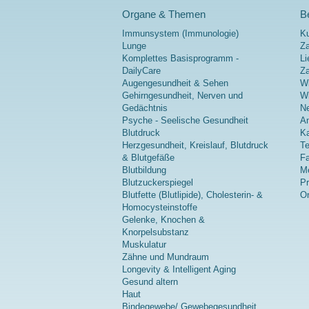
Organe & Themen
Be
Immunsystem (Immunologie)
K
Lunge
Za
Komplettes Basisprogramm -
Li
DailyCare
Z
Augengesundheit & Sehen
Wi
Gehirngesundheit, Nerven und
Wi
Gedächtnis
Ne
Psyche - Seelische Gesundheit
A
Blutdruck
Ka
Herzgesundheit, Kreislauf, Blutdruck
Te
& Blutgefäße
Fa
Blutbildung
Me
Blutzuckerspiegel
P
Blutfette (Blutlipide), Cholesterin- &
On
Homocysteinstoffe
Gelenke, Knochen &
Knorpelsubstanz
Muskulatur
Zähne und Mundraum
Longevity & Intelligent Aging
Gesund altern
Haut
Bindegewebe/ Gewebegesundheit,