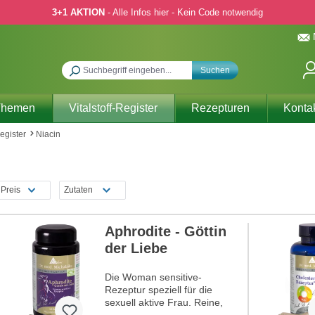
3+1 AKTION
- Alle Infos hier - Kein Code notwendig
Suchen
Themen
Vitalstoff-Register
Rezepturen
Konta
Register
Niacin
Preis
Zutaten
Aphrodite - Göttin
der Liebe
Die Woman sensitive-
Rezeptur speziell für die
sexuell aktive Frau. Reine,