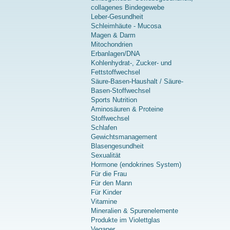
collagenes Bindegewebe
Leber-Gesundheit
Schleimhäute - Mucosa
Magen & Darm
Mitochondrien
Erbanlagen/DNA
Kohlenhydrat-, Zucker- und
Fettstoffwechsel
Säure-Basen-Haushalt / Säure-
Basen-Stoffwechsel
Sports Nutrition
Aminosäuren & Proteine
Stoffwechsel
Schlafen
Gewichtsmanagement
Blasengesundheit
Sexualität
Hormone (endokrines System)
Für die Frau
Für den Mann
Für Kinder
Vitamine
Mineralien & Spurenelemente
Produkte im Violettglas
Veganer