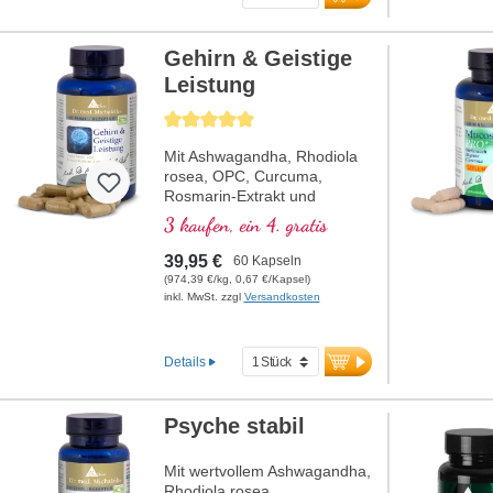
Gehirn & Geistige
Leistung
Durchschnittliche Bewertung von 5 von 5 Sternen
Mit Ashwagandha, Rhodiola
rosea, OPC, Curcuma,
Rosmarin-Extrakt und
Pantothensäure, welche zu
3 kaufen, ein 4. gratis
einer normalen geistigen
Leistungsfähigkeit beiträgt
39,95 €
60 Kapseln
und an der Synthese und
(974,39 €/kg, 0,67 €/Kapsel)
dem Stoffwechsel einiger
inkl. MwSt. zzgl
Versandkosten
Neurotransmitter beteiligt ist.
B-Vitamine bioaktiv!
Details
Psyche stabil
Mit wertvollem Ashwagandha,
Rhodiola rosea,