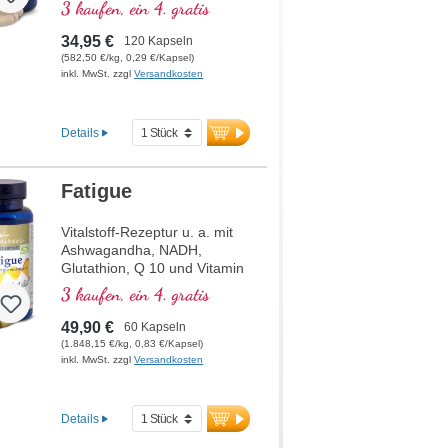
Monakolin K, Vitamin E,
3 kaufen, ein 4. gratis
Vitamin B3 und Beta-Glucan.
34,95 €
120 Kapseln
(582,50 €/kg, 0,29 €/Kapsel)
inkl. MwSt. zzgl
Versandkosten
Details
Fatigue
Vitalstoff-Rezeptur u. a. mit
Ashwagandha, NADH,
Glutathion, Q 10 und Vitamin
B12, welches zur
3 kaufen, ein 4. gratis
Verringerung von Müdigkeit
und Ermüdung beiträgt.
49,90 €
60 Kapseln
(1.848,15 €/kg, 0,83 €/Kapsel)
inkl. MwSt. zzgl
Versandkosten
Details