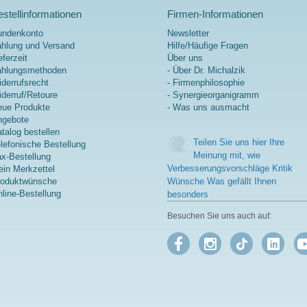
Muskeln & Knochen. Frei von
stellinformationen
künstlichen Zusätzen, mit
Firmen-Informationen
natürlicher Bourbon-Vanille &
undenkonto
Newsletter
Kokosblütenzucker für besten
hlung und Versand
Hilfe/Häufige Fragen
Geschmack. Entwickelt von
eferzeit
Über uns
Ärzten, produziert in
ahlungsmethoden
- Über Dr. Michalzik
Deutschland.
derrufsrecht
- Firmenphilosophie
derruf/Retoure
- Synergieorganigramm
Mehr Informationen zu
ue Produkte
- Was uns ausmacht
Young Athletes Complete
ngebote
Shake
talog bestellen
Teilen Sie uns hier Ihre
lefonische Bestellung
Meinung mit, wie
x-Bestellung
Verbesserungsvorschläge Kritik
in Merkzettel
roduktwünsche
Wünsche Was gefällt Ihnen
line-Bestellung
besonders
Besuchen Sie uns auch auf: