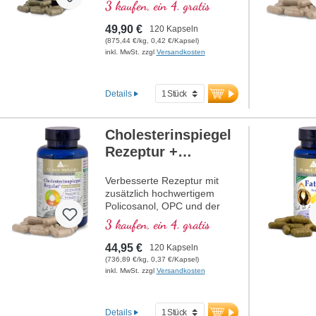
aufeinander abgestimmte
3 kaufen, ein 4. gratis
Naturstoffe zur Unterstützung
der Weiblichkeit.
49,90 €
120 Kapseln
(875,44 €/kg, 0,42 €/Kapsel)
inkl. MwSt. zzgl
Versandkosten
Details
Cholesterinspiegel
Rezeptur +
Policosanol
Verbesserte Rezeptur mit
zusätzlich hochwertigem
Policosanol, OPC und der
natürlichen Sodium-R-Alpha-
3 kaufen, ein 4. gratis
Liponsäure.
44,95 €
120 Kapseln
(736,89 €/kg, 0,37 €/Kapsel)
inkl. MwSt. zzgl
Versandkosten
Details