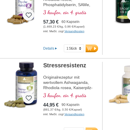
Phosphatidylserin, SAMe,
Omega 3 und Vitamin B12,
3 kaufen, ein 4. gratis
welches zu einer normalen
Funktion der Psyche beiträgt.
57,30 €
60 Kapseln
(1.469,23 €/kg, 0,96 €/Kapsel)
inkl. MwSt. zzgl
Versandkosten
Details
Stressresistenz
Originalrezeptur mit
wertvollem Ashwaganda,
Rhodiola rosea, Kaiserpilz-
Extrakt, Reishi und
3 kaufen, ein 4. gratis
Pantothensäure, welche zu
einer normalen geistigen
44,95 €
90 Kapseln
Leistung beiträgt. Vitamin E
(881,37 €/kg, 0,50 €/Kapsel)
trägt zum Schutz der Zellen
inkl. MwSt. zzgl
Versandkosten
vor oxidativem Stress bei.