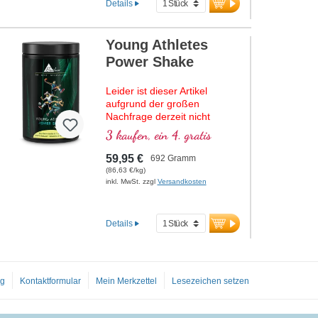
Details
Young Athletes
Power Shake
Leider ist dieser Artikel
aufgrund der großen
Nachfrage derzeit nicht
lieferbar. Einen genauen
3 kaufen, ein 4. gratis
Liefertermin können wir
momentan noch nicht
59,95 €
692 Gramm
nennen.
(86,63 €/kg)
inkl. MwSt. zzgl
Versandkosten
Premium-Shake für
ambitionierte junge Sportler!
Enthält hochwertiges Whey-
Details
Protein-Isolat mit BCAAs &
EAAs, ergänzt durch Creatin,
D-Ribose & Acetyl-L-Carnitin
für mehr Energie, Ausdauer &
Regeneration. Sango-
og
Kontaktformular
Mein Merkzettel
Lesezeichen setzen
Korallen liefern wertvolles
Calcium & Magnesium für