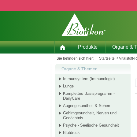
 Hauptinhalt springen
Zur Suche springen
Zur Hauptnavigation springen
Produkte
Organe & 
Sie befinden sich hier:
Startseite
Vitalstoff-
Organe & Themen
Immunsystem (Immunologie)
Lunge
Komplettes Basisprogramm -
DailyCare
Augengesundheit & Sehen
Gehirngesundheit, Nerven und
Gedächtnis
Psyche - Seelische Gesundheit
Blutdruck