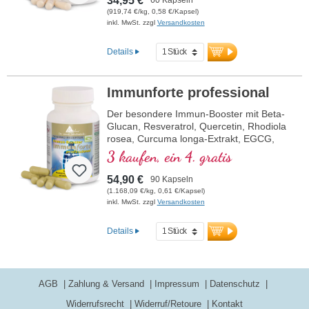
34,95 €
(919,74 €/kg, 0,58 €/Kapsel)
inkl. MwSt. zzgl
Versandkosten
Details
Immunforte professional
Der besondere Immun-Booster mit Beta-
Glucan, Resveratrol, Quercetin, Rhodiola
rosea, Curcuma longa-Extrakt, EGCG,
und Piperin-Extrakt. Vitamin D3, Vitamin
3 kaufen, ein 4. gratis
C, Selen und Zink tragen zu einer
normalen Funktion des Immunsystems
54,90 €
90 Kapseln
bei.
(1.168,09 €/kg, 0,61 €/Kapsel)
inkl. MwSt. zzgl
Versandkosten
Details
AGB
Zahlung & Versand
Impressum
Datenschutz
Widerrufsrecht
Widerruf/Retoure
Kontakt