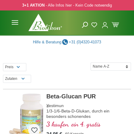
3+1 AKTION
- Alle Infos hier - Kein Code notwendig
 Hauptinhalt springen
Zur Suche springen
Zur Hauptnavigation springen
Hilfe & Beratung
+31 (0)4320-41073
Preis
Zutaten
Beta-Glucan PUR
Yestimun
®
1/3-1/6-Beta-D-Glukan, durch ein
besonders schonendes
Extraktionsverfahren hergestellt
3 kaufen, ein 4. gratis
60 Kapseln