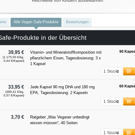
Reichweite von Kindern aufbewahren.
hme
Alle Vegan Safe-Produkte
Bewertungen
afe-Produkte in der Übersicht
90 Kapse
39,95 €
Vitamin- und Mineralstoffkomposition mit
(1.175,00 €/kg,
pflanzlichem Eisen, Tagesdosierung: 3 x
0,44 €/Kapsel)
1 Kapsel
60 Kapse
33,95 €
Jede Kapsel 90 mg DHA und 180 mg
(399,41 €/kg,
EPA, Tagesdosierung: 2 Kapseln
0,57 €/Kapsel)
3,70 €
Ratgeber „Was Veganer unbedingt
wissen müssen“, 40 Seiten