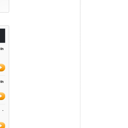
ln
ln
-