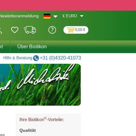
€
EURO
Newletteranmeldung
0,00 €
kt
Über Biotikon
+31 (0)4320-41073
Hilfe & Beratung
®
Ihre Biotikon
-Vorteile:
Qualität
nes