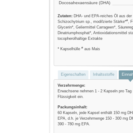
Docosahexaensäure (DHA)
Zutaten:
DHA- und EPA-reiches Öl aus der 
#
Schizochytrium sp., modifzierte Stärke*
, 
Glycerin*, Geliermittel Carrageen*, Säurereg
Dinatriumphosphat*, Antioxidationsmittel st
tocopherolhaltige Extrakte
#
* Kapselhülle
aus Mais
Eigenschaften
Inhaltsstoffe
Einna
Verzehrmenge:
Erwachsene nehmen 1 - 2 Kapseln pro Tag 
Flüssigkeit ein.
Packungsinhalt:
60 Kapseln, jede Kapsel enthält 150 mg D
EPA, d.h. je Verzehrmenge 150 - 300 mg D
390 - 780 mg EPA.