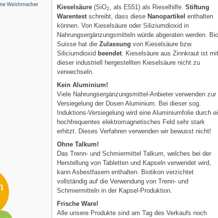
Kieselsäure
(SiO
, als E551) als Rieselhilfe.
Stiftung
2
Warentest
schreibt, dass diese
Nanopartikel
enthalten
können. Von Kieselsäure oder Siliziumdioxid in
Nahrungsergänzungsmitteln würde abgeraten werden. Bi
Suisse hat die
Zulassung
von Kieselsäure bzw.
Siliciumdioxid
beendet
. Kieselsäure aus Zinnkraut ist mi
dieser industriell hergestellten Kieselsäure nicht zu
verwechseln.
Kein Aluminium!
Viele Nahrungsergänzungsmittel-Anbieter verwenden zur
Versiegelung der Dosen Aluminium. Bei dieser sog.
Induktions-Versiegelung wird eine Aluminiumfolie durch e
hochfrequentes elektromagnetisches Feld sehr stark
erhitzt. Dieses Verfahren verwenden wir bewusst nicht!
Ohne Talkum!
Das Trenn- und Schmiermittel Talkum, welches bei der
Herstellung von Tabletten und Kapseln verwendet wird,
kann Asbestfasern enthalten. Biotikon verzichtet
vollständig auf die Verwendung von Trenn- und
Schmiermitteln in der Kapsel-Produktion.
Frische Ware!
Alle unsere Produkte sind am Tag des Verkaufs noch