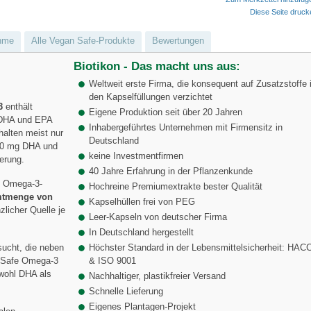
Diese Seite druc
hme
Alle Vegan Safe-Produkte
Bewertungen
Biotikon - Das macht uns aus:
Weltweit erste Firma, die konsequent auf Zusatzstoffe 
den Kapselfüllungen verzichtet
3
enthält
Eigene Produktion seit über 20 Jahren
n DHA und EPA
Inhabergeführtes Unternehmen mit Firmensitz in
halten meist nur
Deutschland
80 mg DHA und
keine Investmentfirmen
erung.
40 Jahre Erfahrung in der Pflanzenkunde
e Omega-3-
Hochreine Premiumextrakte bester Qualität
tmenge von
Kapselhüllen frei von PEG
zlicher Quelle je
Leer-Kapseln von deutscher Firma
In Deutschland hergestellt
sucht, die neben
Höchster Standard in der Lebensmittelsicherheit: HAC
n Safe Omega-3
& ISO 9001
owohl DHA als
Nachhaltiger, plastikfreier Versand
Schnelle Lieferung
Eigenes Plantagen-Projekt