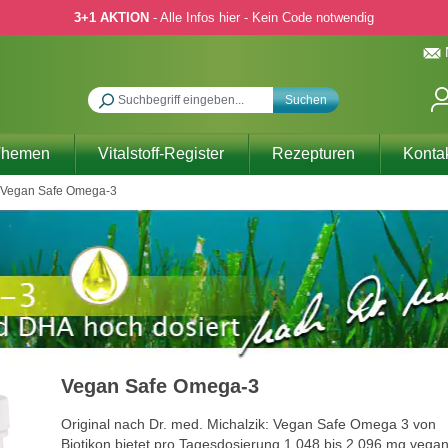
3+1 AKTION
- Alle Infos hier - Kein Code notwendig
Suchen
Themen
Vitalstoff-Register
Rezepturen
Konta
Vegan Safe Omega-3
Vegan Safe Omega-3
Original nach Dr. med. Michalzik: Vegan Safe Omega 3 von
Biotikon bietet pro Tagesdosierung 1.048 bis 2.096 mg vega