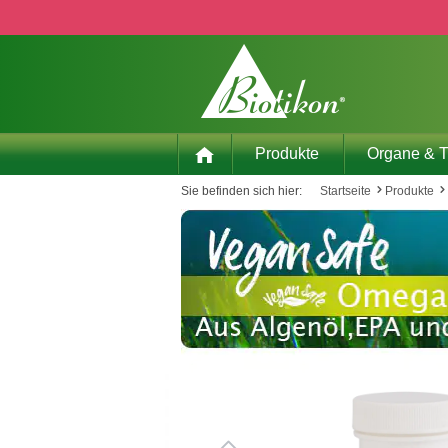
 Hauptinhalt springen
Zur Suche springen
Zur Hauptnavigation springen
Produkte
Organe & 
Sie befinden sich hier:
Startseite
Produkte