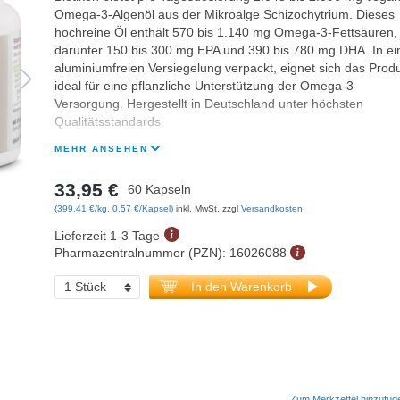
Omega-3-Algenöl aus der Mikroalge Schizochytrium. Dieses
hochreine Öl enthält 570 bis 1.140 mg Omega-3-Fettsäuren,
darunter 150 bis 300 mg EPA und 390 bis 780 mg DHA. In ei
aluminiumfreien Versiegelung verpackt, eignet sich das Prod
ideal für eine pflanzliche Unterstützung der Omega-3-
Versorgung. Hergestellt in Deutschland unter höchsten
Qualitätsstandards.
MEHR ANSEHEN
33,95 €
60 Kapseln
(399,41 €/kg, 0,57 €/Kapsel)
inkl. MwSt. zzgl
Versandkosten
Lieferzeit 1-3 Tage
Pharmazentralnummer (PZN):
16026088
In den Warenkorb
Zum Merkzettel hinzufüg