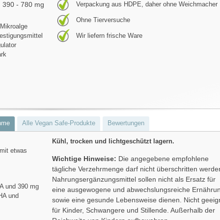
390 - 780 mg
Verpackung aus HDPE, daher ohne Weichmacher
Ohne Tierversuche
Mikroalge
Festigungsmittel
Wir liefern frische Ware
ulator
ark
hme
Alle Vegan Safe-Produkte
Bewertungen
Kühl, trocken und lichtgeschützt lagern.
mit etwas
Wichtige Hinweise:
Die angegebene empfohlene
tägliche Verzehrmenge darf nicht überschritten werde
Nahrungsergänzungsmittel sollen nicht als Ersatz für
HA und 390 mg
eine ausgewogene und abwechslungsreiche Ernähru
HA und
sowie eine gesunde Lebensweise dienen. Nicht geeig
für Kinder, Schwangere und Stillende. Außerhalb der