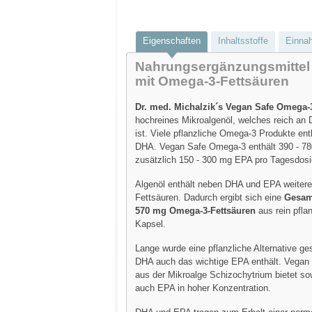
Eigenschaften
Inhaltsstoffe
Einna
Nahrungsergänzungsmittel
mit Omega-3-Fettsäuren
Dr. med. Michalzik´s Vegan Safe Omega-
hochreines Mikroalgenöl, welches reich a
ist. Viele pflanzliche Omega-3 Produkte ent
DHA. Vegan Safe Omega-3 enthält 390 - 7
zusätzlich 150 - 300 mg EPA pro Tagesdosi
Algenöl enthält neben DHA und EPA weiter
Fettsäuren. Dadurch ergibt sich eine
Gesam
570 mg Omega-3-Fettsäuren
aus rein pflan
Kapsel.
Lange wurde eine pflanzliche Alternative ge
DHA auch das wichtige EPA enthält. Vega
aus der Mikroalge Schizochytrium bietet s
auch EPA in hoher Konzentration.