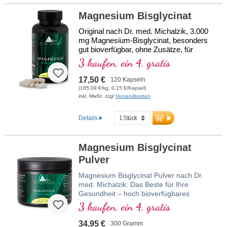
ausschließlich in dieser Pflanze
vorkommt. Unser Premium-Grüntee-
Magnesium Bisglycinat
Extrakt wird besonders schonend
verarbeitet, ist laborgeprüft und frei von
Original nach Dr. med. Michalzik, 3.000 
Zusätzen. Hergestellt in Deutschland, 100
mg Magnesium-Bisglycinat, besonders 
% vegan, laborgeprüft und ohne
gut bioverfügbar, ohne Zusätze, für 
Gentechnik.
Stoffwechsel, Muskulatur, Nerven und 
3 kaufen, ein 4. gratis
mehr Informationen zu L-Theanin
Psyche. Unsere spezielle Formel 
gewährleistet eine hohe Absorption und 
17,50 €
120 Kapseln
100–200 mg L-Theanin pro Tagesdosis
reduziert Magen-Darm-
(165,09 €/kg, 0,15 €/Kapsel)
(1–2 Kapseln)
Beschwerden.Die hochreinen 
inkl. MwSt. zzgl
Versandkosten
Enthält zusätzlich 35,8–71,6 mg
pflanzlichen Kapselhüllen sind frei von 
Magnesium (9,6–19,1 % NRV)
PEG und Carrageen, und das Siegel ist 
Details
Gewonnen aus kontrolliertem Premium-
Aluminium-frei. Produziert in 
Grüntee-Extrakt
Deutschland unter den höchsten 
L-Theanin ist eine Aminosäure, die nur in
Standards, basierend auf über 40 Jahren 
Magnesium Bisglycinat
der Teepflanze vorkommt
Vitalstoff-Expertise und über 20 Jahren 
Schonende Verarbeitung & streng
Pulver
Produktionserfahrung.Magnesium-
geprüfte Rohstoffqualität
Bisglycinat nach Dr. med. Michalzik – für 
Magnesium Bisglycinat Pulver nach Dr.
100 % vegan, frei von Zusätzen und
eine optimale Versorgung mit diesem 
med. Michalzik: Das Beste für Ihre
lebenswichtigen Mineral, bewährt, 
ohne Gentechnik
Gesundheit – hoch bioverfügbares
zertifiziert und nachhaltig. Perfekt für 
Von Ärzten entwickelt, laborgeprüft
Magnesium für eine optimale Versorgung
3 kaufen, ein 4. gratis
Veganer und Vegetarier geeignet.
Hergestellt in Deutschland – höchste
Ihres Körpers! Unterstützt effektiv die
Qualitätsstandards
Funktion von Muskeln, Nerven und den
34,95 €
300 Gramm
Ein Originalprodukt von Biotikon® nach