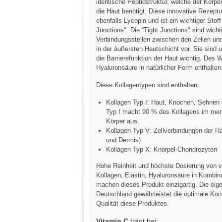
identische Peptidstruktur, welche der Körpe
die Haut benötigt. Diese innovative Rezeptu
ebenfalls Lycopin und ist ein wichtiger Stoff 
Junctions". Die “Tight Junctions" sind wicht
Verbindungsstellen zwischen den Zellen u
in der äußersten Hautschicht vor. Sie sind 
die Barrierefunktion der Haut wichtig. Des W
Hyaluronsäure in natürlicher Form enthalten
Diese Kollagentypen sind enthalten:
Kollagen Typ I: Haut, Knochen, Sehnen 
Typ I macht 90 % des Kollagens im me
Körper aus.
Kollagen Typ V: Zellverbindungen der H
und Dermis)
Kollagen Typ X: Knorpel-Chondrozyten
Hohe Reinheit und höchste Dosierung von 
Kollagen, Elastin, Hyaluronsäure in Kombin
machen dieses Produkt einzigartig. Die eig
Deutschland gewährleistet die optimale Kont
Qualität diese Produktes.
Vitamin C
trägt bei: