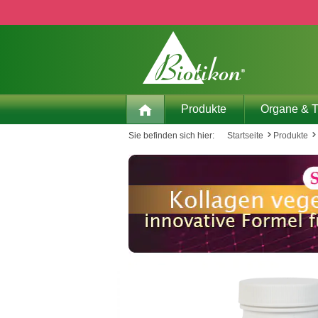
 Hauptinhalt springen
Zur Suche springen
Zur Hauptnavigation springen
Produkte
Organe & 
Sie befinden sich hier:
Startseite
Produkte