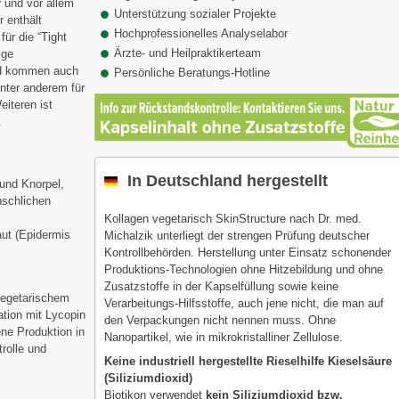
r und vor allem
Unterstützung sozialer Projekte
r enthält
Hochprofessionelles Analyselabor
für die “Tight
Ärzte- und Heilpraktikerteam
ige
nd kommen auch
Persönliche Beratungs-Hotline
unter anderem für
eiteren ist
.
In Deutschland hergestellt
und Knorpel,
nschlichen
Kollagen vegetarisch SkinStructure nach Dr. med.
aut (Epidermis
Michalzik unterliegt der strengen Prüfung deutscher
Kontrollbehörden. Herstellung unter Einsatz schonender
Produktions-Technologien ohne Hitzebildung und ohne
Zusatzstoffe in der Kapselfüllung sowie keine
vegetarischem
Verarbeitungs-Hilfsstoffe, auch jene nicht, die man auf
ation mit Lycopin
den Verpackungen nicht nennen muss. Ohne
ene Produktion in
Nanopartikel, wie in mikrokristalliner Zellulose.
rolle und
Keine industriell hergestellte Rieselhilfe Kieselsäure
(Siliziumdioxid)
Biotikon verwendet
kein Siliziumdioxid bzw.