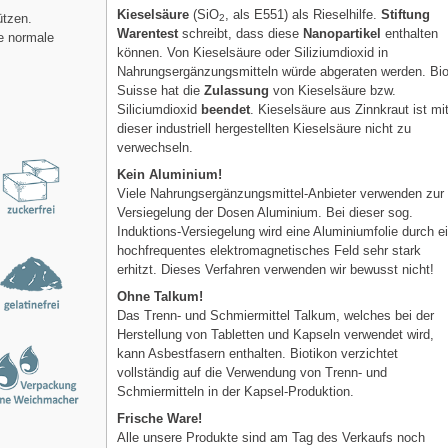
Kieselsäure
(SiO
, als E551) als Rieselhilfe.
Stiftung
ützen.
2
Warentest
schreibt, dass diese
Nanopartikel
enthalten
ie normale
können. Von Kieselsäure oder Siliziumdioxid in
Nahrungsergänzungsmitteln würde abgeraten werden. Bi
Suisse hat die
Zulassung
von Kieselsäure bzw.
Siliciumdioxid
beendet
. Kieselsäure aus Zinnkraut ist mi
dieser industriell hergestellten Kieselsäure nicht zu
verwechseln.
Kein Aluminium!
Viele Nahrungsergänzungsmittel-Anbieter verwenden zur
Versiegelung der Dosen Aluminium. Bei dieser sog.
Induktions-Versiegelung wird eine Aluminiumfolie durch e
hochfrequentes elektromagnetisches Feld sehr stark
erhitzt. Dieses Verfahren verwenden wir bewusst nicht!
Ohne Talkum!
Das Trenn- und Schmiermittel Talkum, welches bei der
Herstellung von Tabletten und Kapseln verwendet wird,
kann Asbestfasern enthalten. Biotikon verzichtet
vollständig auf die Verwendung von Trenn- und
Schmiermitteln in der Kapsel-Produktion.
Frische Ware!
Alle unsere Produkte sind am Tag des Verkaufs noch