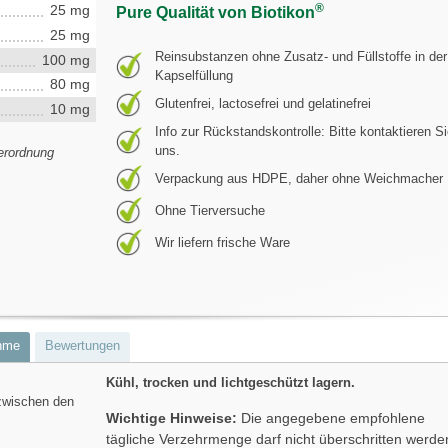
®
25 mg
Pure Qualität von Biotikon
25 mg
Reinsubstanzen ohne Zusatz- und Füllstoffe in der
100 mg
Kapselfüllung
80 mg
Glutenfrei, lactosefrei und gelatinefrei
10 mg
Info zur Rückstandskontrolle: Bitte kontaktieren S
uns.
erordnung
Verpackung aus HDPE, daher ohne Weichmacher
Ohne Tierversuche
Wir liefern frische Ware
hme
Bewertungen
Kühl, trocken und lichtgeschützt lagern.
zwischen den
Wichtige Hinweise:
Die angegebene empfohlene
tägliche Verzehrmenge darf nicht überschritten werde