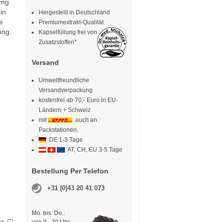
 mg
in
Hergestellt in Deutschland
e
Premiumextrakt-Qualität
ung.
Kapselfüllung frei von
Zusatzstoffen*
Versand
Umweltfreundliche
Versandverpackung
kostenfrei ab 70,- Euro in EU-
Ländern + Schweiz
mit
auch an
Packstationen,
DE 1-3 Tage
AT, CH, EU 3-5 Tage
Bestellung Per Telefon
+31 (0)43 20 41 073
Mo. bis. Do.:
en