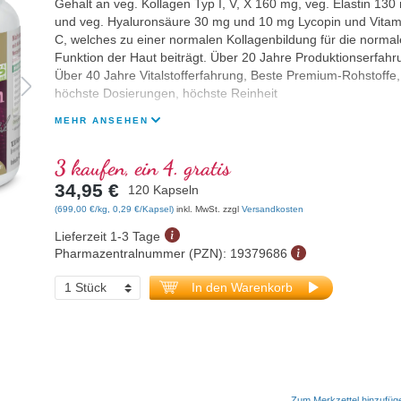
Gehalt an veg. Kollagen Typ I, V, X 160 mg, veg. Elastin 130
und veg. Hyaluronsäure 30 mg und 10 mg Lycopin und Vitam
C, welches zu einer normalen Kollagenbildung für die normal
Funktion der Haut beiträgt. Über 20 Jahre Produktionserfahr
Über 40 Jahre Vitalstofferfahrung, Beste Premium-Rohstoffe,
höchste Dosierungen, höchste Reinheit
MEHR ANSEHEN
3 kaufen, ein 4. gratis
34,95 €
120 Kapseln
(699,00 €/kg, 0,29 €/Kapsel)
inkl. MwSt. zzgl
Versandkosten
Lieferzeit 1-3 Tage
Pharmazentralnummer (PZN):
19379686
In den Warenkorb
Zum Merkzettel hinzufüg