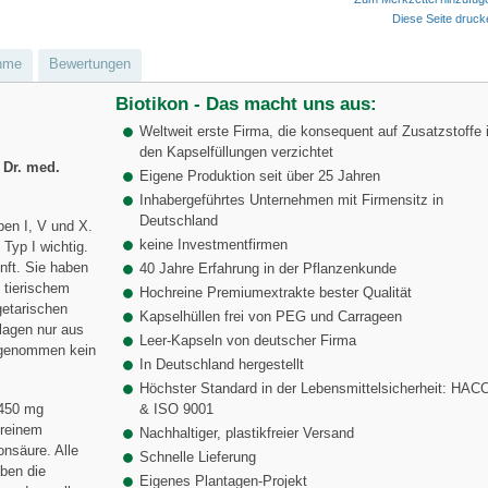
Diese Seite druc
hme
Bewertungen
Biotikon - Das macht uns aus:
Weltweit erste Firma, die konsequent auf Zusatzstoffe 
den Kapselfüllungen verzichtet
 Dr. med.
Eigene Produktion seit über 25 Jahren
Inhabergeführtes Unternehmen mit Firmensitz in
Deutschland
pen I, V und X.
keine Investmentfirmen
 Typ I wichtig.
nft. Sie haben
40 Jahre Erfahrung in der Pflanzenkunde
i tierischem
Hochreine Premiumextrakte bester Qualität
getarischen
Kapselhüllen frei von PEG und Carrageen
llagen nur aus
Leer-Kapseln von deutscher Firma
 genommen kein
In Deutschland hergestellt
Höchster Standard in der Lebensmittelsicherheit: HAC
 450 mg
& ISO 9001
 reinem
Nachhaltiger, plastikfreier Versand
nsäure. Alle
Schnelle Lieferung
ben die
Eigenes Plantagen-Projekt