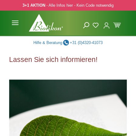
3+1 AKTION
- Alle Infos hier - Kein Code notwendig
 Hauptinhalt springen
Zur Suche springen
Zur Hauptnavigation springen
Hilfe & Beratung
+31 (0)4320-41073
Lassen Sie sich informieren!