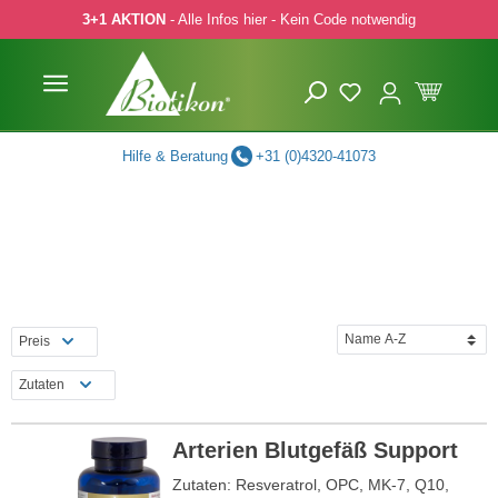
3+1 AKTION
- Alle Infos hier - Kein Code notwendig
 Hauptinhalt springen
Zur Suche springen
Zur Hauptnavigation springen
Hilfe & Beratung
+31 (0)4320-41073
Preis
Zutaten
Arterien Blutgefäß Support
Zutaten: Resveratrol, OPC, MK-7, Q10,