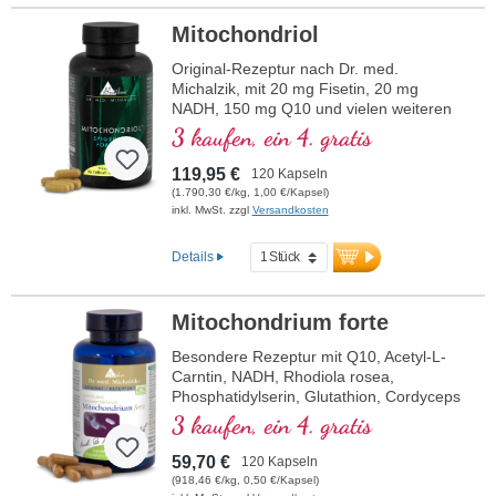
Mitochondriol
Original-Rezeptur nach Dr. med.
Michalzik, mit 20 mg Fisetin, 20 mg
NADH, 150 mg Q10 und vielen weiteren
wichtigen Mitochondrien-Mitteln. Mit dem
3 kaufen, ein 4. gratis
Bioverfügbarkeitsverstärker D-Pinitol.
Kapselhüllen vegan und ohne PEG und
119,95 €
120 Kapseln
Carrageen und Aluminium freies Siegel,
(1.790,30 €/kg, 1,00 €/Kapsel)
Mitochondrialer PGC-1α-Aktivator, ohne
inkl. MwSt. zzgl
Versandkosten
Zusätze, hochreine Qualität. 40 Jahre
Vitalstoffexpertise und über 20-jährige
Details
Produktionserfahrung.
Mitochondrium forte
Besondere Rezeptur mit Q10, Acetyl-L-
Carntin, NADH, Rhodiola rosea,
Phosphatidylserin, Glutathion, Cordyceps
und Kupfer, welches zu einem normalen
3 kaufen, ein 4. gratis
Stoffwechsel zur Energiegewinnung
beiträgt (in Form von ATP in der
59,70 €
120 Kapseln
Zellatmungskette).
(918,46 €/kg, 0,50 €/Kapsel)