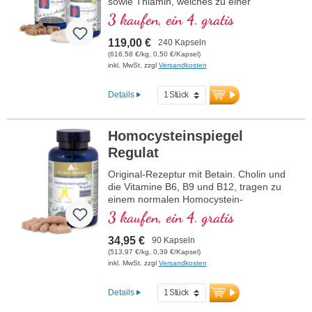
sowie Thiamin, welches zu einer
normalen Herzfunktion beiträgt. (Rezeptur
3 kaufen, ein 4. gratis
1 und Rezeptur 2)
119,00 €
240 Kapseln
(616,58 €/kg, 0,50 €/Kapsel)
inkl. MwSt. zzgl
Versandkosten
Details
Homocysteinspiegel
Regulat
Original-Rezeptur mit Betain. Cholin und
die Vitamine B6, B9 und B12, tragen zu
einem normalen Homocystein-
Stoffwechsel bei. Betain muss mit mind.
3 kaufen, ein 4. gratis
1,5 g enthalten sein, um eine Wirkung auf
den Homocysteinspiegel zu haben. B-
34,95 €
90 Kapseln
Vitamine in bioaktiver Form.
(513,97 €/kg, 0,39 €/Kapsel)
inkl. MwSt. zzgl
Versandkosten
Details