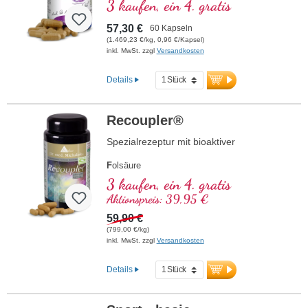
3 kaufen, ein 4. gratis
57,30 €
60 Kapseln
(1.469,23 €/kg, 0,96 €/Kapsel)
inkl. MwSt. zzgl
Versandkosten
Details
Recoupler®
Spezialrezeptur mit bioaktiver
F
olsäure
A
rginin
3 kaufen, ein 4. gratis
L
ycopin
Aktionspreis: 39,95 €
C
urcuma
C
59,90 €
urcumin
A
(799,00 €/kg)
scorbinsäure
inkl. MwSt. zzgl
Versandkosten
R
esveratrol
E
(Vitamin E)
B
(Vitamin B12)
Details