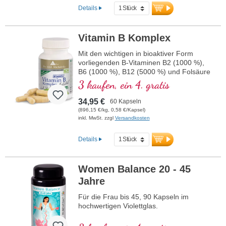
Details
Vitamin B Komplex
Mit den wichtigen in bioaktiver Form
vorliegenden B-Vitaminen B2 (1000 %),
B6 (1000 %), B12 (5000 %) und Folsäure
(400 %) sowie allen anderen B-Vitaminen.
3 kaufen, ein 4. gratis
Mit Methylcobalamin und
Adenosylcobalamin.
34,95 €
60 Kapseln
(896,15 €/kg, 0,58 €/Kapsel)
inkl. MwSt. zzgl
Versandkosten
Details
Women Balance 20 - 45
Jahre
Für die Frau bis 45, 90 Kapseln im
hochwertigen Violettglas.