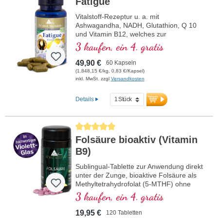
Fatigue
Vitalstoff-Rezeptur u. a. mit
Ashwagandha, NADH, Glutathion, Q 10
und Vitamin B12, welches zur
Verringerung von Müdigkeit und
3 kaufen, ein 4. gratis
Ermüdung beiträgt.
49,90 €
60 Kapseln
(1.848,15 €/kg, 0,83 €/Kapsel)
inkl. MwSt. zzgl
Versandkosten
Details
Durchschnittliche Bewertung von 5 von 5 Sternen
Folsäure bioaktiv (Vitamin
B9)
Sublingual-Tablette zur Anwendung direkt
unter der Zunge, bioaktive Folsäure als
Methyltetrahydrofolat (5-MTHF) ohne
Zusatzstoffe, im Violettglas
3 kaufen, ein 4. gratis
19,95 €
120 Tabletten