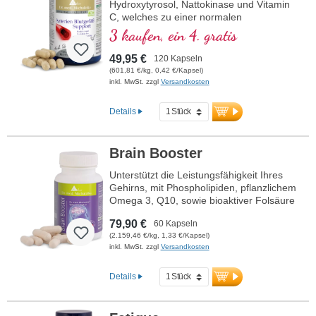
Hydroxytyrosol, Nattokinase und Vitamin
C, welches zu einer normalen
Kollagenbildung für eine normale Funktion
3 kaufen, ein 4. gratis
der Blutgefäße beiträgt. Die B-Vitamine
liegen in bioaktiver Form vor.
49,95 €
120 Kapseln
(601,81 €/kg, 0,42 €/Kapsel)
inkl. MwSt. zzgl
Versandkosten
Details
Brain Booster
Unterstützt die Leistungsfähigkeit Ihres
Gehirns, mit Phospholipiden, pflanzlichem
Omega 3, Q10, sowie bioaktiver Folsäure
und bioaktivem Vitamin B12.
79,90 €
60 Kapseln
(2.159,46 €/kg, 1,33 €/Kapsel)
inkl. MwSt. zzgl
Versandkosten
Details