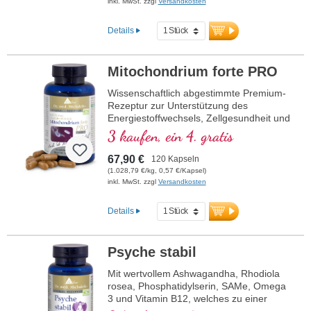
inkl. MwSt. zzgl
Versandkosten
Details
Mitochondrium forte PRO
Wissenschaftlich abgestimmte Premium-
Rezeptur zur Unterstützung des
Energiestoffwechsels, Zellgesundheit und
die Zellatmung in den Mitochondrien.
3 kaufen, ein 4. gratis
Enthält Resveratrol, OPC, Q10, NADH
und Thiamin zur Förderung des
67,90 €
120 Kapseln
Energiestoffwechsels sowie bioaktive
(1.028,79 €/kg, 0,57 €/Kapsel)
Folsäure (Methyltetrahydrofolat), die
inkl. MwSt. zzgl
Versandkosten
direkt verwendet werden kann. Mit R-
Alpha-Liponsäure in der wertvollen
Details
Sodium-R-Lipoat-Form. Vegan,
gentechnikfrei und in Deutschland
produziert. Aluminiumfreie Versiegelung
Psyche stabil
und über 20 Jahre Erfahrung garantieren
höchste Qualität. Von Ärzten entwickelt.
Mit wertvollem Ashwagandha, Rhodiola
rosea, Phosphatidylserin, SAMe, Omega
mehr Informationen zu
3 und Vitamin B12, welches zu einer
Mitochondrium forte PRO
normalen Funktion der Psyche beiträgt.