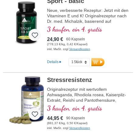
Sport - basic
Neue, verbesserte Rezeptur: Jetzt mit den
Vitaminen E und K! Originalrezeptur nach
Dr. med. Michalzik, basierend auf
modernster wissenschaftlicher Forschung.
3 kaufen, ein 4. gratis
B-Vitamine 2, 6, 12 und Folsäure in
bioaktiver Form.
24,90 €
60 Kapseln
(778,13 €/kg, 0,42 €/Kapsel)
inkl. MwSt. zzgl
Versandkosten
Details
Stressresistenz
Originalrezeptur mit wertvollem
Ashwaganda, Rhodiola rosea, Kaiserpilz-
Extrakt, Reishi und Pantothensäure,
welche zu einer normalen geistigen
3 kaufen, ein 4. gratis
Leistung beiträgt. Vitamin E trägt zum
Schutz der Zellen vor oxidativem Stress
44,95 €
90 Kapseln
bei.
(881,37 €/kg, 0,50 €/Kapsel)
inkl. MwSt. zzgl
Versandkosten