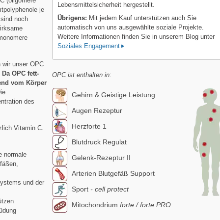
C (oligomere
Lebensmittelsicherheit hergestellt.
tpolyphenole je
Übrigens:
Mit jedem Kauf unterstützen auch Sie
 sind noch
automatisch von uns ausgewählte soziale Projekte.
wirksame
Weitere Informationen finden Sie in unserem Blog unter
e monomere
Soziales Engagement
n wir unser OPC
.
Da OPC fett-
OPC ist enthalten in:
gend vom Körper
ie
Gehirn & Geistige Leistung
ntration des
Augen Rezeptur
Herzforte 1
lich Vitamin C.
Blutdruck Regulat
ie normale
Gelenk-Rezeptur II
efäßen,
Arterien Blutgefäß Support
systems und der
Sport
- cell protect
ützen
Mitochondrium
forte / forte PRO
müdung