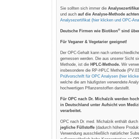
Sie sollten sich immer die
Analysezertifika
und auch
auf die Analyse-Methode achten
Analysezertifikat (hier klicken und OPC-An
®
Deutsche Firmen wie Biotikon
sind über
Für Veganer & Vegetarier geeignet!
Der OPC-Gehalt kann nach unterschiedlic
gemessen werden. Die aus unserer Sicht si
Methode, ist die
HPLC-Methode.
Wir verw
insbesondere die RP-HPLC Methode (PV.0
Prüfvorschrift für OPC Analysen (hier klic
welche die am häufigsten verwendete Anal
hochwertigen Pflanzenstoffen darstellt.
Für OPC nach Dr. Michalzik werden hoch
in Deutschland unter Aufsicht von Mediz
verarbeitet.
OPC nach Dr. med. Michalzik enthält durc
jegliche Füllstoffe
(dadurch höhere Produk
Verwendung ausschließlich natürlicher Subs