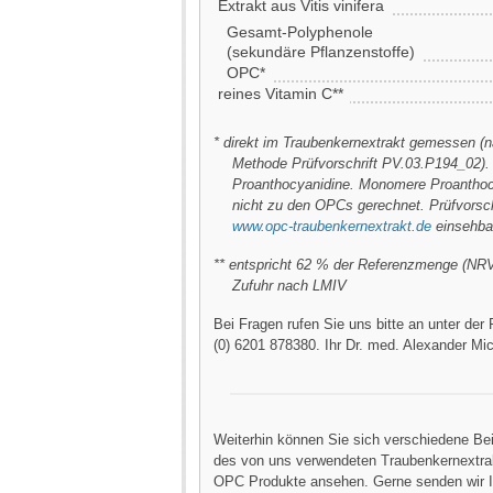
Extrakt aus Vitis vinifera
Gesamt-Polyphenole
(sekundäre Pflanzenstoffe)
OPC*
reines Vitamin C**
* direkt im Traubenkernextrakt gemessen 
Methode Prüfvorschrift PV.03.P194_02)
Proanthocyanidine. Monomere Proanthoc
nicht zu den OPCs gerechnet. Prüfvorschr
www.opc-traubenkernextrakt.de
einsehba
** entspricht 62 % der Referenzmenge (NRV)
Zufuhr nach LMIV
Bei Fragen rufen Sie uns bitte an unter de
(0) 6201 878380. Ihr Dr. med. Alexander Mic
Weiterhin können Sie sich verschiedene Be
des von uns verwendeten Traubenkernextra
OPC Produkte ansehen. Gerne senden wir I