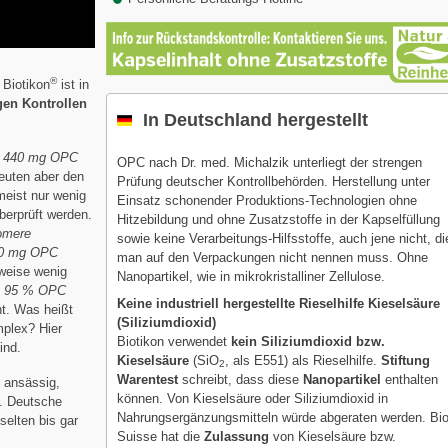
®
 Biotikon
ist in
gen Kontrollen
In Deutschland hergestellt
e
440 mg OPC
OPC nach Dr. med. Michalzik unterliegt der strengen
euten aber den
Prüfung deutscher Kontrollbehörden. Herstellung unter
meist nur wenig
Einsatz schonender Produktions-Technologien ohne
überprüft werden.
Hitzebildung und ohne Zusatzstoffe in der Kapselfüllung
omere
sowie keine Verarbeitungs-Hilfsstoffe, auch jene nicht, di
0 mg OPC
man auf den Verpackungen nicht nennen muss. Ohne
lweise wenig
Nanopartikel, wie in mikrokristalliner Zellulose.
it 95 % OPC
Keine industriell hergestellte Rieselhilfe Kieselsäure
nt. Was heißt
(Siliziumdioxid)
mplex? Hier
Biotikon verwendet
kein Siliziumdioxid bzw.
ind.
Kieselsäure
(SiO
, als E551) als Rieselhilfe.
Stiftung
2
Warentest
schreibt, dass diese
Nanopartikel
enthalten
 ansässig,
können. Von Kieselsäure oder Siliziumdioxid in
. Deutsche
Nahrungsergänzungsmitteln würde abgeraten werden. Bi
selten bis gar
Suisse hat die
Zulassung
von Kieselsäure bzw.