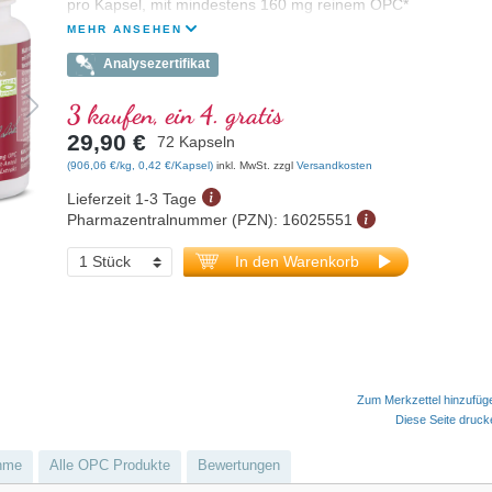
pro Kapsel, mit mindestens 160 mg reinem OPC*
MEHR ANSEHEN
Analysezertifikat
3 kaufen, ein 4. gratis
29,90 €
72 Kapseln
(906,06 €/kg, 0,42 €/Kapsel)
inkl. MwSt. zzgl
Versandkosten
Lieferzeit 1-3 Tage
Pharmazentralnummer (PZN):
16025551
In den Warenkorb
Zum Merkzettel hinzufüg
Diese Seite druc
hme
Alle OPC Produkte
Bewertungen