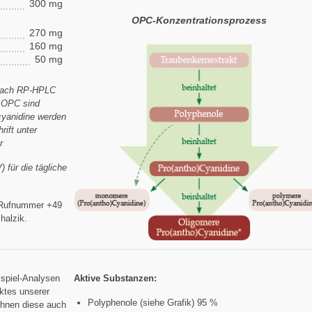
300 mg
OPC-Konzentrationsprozess
270 mg
160 mg
50 mg
(nach RP-HPLC
. OPC sind
yanidine werden
ift unter
r
 für die tägliche
r Rufnummer +49
halzik.
ispiel-Analysen
Aktive Substanzen:
ktes unserer
Polyphenole (siehe Grafik) 95 %
hnen diese auch