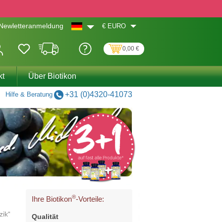
€
EURO
Newletteranmeldung
0,00 €
kt
Über Biotikon
+31 (0)4320-41073
Hilfe & Beratung
®
Ihre Biotikon
-Vorteile:
ik“
Qualität