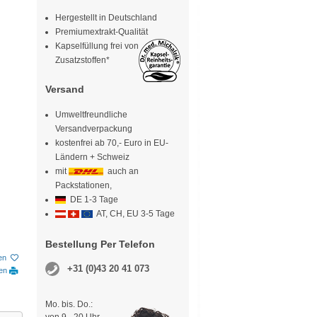
Hergestellt in Deutschland
Premiumextrakt-Qualität
Kapselfüllung frei von
Zusatzstoffen*
Versand
Umweltfreundliche
Versandverpackung
kostenfrei ab 70,- Euro in EU-
Ländern + Schweiz
mit
auch an
Packstationen,
DE 1-3 Tage
AT, CH, EU 3-5 Tage
Bestellung Per Telefon
en
+31 (0)43 20 41 073
ken
Mo. bis. Do.: