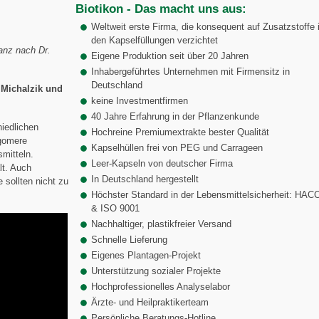
Biotikon - Das macht uns aus:
Weltweit erste Firma, die konsequent auf Zusatzstoffe 
den Kapselfüllungen verzichtet
anz nach Dr.
Eigene Produktion seit über 20 Jahren
Inhabergeführtes Unternehmen mit Firmensitz in
Deutschland
 Michalzik und
keine Investmentfirmen
40 Jahre Erfahrung in der Pflanzenkunde
hiedlichen
Hochreine Premiumextrakte bester Qualität
gomere
Kapselhüllen frei von PEG und Carrageen
mitteln.
Leer-Kapseln von deutscher Firma
lt. Auch
In Deutschland hergestellt
sollten nicht zu
Höchster Standard in der Lebensmittelsicherheit: HAC
& ISO 9001
Nachhaltiger, plastikfreier Versand
Schnelle Lieferung
Eigenes Plantagen-Projekt
Unterstützung sozialer Projekte
Hochprofessionelles Analyselabor
Ärzte- und Heilpraktikerteam
Persönliche Beratungs-Hotline