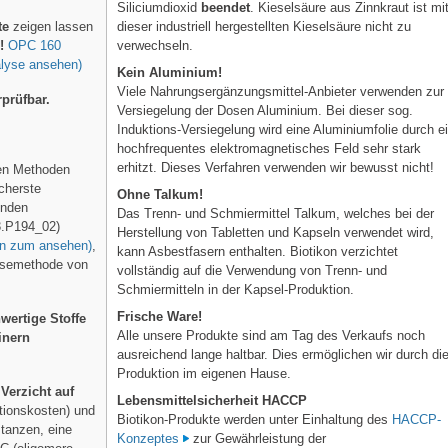
Siliciumdioxid
beendet
. Kieselsäure aus Zinnkraut ist mi
dieser industriell hergestellten Kieselsäure nicht zu
te
zeigen lassen
verwechseln.
!
OPC 160
alyse ansehen)
Kein Aluminium!
Viele Nahrungsergänzungsmittel-Anbieter verwenden zur
prüfbar.
Versiegelung der Dosen Aluminium. Bei dieser sog.
Induktions-Versiegelung wird eine Aluminiumfolie durch e
hochfrequentes elektromagnetisches Feld sehr stark
erhitzt. Dieses Verfahren verwenden wir bewusst nicht!
hen Methoden
cherste
Ohne Talkum!
enden
Das Trenn- und Schmiermittel Talkum, welches bei der
3.P194_02)
Herstellung von Tabletten und Kapseln verwendet wird,
ken zum ansehen)
,
kann Asbestfasern enthalten. Biotikon verzichtet
ysemethode von
vollständig auf die Verwendung von Trenn- und
Schmiermitteln in der Kapsel-Produktion.
Frische Ware!
wertige Stoffe
Alle unsere Produkte sind am Tag des Verkaufs noch
inern
ausreichend lange haltbar. Dies ermöglichen wir durch di
Produktion im eigenen Hause.
h
Verzicht auf
Lebensmittelsicherheit HACCP
tionskosten) und
Biotikon-Produkte werden unter Einhaltung des
HACCP-
tanzen, eine
Konzeptes
zur Gewährleistung der