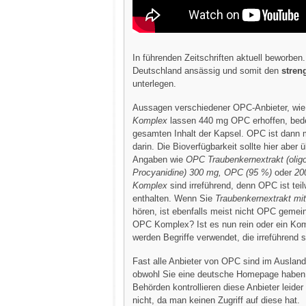
In führenden Zeitschriften aktuell beworben.
Deutschland ansässig und somit den
stren
unterlegen.
Aussagen verschiedener OPC-Anbieter, wi
Komplex
lassen 440 mg OPC erhoffen, bed
gesamten Inhalt der Kapsel. OPC ist dann 
darin. Die Bioverfügbarkeit sollte hier aber 
Angaben wie
OPC Traubenkernextrakt (olig
Procyanidine) 300 mg, OPC (95 %)
oder
20
Komplex
sind irreführend, denn OPC ist tei
enthalten. Wenn Sie
Traubenkernextrakt m
hören, ist ebenfalls meist nicht OPC gemei
OPC Komplex? Ist es nun rein oder ein Ko
werden Begriffe verwendet, die irreführend s
Fast alle Anbieter von OPC sind im Ausland
obwohl Sie eine deutsche Homepage haben
Behörden kontrollieren diese Anbieter leider 
nicht, da man keinen Zugriff auf diese hat.