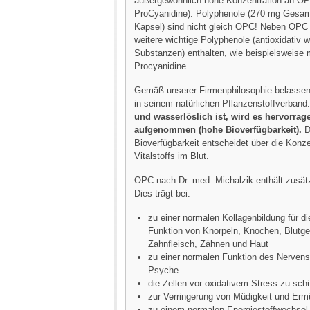
außergewöhnlich hohe Konzentration an OP
ProCyanidine). Polyphenole (270 mg Gesam
Kapsel) sind nicht gleich OPC! Neben OPC
weitere wichtige Polyphenole (antioxidativ 
Substanzen) enthalten, wie beispielsweis
Procyanidine.
Gemäß unserer Firmenphilosophie belasse
in seinem natürlichen Pflanzenstoffverband
und wasserlöslich ist, wird es hervorra
aufgenommen (hohe Bioverfügbarkeit).
D
Bioverfügbarkeit entscheidet über die Konze
Vitalstoffs im Blut.
OPC nach Dr. med. Michalzik enthält zusätz
Dies trägt bei:
zu einer normalen Kollagenbildung für d
Funktion von Knorpeln, Knochen, Blutg
Zahnfleisch, Zähnen und Haut
zu einer normalen Funktion des Nerven
Psyche
die Zellen vor oxidativem Stress zu sch
zur Verringerung von Müdigkeit und Er
zu einem normalen Energiestoffwechsel