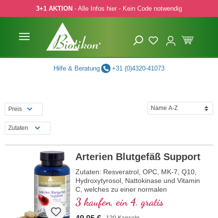
3+1 AKTION
- Alle Infos hier - Kein Code notwendig
 Hauptinhalt springen
Zur Suche springen
Zur Hauptnavigation springen
Hilfe & Beratung
+31 (0)4320-41073
Preis
Zutaten
Arterien Blutgefäß Support
Zutaten: Resveratrol, OPC, MK-7, Q10,
Hydroxytyrosol, Nattokinase und Vitamin
C, welches zu einer normalen
Kollagenbildung für eine normale Funktion
3 kaufen, ein 4. gratis
der Blutgefäße beiträgt. Die B-Vitamine
liegen in bioaktiver Form vor.
120 Kapseln