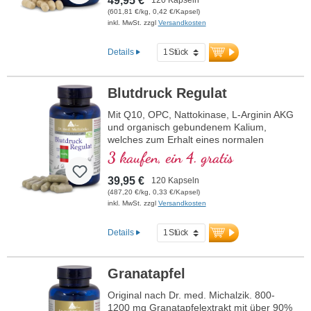
49,95 €
(601,81 €/kg, 0,42 €/Kapsel)
inkl. MwSt. zzgl
Versandkosten
Details
Blutdruck Regulat
Mit Q10, OPC, Nattokinase, L-Arginin AKG
und organisch gebundenem Kalium,
welches zum Erhalt eines normalen
Blutdrucks beiträgt.
3 kaufen, ein 4. gratis
39,95 €
120 Kapseln
(487,20 €/kg, 0,33 €/Kapsel)
inkl. MwSt. zzgl
Versandkosten
Details
Granatapfel
Original nach Dr. med. Michalzik. 800-
1200 mg Granatapfelextrakt mit über 90%