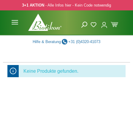
3+1 AKTION
- Alle Infos hier - Kein Code notwendig
 Hauptinhalt springen
Zur Suche springen
Zur Hauptnavigation springen
Hilfe & Beratung
+31 (0)4320-41073
Keine Produkte gefunden.