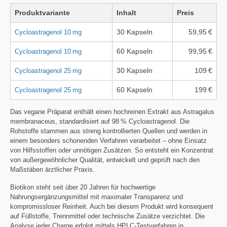
Produktvariante
Inhalt
Preis
30 Kapseln
59,95 €
Cycloastragenol 10 mg
60 Kapseln
99,95 €
Cycloastragenol 10 mg
30 Kapseln
109 €
Cycloastragenol 25 mg
60 Kapseln
199 €
Cycloastragenol 25 mg
Das vegane Präparat enthält einen hochreinen Extrakt aus Astragalus
membranaceus, standardisiert auf 98 % Cycloastragenol. Die
Rohstoffe stammen aus streng kontrollierten Quellen und werden in
einem besonders schonenden Verfahren verarbeitet – ohne Einsatz
von Hilfsstoffen oder unnötigen Zusätzen. So entsteht ein Konzentrat
von außergewöhnlicher Qualität, entwickelt und geprüft nach den
Maßstäben ärztlicher Praxis.
Biotikon steht seit über 20 Jahren für hochwertige
Nahrungsergänzungsmittel mit maximaler Transparenz und
kompromissloser Reinheit. Auch bei diesem Produkt wird konsequent
auf Füllstoffe, Trennmittel oder technische Zusätze verzichtet. Die
Analyse jeder Charge erfolgt mittels HPLC-Testverfahren in