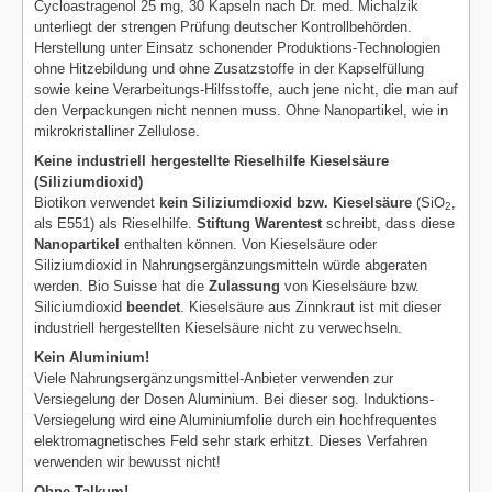
Cycloastragenol 25 mg, 30 Kapseln nach Dr. med. Michalzik
unterliegt der strengen Prüfung deutscher Kontrollbehörden.
Herstellung unter Einsatz schonender Produktions-Technologien
ohne Hitzebildung und ohne Zusatzstoffe in der Kapselfüllung
sowie keine Verarbeitungs-Hilfsstoffe, auch jene nicht, die man auf
den Verpackungen nicht nennen muss. Ohne Nanopartikel, wie in
mikrokristalliner Zellulose.
Keine industriell hergestellte Rieselhilfe Kieselsäure
(Siliziumdioxid)
Biotikon verwendet
kein Siliziumdioxid bzw. Kieselsäure
(SiO
,
2
als E551) als Rieselhilfe.
Stiftung Warentest
schreibt, dass diese
Nanopartikel
enthalten können. Von Kieselsäure oder
Siliziumdioxid in Nahrungsergänzungsmitteln würde abgeraten
werden. Bio Suisse hat die
Zulassung
von Kieselsäure bzw.
Siliciumdioxid
beendet
. Kieselsäure aus Zinnkraut ist mit dieser
industriell hergestellten Kieselsäure nicht zu verwechseln.
Kein Aluminium!
Viele Nahrungsergänzungsmittel-Anbieter verwenden zur
Versiegelung der Dosen Aluminium. Bei dieser sog. Induktions-
Versiegelung wird eine Aluminiumfolie durch ein hochfrequentes
elektromagnetisches Feld sehr stark erhitzt. Dieses Verfahren
verwenden wir bewusst nicht!
Ohne Talkum!