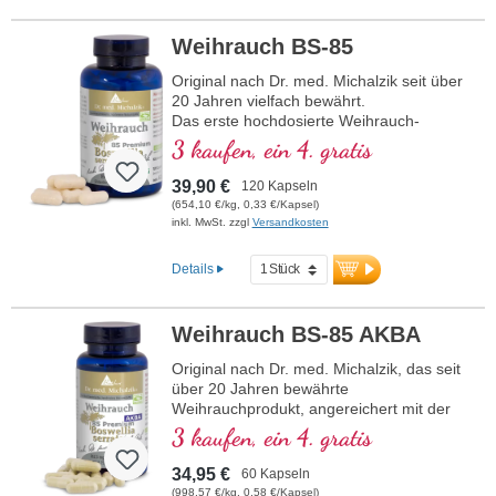
Weihrauch BS-85
Original nach Dr. med. Michalzik seit über
20 Jahren vielfach bewährt.
Das erste hochdosierte Weihrauch-
Produkt mit 85 % Boswellia-Säuren auf
3 kaufen, ein 4. gratis
dem deutschen Markt überhaupt.
Für eine optimale Bioverfügbarkeit
39,90 €
120 Kapseln
entwickelt.
(654,10 €/kg, 0,33 €/Kapsel)
Hypoallergen durch die Biotikon
inkl. MwSt. zzgl
Versandkosten
Spezialtechnologie nach den strengen
Qualitätskriterien von Dr. med. Michalzik.
Details
Schonend und nachhaltig aus
Wildsammlung geerntet.
Professionell verarbeitet für die beste und
Weihrauch BS-85 AKBA
sichere Anwendung beim Menschen.
Dr. med. Michalzik steht mit seinem
Original nach Dr. med. Michalzik, das seit
Namen für die erstklassige langbewährte
über 20 Jahren bewährte
Qualität. Schonende Extraktion mit
Weihrauchprodukt, angereichert mit der
Lebensmittelethanol für die beste
wertvollen AKBA Boswelliasäure (Acetyl-
3 kaufen, ein 4. gratis
Extraktion.
11-keto-β-Boswelliasäure)
Über 20-jährige Partnerschaft und für
Das erste hochdosierte Weihrauch-
34,95 €
60 Kapseln
Biotikon in Indien extrahiert.
Produkt mit 85% Boswellia-Säuren auf
(998,57 €/kg, 0,58 €/Kapsel)