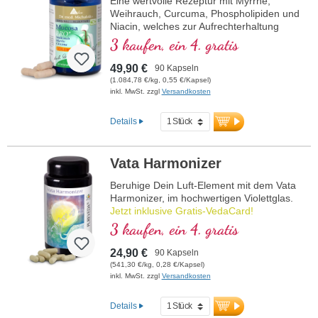
Eine wertvolle Rezeptur mit Myrrhe,
Weihrauch, Curcuma, Phospholipiden und
Niacin, welches zur Aufrechterhaltung
normaler Schleimhäute beiträgt.
3 kaufen, ein 4. gratis
49,90 €
90 Kapseln
(1.084,78 €/kg, 0,55 €/Kapsel)
inkl. MwSt. zzgl
Versandkosten
Details
Vata Harmonizer
Beruhige Dein Luft-Element mit dem Vata
Harmonizer, im hochwertigen Violettglas.
Jetzt inklusive Gratis-VedaCard!
3 kaufen, ein 4. gratis
24,90 €
90 Kapseln
(541,30 €/kg, 0,28 €/Kapsel)
inkl. MwSt. zzgl
Versandkosten
Details