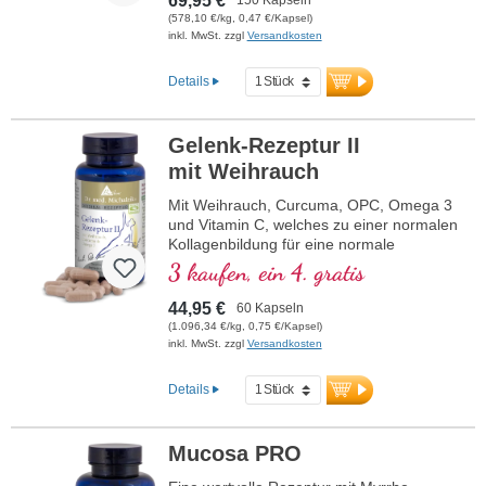
69,95 €
(578,10 €/kg, 0,47 €/Kapsel)
inkl. MwSt. zzgl
Versandkosten
Details
Gelenk-Rezeptur II
mit Weihrauch
Mit Weihrauch, Curcuma, OPC, Omega 3
und Vitamin C, welches zu einer normalen
Kollagenbildung für eine normale
Knorpelfunktion beiträgt. Zur spezifischen
3 kaufen, ein 4. gratis
Versorgung der knorpeligen
Gelenkstrukturen.
44,95 €
60 Kapseln
(1.096,34 €/kg, 0,75 €/Kapsel)
inkl. MwSt. zzgl
Versandkosten
Details
Mucosa PRO