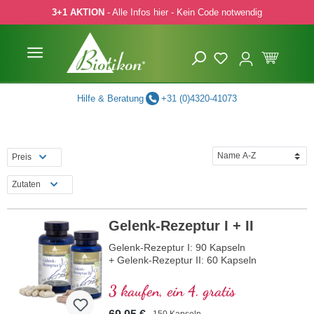
3+1 AKTION
- Alle Infos hier - Kein Code notwendig
 Hauptinhalt springen
Zur Suche springen
Zur Hauptnavigation springen
Hilfe & Beratung
+31 (0)4320-41073
Preis
Zutaten
Gelenk-Rezeptur I + II
Gelenk-Rezeptur I: 90 Kapseln
+ Gelenk-Rezeptur II: 60 Kapseln
3 kaufen, ein 4. gratis
150 Kapseln